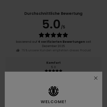
Durchschnittliche Bewertung
5.0
/5
basierend auf
4 verifizierten Bewertungen
seit
Dezember 2025
75% unserer Kunden empfehlen dieses Produkt
Komfort
5.0
Preis-Leistungs-Verhältnis
4.3
WELCOME!
Größe
Material