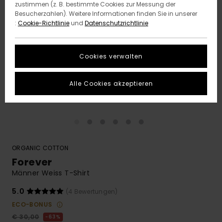
zustimmen (z. B. bestimmte Cookies zur Messung der
Besucherzahlen). Weitere Informationen finden Sie in unserer
:
Cookie-Richtlinie
und
Datenschutzrichtlinie
Cookies verwalten
Alle Cookies akzeptieren
ORGANIC COTTON
Forever
Männer Weiss T-Shirt
5.0
(4 Bewertungen)
ECO-BONUS
€ 30,00
63%