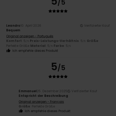
5
/5
Leandro
10. April 2026
Verifizierter Kauf
Bequem
Original anzeigen - Português
Komfort
: 5
Preis-Leistungs-Verhältnis
: 5
Größe
:
/5
/5
Perfekte Größe
Material
: 5
Farbe
: 5
/5
/5
Ich empfehle dieses Produkt
5
/5
Emmanuel
25. Dezember 2025
Verifizierter Kauf
Entspricht der Beschreibung
Original anzeigen - Français
Größe
: Perfekte Größe
Ich empfehle dieses Produkt