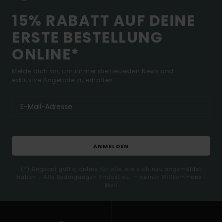
15% RABATT AUF DEINE
ERSTE BESTELLUNG
ONLINE*
Melde dich an, um immer die neuesten News und
exklusive Angebote zu erhalten.
ANMELDEN
(*) Angebot gültig online für alle, die sich neu angemeldet
haben - Alle Bedingungen findest du in deiner Willkommens-
Mail