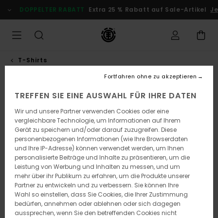
Direkt
DOPPELTER RABATT
Extra 25 % Rabatt auf Sale-Artikel
Jetz
zur
Produktinformation
springen
T-Shirts
Fortfahren ohne zu akzeptieren
TREFFEN SIE EINE AUSWAHL FÜR IHRE DATEN
Wir und unsere Partner verwenden Cookies oder eine
vergleichbare Technologie, um Informationen auf Ihrem
Gerät zu speichern und/oder darauf zuzugreifen. Diese
personenbezogenen Informationen (wie Ihre Browserdaten
und Ihre IP-Adresse) können verwendet werden, um Ihnen
personalisierte Beiträge und Inhalte zu präsentieren, um die
Leistung von Werbung und Inhalten zu messen, und um
mehr über ihr Publikum zu erfahren, um die Produkte unserer
Partner zu entwickeln und zu verbessern. Sie können Ihre
Wahl so einstellen, dass Sie Cookies, die Ihrer Zustimmung
bedürfen, annehmen oder ablehnen oder sich dagegen
aussprechen, wenn Sie den betreffenden Cookies nicht