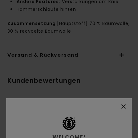
Andere Features:
Verstärkungen am Knie
Hammerschlaufe hinten
Zusammensetzung
[Hauptstoff] 70 % Baumwolle,
30 % recycelte Baumwolle
Versand & Rückversand
Kundenbewertungen
Durchschnittliche Bewertung
4.7
/5
WELCOME!