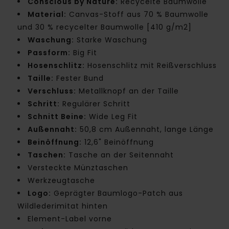
Conscious by Nature:
Recycelte Baumwolle
Material:
Canvas-Stoff aus 70 % Baumwolle
und 30 % recycelter Baumwolle [410 g/m2]
Waschung:
Starke Waschung
Passform:
Big Fit
Hosenschlitz:
Hosenschlitz mit Reißverschluss
Taille:
Fester Bund
Verschluss:
Metallknopf an der Taille
Schritt:
Regulärer Schritt
Schnitt Beine:
Wide Leg Fit
Außennaht:
50,8 cm Außennaht, lange Länge
Beinöffnung:
12,6" Beinöffnung
Taschen:
Tasche an der Seitennaht
Versteckte Münztaschen
Werkzeugtasche
Logo:
Geprägter Baumlogo-Patch aus
Wildlederimitat hinten
Element-Label vorne