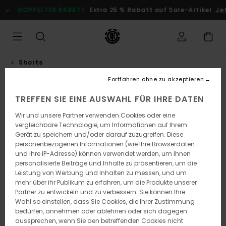
Direkt
DOPPELTER RABATT
Extra 25 % Rabatt auf Sale-Artikel
Jetz
zur
Produktinformation
springen
Shorts
Fortfahren ohne zu akzeptieren
TREFFEN SIE EINE AUSWAHL FÜR IHRE DATEN
Wir und unsere Partner verwenden Cookies oder eine
vergleichbare Technologie, um Informationen auf Ihrem
Gerät zu speichern und/oder darauf zuzugreifen. Diese
personenbezogenen Informationen (wie Ihre Browserdaten
und Ihre IP-Adresse) können verwendet werden, um Ihnen
personalisierte Beiträge und Inhalte zu präsentieren, um die
Leistung von Werbung und Inhalten zu messen, und um
mehr über ihr Publikum zu erfahren, um die Produkte unserer
Partner zu entwickeln und zu verbessern. Sie können Ihre
Wahl so einstellen, dass Sie Cookies, die Ihrer Zustimmung
bedürfen, annehmen oder ablehnen oder sich dagegen
aussprechen, wenn Sie den betreffenden Cookies nicht