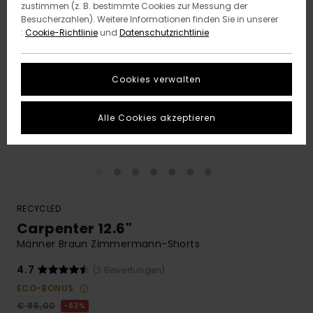
zustimmen (z. B. bestimmte Cookies zur Messung der
Besucherzahlen). Weitere Informationen finden Sie in unserer
:
Cookie-Richtlinie
und
Datenschutzrichtlinie
Cookies verwalten
Alle Cookies akzeptieren
RECYCLED
Carpenter 12.6"
Männer Braun Zimmermann-Shorts
4.7
(3 Bewertungen)
ECO-BONUS
€ 85,00
63%