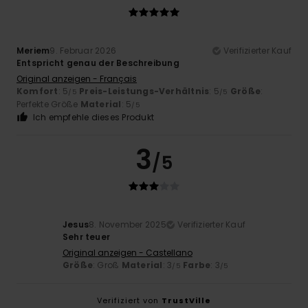
Meriem
9. Februar 2026
Verifizierter Kauf
Entspricht genau der Beschreibung
Original anzeigen - Français
Komfort
: 5
Preis-Leistungs-Verhältnis
: 5
Größe
:
/5
/5
Perfekte Größe
Material
: 5
/5
Ich empfehle dieses Produkt
3
/5
Jesus
8. November 2025
Verifizierter Kauf
Sehr teuer
Original anzeigen - Castellano
Größe
: Groß
Material
: 3
Farbe
: 3
/5
/5
Verifiziert von
TrustVille