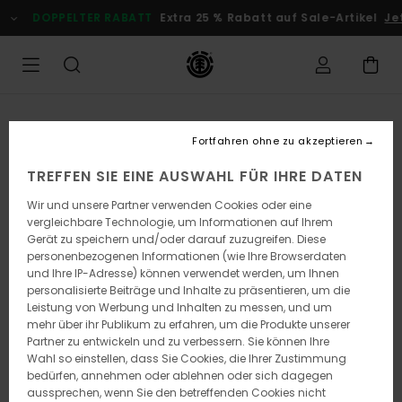
Direkt
DOPPELTER RABATT
Extra 25 % Rabatt auf Sale-Artikel
Jetz
zur
Produktinformation
springen
Fortfahren ohne zu akzeptieren
TREFFEN SIE EINE AUSWAHL FÜR IHRE DATEN
Wir und unsere Partner verwenden Cookies oder eine
vergleichbare Technologie, um Informationen auf Ihrem
Gerät zu speichern und/oder darauf zuzugreifen. Diese
personenbezogenen Informationen (wie Ihre Browserdaten
und Ihre IP-Adresse) können verwendet werden, um Ihnen
personalisierte Beiträge und Inhalte zu präsentieren, um die
Leistung von Werbung und Inhalten zu messen, und um
mehr über ihr Publikum zu erfahren, um die Produkte unserer
Partner zu entwickeln und zu verbessern. Sie können Ihre
Wahl so einstellen, dass Sie Cookies, die Ihrer Zustimmung
bedürfen, annehmen oder ablehnen oder sich dagegen
aussprechen, wenn Sie den betreffenden Cookies nicht