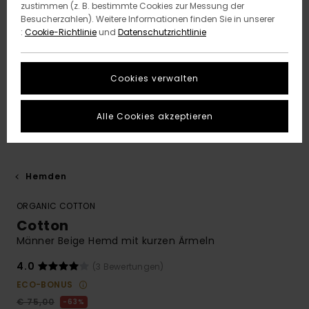
zustimmen (z. B. bestimmte Cookies zur Messung der
Besucherzahlen). Weitere Informationen finden Sie in unserer
:
Cookie-Richtlinie
und
Datenschutzrichtlinie
Cookies verwalten
Alle Cookies akzeptieren
Hemden
ORGANIC COTTON
Cotton
Männer Beige Hemd mit kurzen Ärmeln
4.0
(3 Bewertungen)
ECO-BONUS
€ 75,00
63%