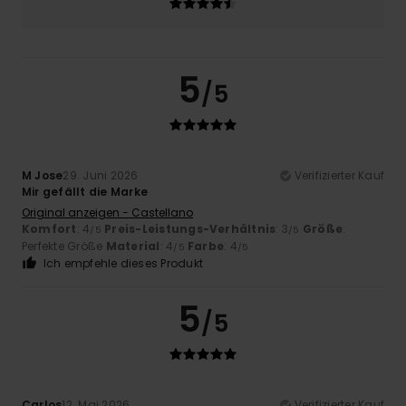
5
/5
M Jose
29. Juni 2026
Verifizierter Kauf
Mir gefällt die Marke
Original anzeigen - Castellano
Komfort
: 4
Preis-Leistungs-Verhältnis
: 3
Größe
:
/5
/5
Perfekte Größe
Material
: 4
Farbe
: 4
/5
/5
Ich empfehle dieses Produkt
5
/5
Carlos
12. Mai 2026
Verifizierter Kauf