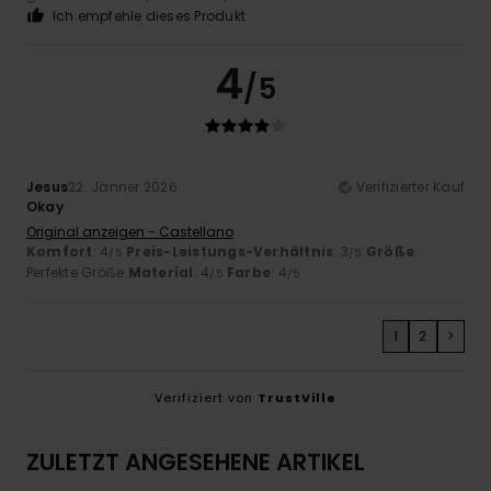
Ich empfehle dieses Produkt
4
/5
Jesus
22. Jänner 2026
Verifizierter Kauf
Okay
Original anzeigen - Castellano
Komfort
: 4
Preis-Leistungs-Verhältnis
: 3
Größe
:
/5
/5
Perfekte Größe
Material
: 4
Farbe
: 4
/5
/5
1
2
>
Verifiziert von
TrustVille
ZULETZT ANGESEHENE ARTIKEL