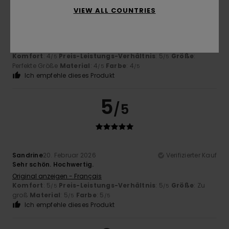
VIEW ALL COUNTRIES
Pedro
22. Februar 2026
Verifizierter Kauf
Top
Original anzeigen - Português
Komfort
: 4
Preis-Leistungs-Verhältnis
: 5
Größe
:
/5
/5
Perfekte Größe
Material
: 4
Farbe
: 4
/5
/5
Ich empfehle dieses Produkt
5
/5
Sandrine
20. Februar 2026
Verifizierter Kauf
Sehr schön. Hochwertig.
Original anzeigen - Français
Komfort
: 5
Preis-Leistungs-Verhältnis
: 5
Größe
: Zu
/5
/5
groß
Material
: 5
Farbe
: 5
/5
/5
Ich empfehle dieses Produkt