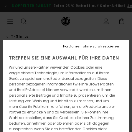
Direkt
DOPPELTER RABATT
Extra 25 % Rabatt auf Sale-Artikel
Je
zur
Produktinformation
springen
T-Shirts
Fortfahren ohne zu akzeptieren
TREFFEN SIE EINE AUSWAHL FÜR IHRE DATEN
Wir und unsere Partner verwenden Cookies oder eine
vergleichbare Technologie, um Informationen auf Ihrem
Gerät zu speichern und/oder darauf zuzugreifen. Diese
personenbezogenen Informationen (wie Ihre Browserdaten
und Ihre IP-Adresse) können verwendet werden, um Ihnen
personalisierte Beiträge und Inhalte zu präsentieren, um die
Leistung von Werbung und Inhalten zu messen, und um
mehr über ihr Publikum zu erfahren, um die Produkte unserer
Partner zu entwickeln und zu verbessern. Sie können Ihre
Wahl so einstellen, dass Sie Cookies, die Ihrer Zustimmung
bedürfen, annehmen oder ablehnen oder sich dagegen
aussprechen, wenn Sie den betreffenden Cookies nicht