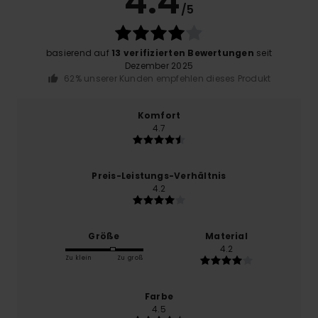
4.4
/5
basierend auf
13 verifizierten Bewertungen
seit
Dezember 2025
62% unserer Kunden empfehlen dieses Produkt
Komfort
4.7
Preis-Leistungs-Verhältnis
4.2
Größe
Material
4.2
Zu klein
Zu groß
Farbe
4.5