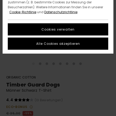
zustimmen (z. B. bestimmte Cookies zur Messung der
Besucherzahlen). Weitere Informationen finden Sie in unserer
:
Cookie-Richtlinie
und
Datenschutzrichtlinie
Cookies verwalten
Alle Cookies akzeptieren
ORGANIC COTTON
Timber Guard Dogs
Männer Schwarz T-Shirt
4.4
(13 Bewertungen)
ECO-BONUS
€ 35,00
55%