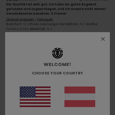
Die Qualität ist sehr gut, ich habe ein gutes Angebot
gefunden und zugeschlagen, und ich musste nicht einmal
Versandkosten bezahlen. 5 Sterne!
Original anzeigen - Português
Komfort
: 5
Preis-Leistungs-Verhältnis
: 5
Größe
:
/5
/5
Perfekte Größe
Material
: 5
/5
Ich empfehle dieses Produkt
5
/5
WELCOME!
CHOOSE YOUR COUNTRY
Waneesa
17. April 2026
Verifizierter Kauf
Great!
Komfort
: 5
Größe
: Perfekte Größe
Material
: 5
Farbe
: 5
/5
/5
/5
Ich empfehle dieses Produkt
4
/5