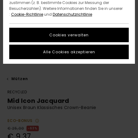
zustimmen (z. B. bestimmte Cookies zur Messung der
Besucherzahlen). Weitere Informationen finden Sie in unserer
:
Cookie-Richtlinie
und
Datenschutzrichtlinie
Cookies verwalten
Alle Cookies akzeptieren
Mützen
RECYCLED
Mid Icon Jacquard
Unisex Braun Klassisches Crown-Beanie
ECO-BONUS
€ 25,00
63%
€ 9,37