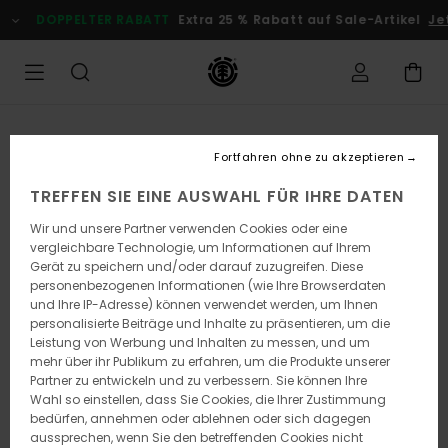
Direkt
DOPPELTER RABATT
Extra 25 % Rabatt auf Sale-Artikel
Jetz
zur
Produktinformation
springen
Fortfahren ohne zu akzeptieren
TREFFEN SIE EINE AUSWAHL FÜR IHRE DATEN
Wir und unsere Partner verwenden Cookies oder eine
vergleichbare Technologie, um Informationen auf Ihrem
Gerät zu speichern und/oder darauf zuzugreifen. Diese
personenbezogenen Informationen (wie Ihre Browserdaten
und Ihre IP-Adresse) können verwendet werden, um Ihnen
personalisierte Beiträge und Inhalte zu präsentieren, um die
Leistung von Werbung und Inhalten zu messen, und um
mehr über ihr Publikum zu erfahren, um die Produkte unserer
Partner zu entwickeln und zu verbessern. Sie können Ihre
Wahl so einstellen, dass Sie Cookies, die Ihrer Zustimmung
bedürfen, annehmen oder ablehnen oder sich dagegen
aussprechen, wenn Sie den betreffenden Cookies nicht