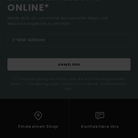
ONLINE*
Melde dich an, um immer die neuesten News und
exklusive Angebote zu erhalten.
ANMELDEN
(*) Angebot gültig online für alle, die sich neu angemeldet
haben - Alle Bedingungen findest du in deiner Willkommens-
Mail
Finde einen Shop
Kontaktiere Uns