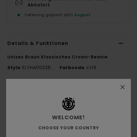
Abholort
Lieferung geplant ab
11 August
Details & Funktionen
Unisex Braun Klassisches Crown-Beanie
Style
ELYHA00238
Farbcode
ctf6
Funktionen
Conscious by Nature:
Stoff:
Recycled Acryl, Acryl
1x1 Jacquard-Rippstrick
WELCOME!
Passform:
Mittleres Profil
CHOOSE YOUR COUNTRY
Jacquard-Streifenmuster, gewebte Etikett