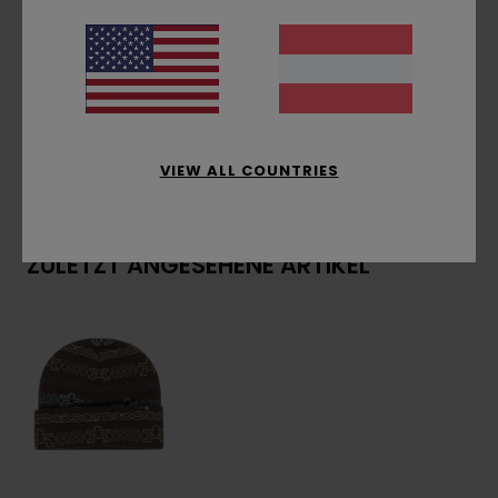
vorne, Einheitsgröße
Zusammensetzung
[Hauptstoff] 70% recyceltem
Acryl, 30% Acryl
VIEW ALL COUNTRIES
Versand & Rückversand
ZULETZT ANGESEHENE ARTIKEL