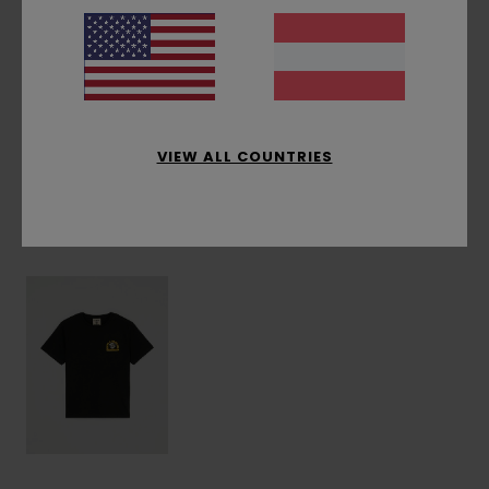
Zusammensetzung
[Hauptstoff] 100 % Bio-
Baumwolle
Versand & Rückversand
VIEW ALL COUNTRIES
ZULETZT ANGESEHENE ARTIKEL