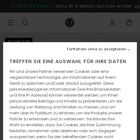
Direkt
DOPPELTER RABATT
Extra 25 % Rabatt auf Sale-Artikel
Jet
zur
Produktinformation
springen
NEUHEITEN
Fortfahren ohne zu akzeptieren
TREFFEN SIE EINE AUSWAHL FÜR IHRE DATEN
Wir und unsere Partner verwenden Cookies oder eine
vergleichbare Technologie, um Informationen auf Ihrem
Gerät zu speichern und/oder darauf zuzugreifen. Diese
personenbezogenen Informationen (wie Ihre Browserdaten
und Ihre IP-Adresse) können verwendet werden, um Ihnen
personalisierte Beiträge und Inhalte zu präsentieren, um die
Leistung von Werbung und Inhalten zu messen, und um
mehr über ihr Publikum zu erfahren, um die Produkte unserer
Partner zu entwickeln und zu verbessern. Sie können Ihre
Wahl so einstellen, dass Sie Cookies, die Ihrer Zustimmung
bedürfen, annehmen oder ablehnen oder sich dagegen
aussprechen, wenn Sie den betreffenden Cookies nicht