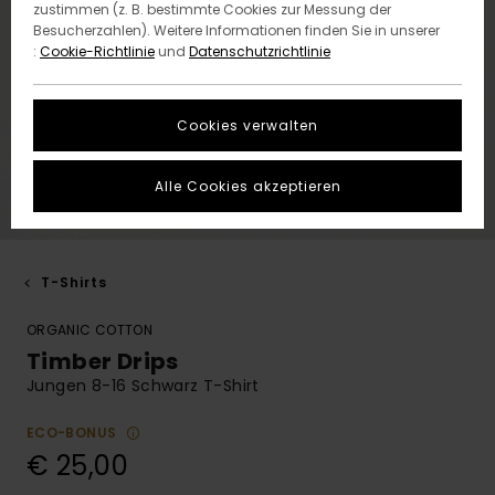
zustimmen (z. B. bestimmte Cookies zur Messung der
Besucherzahlen). Weitere Informationen finden Sie in unserer
:
Cookie-Richtlinie
und
Datenschutzrichtlinie
Cookies verwalten
Alle Cookies akzeptieren
T-Shirts
ORGANIC COTTON
Timber Drips
Jungen 8-16 Schwarz T-Shirt
ECO-BONUS
€ 25,00