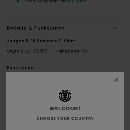
Lieferung geplant ab
10 August
Details & Funktionen
Jungen 8-16 Schwarz T-Shirt
Style
ELBZT00309
Farbcode
fbk
Funktionen
Material:
100 % Bio-Baumwolle, Single-Jersey
[180 g/m²]
Passform:
Regular Fit
Rundhalsausschnitt
WELCOME!
Wasserbasierter Druck
CHOOSE YOUR COUNTRY
Print vorne und hinten
Logo-Flag-Label an der Seitennaht