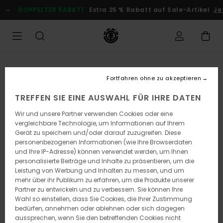
Direkt
DOPPELTER RABATT
Extra 25 % Rabatt auf Sale-Artikel
Je
zur
Produktinformation
springen
Fortfahren ohne zu akzeptieren
TREFFEN SIE EINE AUSWAHL FÜR IHRE DATEN
Wir und unsere Partner verwenden Cookies oder eine
vergleichbare Technologie, um Informationen auf Ihrem
Gerät zu speichern und/oder darauf zuzugreifen. Diese
personenbezogenen Informationen (wie Ihre Browserdaten
und Ihre IP-Adresse) können verwendet werden, um Ihnen
personalisierte Beiträge und Inhalte zu präsentieren, um die
Leistung von Werbung und Inhalten zu messen, und um
mehr über ihr Publikum zu erfahren, um die Produkte unserer
Partner zu entwickeln und zu verbessern. Sie können Ihre
Wahl so einstellen, dass Sie Cookies, die Ihrer Zustimmung
bedürfen, annehmen oder ablehnen oder sich dagegen
aussprechen, wenn Sie den betreffenden Cookies nicht