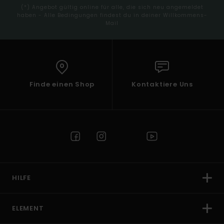
(*) Angebot gültig online für alle, die sich neu angemeldet
haben - Alle Bedingungen findest du in deiner Willkommens-
Mail
Finde einen Shop
Kontaktiere Uns
HILFE
ELEMENT