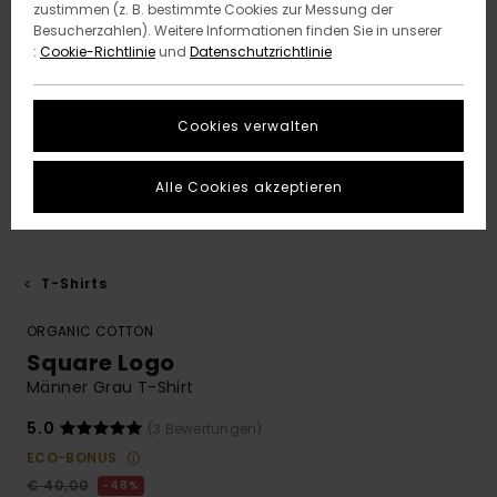
zustimmen (z. B. bestimmte Cookies zur Messung der
Besucherzahlen). Weitere Informationen finden Sie in unserer
:
Cookie-Richtlinie
und
Datenschutzrichtlinie
Cookies verwalten
Alle Cookies akzeptieren
T-Shirts
ORGANIC COTTON
Square Logo
Männer Grau T-Shirt
5.0
(3 Bewertungen)
ECO-BONUS
€ 40,00
48%