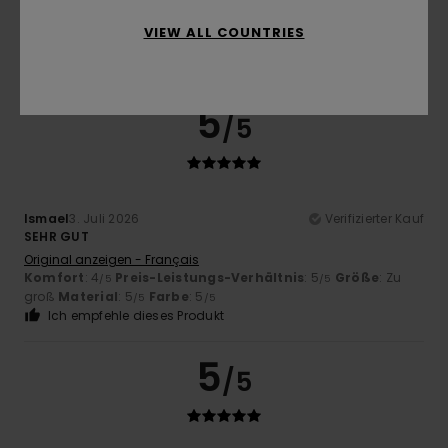
5.0
VIEW ALL COUNTRIES
5
/5
Ismael
3. Juli 2026
Verifizierter Kauf
SEHR GUT
Original anzeigen - Français
Komfort
: 4
Preis-Leistungs-Verhältnis
: 5
Größe
: Zu
/5
/5
groß
Material
: 5
Farbe
: 5
/5
/5
Ich empfehle dieses Produkt
5
/5