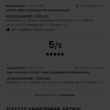
Dominique
29. Juni 2026
Verifizierter Kauf
Ich bin sehr zufrieden mit meinem Kauf
Original anzeigen - Français
Komfort
: 5
Preis-Leistungs-Verhältnis
: 5
Größe
:
/5
/5
Perfekte Größe
Material
: 5
Farbe
: 5
/5
/5
Ich empfehle dieses Produkt
5
/5
Sebastien
24. Mai 2026
Verifizierter Kauf
Sehr schöner Schnitt, sehr angenehme Baumwolle
Original anzeigen - Français
Komfort
: 5
Größe
: Perfekte Größe
Material
: 5
Farbe
: 5
/5
/5
/5
Verifiziert von
TrustVille
ZULETZT ANGESEHENE ARTIKEL