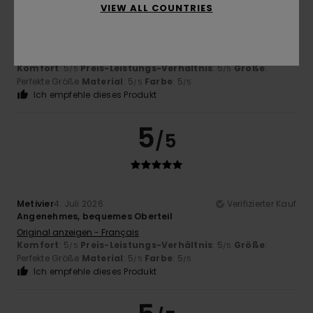
VIEW ALL COUNTRIES
Olivier
4. Juli 2026
Verifizierter Kauf
Das T-Shirt gefällt ihm gut
Original anzeigen - Français
Komfort
: 5
Preis-Leistungs-Verhältnis
: 5
Größe
:
/5
/5
Perfekte Größe
Material
: 5
Farbe
: 5
/5
/5
Ich empfehle dieses Produkt
5
/5
Metivier
4. Juli 2026
Verifizierter Kauf
Angenehmes, bequemes Oberteil
Original anzeigen - Français
Komfort
: 5
Preis-Leistungs-Verhältnis
: 5
Größe
:
/5
/5
Perfekte Größe
Material
: 5
Farbe
: 5
/5
/5
Ich empfehle dieses Produkt