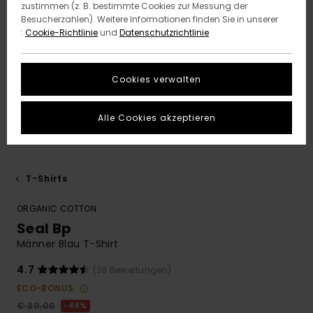
zustimmen (z. B. bestimmte Cookies zur Messung der
Besucherzahlen). Weitere Informationen finden Sie in unserer
:
Cookie-Richtlinie
und
Datenschutzrichtlinie
Cookies verwalten
Alle Cookies akzeptieren
T-Shirts
ORGANIC COTTON
Seal Bp
Männer Blau T-Shirt
4.7
(39 Bewertungen)
ECO-BONUS
€ 30,00
48%