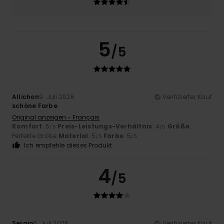
5
/5
Allichon
9. Juli 2026
Verifizierter Kauf
schöne Farbe
Original anzeigen - Français
Komfort
: 5
Preis-Leistungs-Verhältnis
: 4
Größe
:
/5
/5
Perfekte Größe
Material
: 5
Farbe
: 5
/5
/5
Ich empfehle dieses Produkt
4
/5
Sergio
6. Juli 2026
Verifizierter Kauf