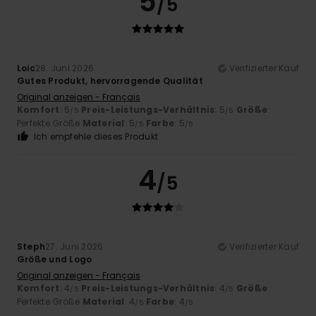
5
/5
Loic
28. Juni 2026
Verifizierter Kauf
Gutes Produkt, hervorragende Qualität
Original anzeigen - Français
Komfort
: 5
Preis-Leistungs-Verhältnis
: 5
Größe
:
/5
/5
Perfekte Größe
Material
: 5
Farbe
: 5
/5
/5
Ich empfehle dieses Produkt
4
/5
Steph
27. Juni 2026
Verifizierter Kauf
Größe und Logo
Original anzeigen - Français
Komfort
: 4
Preis-Leistungs-Verhältnis
: 4
Größe
:
/5
/5
Perfekte Größe
Material
: 4
Farbe
: 4
/5
/5