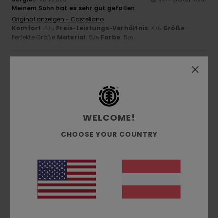
Meinem Sohn hat es sehr gut gefallen
Original anzeigen - Castellano
Komfort
: 4
Preis-Leistungs-Verhältnis
: 4
Größe
:
/5
/5
Perfekte Größe
Material
: 5
Farbe
: 5
/5
/5
5
/5
Guillaume
6. Juli 2026
Verifizierter Kauf
WELCOME!
gut geschnitten und von guter Stärke
CHOOSE YOUR COUNTRY
Original anzeigen - Français
Komfort
: 5
Preis-Leistungs-Verhältnis
: 4
Größe
: Klein
/5
/5
Material
: 5
Farbe
: 5
/5
/5
Ich empfehle dieses Produkt
4
/5