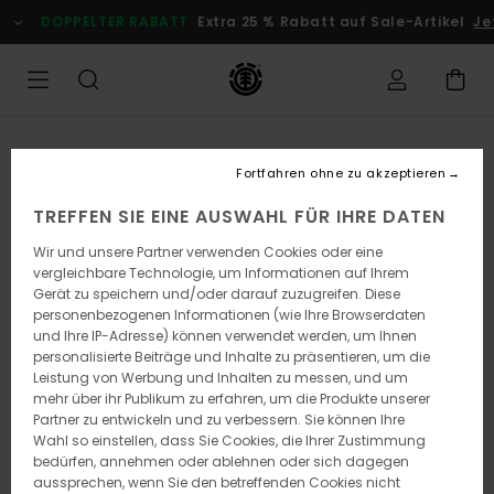
Direkt
DOPPELTER RABATT
Extra 25 % Rabatt auf Sale-Artikel
Je
zur
Produktinformation
springen
Fortfahren ohne zu akzeptieren
TREFFEN SIE EINE AUSWAHL FÜR IHRE DATEN
Wir und unsere Partner verwenden Cookies oder eine
vergleichbare Technologie, um Informationen auf Ihrem
Gerät zu speichern und/oder darauf zuzugreifen. Diese
personenbezogenen Informationen (wie Ihre Browserdaten
und Ihre IP-Adresse) können verwendet werden, um Ihnen
personalisierte Beiträge und Inhalte zu präsentieren, um die
Leistung von Werbung und Inhalten zu messen, und um
mehr über ihr Publikum zu erfahren, um die Produkte unserer
Partner zu entwickeln und zu verbessern. Sie können Ihre
Wahl so einstellen, dass Sie Cookies, die Ihrer Zustimmung
bedürfen, annehmen oder ablehnen oder sich dagegen
aussprechen, wenn Sie den betreffenden Cookies nicht