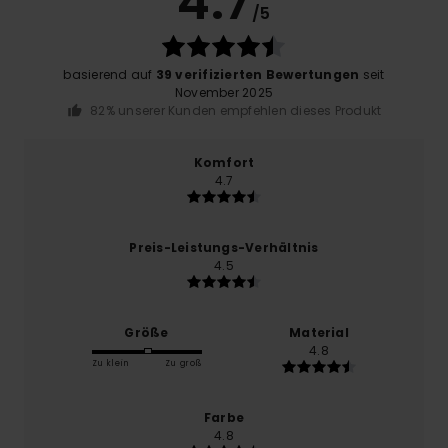
4.7
/5
basierend auf
39 verifizierten Bewertungen
seit
November 2025
82% unserer Kunden empfehlen dieses Produkt
Komfort
4.7
Preis-Leistungs-Verhältnis
4.5
Größe
Material
4.8
Zu klein
Zu groß
Farbe
4.8