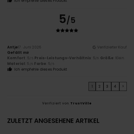
Ich empfehle dieses Produkt
5
/5
Antje
17. Juni 2026
Verifizierter Kauf
Gefällt mir
Komfort
: 5
Preis-Leistungs-Verhältnis
: 5
Größe
: Klein
/5
/5
Material
: 5
Farbe
: 5
/5
/5
Ich empfehle dieses Produkt
1
2
3
4
>
Verifiziert von
TrustVille
ZULETZT ANGESEHENE ARTIKEL