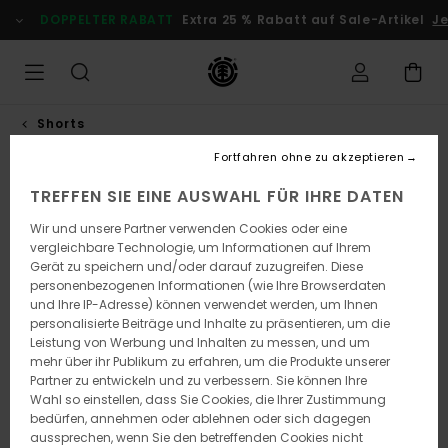
Direkt
DOPPELTER RABATT
Extra 25 % Rabatt auf Sale-Artikel
Jetz
zur
Produktinformation
springen
Shorts
Fortfahren ohne zu akzeptieren
TREFFEN SIE EINE AUSWAHL FÜR IHRE DATEN
Wir und unsere Partner verwenden Cookies oder eine
vergleichbare Technologie, um Informationen auf Ihrem
Gerät zu speichern und/oder darauf zuzugreifen. Diese
personenbezogenen Informationen (wie Ihre Browserdaten
und Ihre IP-Adresse) können verwendet werden, um Ihnen
personalisierte Beiträge und Inhalte zu präsentieren, um die
Leistung von Werbung und Inhalten zu messen, und um
mehr über ihr Publikum zu erfahren, um die Produkte unserer
Partner zu entwickeln und zu verbessern. Sie können Ihre
Wahl so einstellen, dass Sie Cookies, die Ihrer Zustimmung
bedürfen, annehmen oder ablehnen oder sich dagegen
aussprechen, wenn Sie den betreffenden Cookies nicht