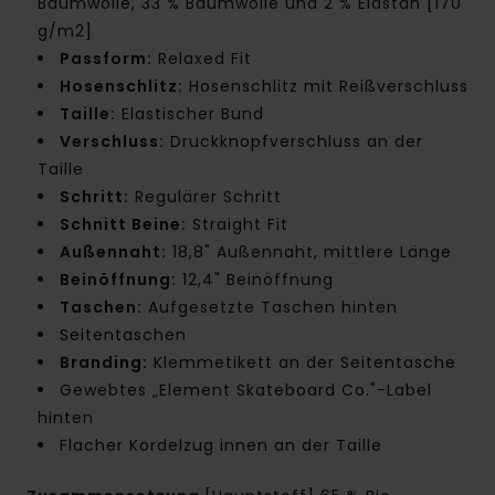
Baumwolle, 33 % Baumwolle und 2 % Elastan [170
g/m2]
Passform:
Relaxed Fit
Hosenschlitz:
Hosenschlitz mit Reißverschluss
Taille:
Elastischer Bund
Verschluss:
Druckknopfverschluss an der
Taille
Schritt:
Regulärer Schritt
Schnitt Beine:
Straight Fit
Außennaht:
18,8" Außennaht, mittlere Länge
Beinöffnung:
12,4" Beinöffnung
Taschen:
Aufgesetzte Taschen hinten
Seitentaschen
Branding:
Klemmetikett an der Seitentasche
Gewebtes „Element Skateboard Co."-Label
hinten
Flacher Kordelzug innen an der Taille