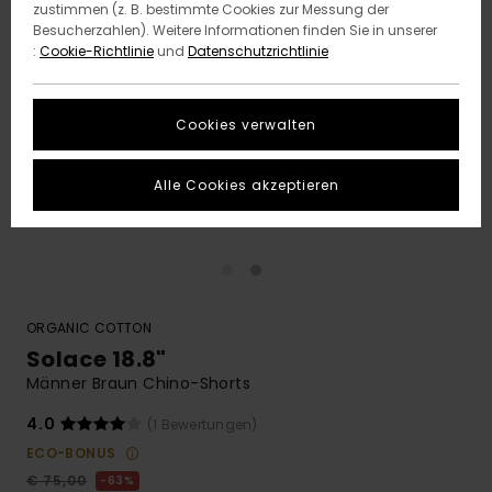
zustimmen (z. B. bestimmte Cookies zur Messung der
Besucherzahlen). Weitere Informationen finden Sie in unserer
:
Cookie-Richtlinie
und
Datenschutzrichtlinie
Cookies verwalten
Alle Cookies akzeptieren
ORGANIC COTTON
Solace 18.8"
Männer Braun Chino-Shorts
4.0
(1 Bewertungen)
ECO-BONUS
€ 75,00
63%