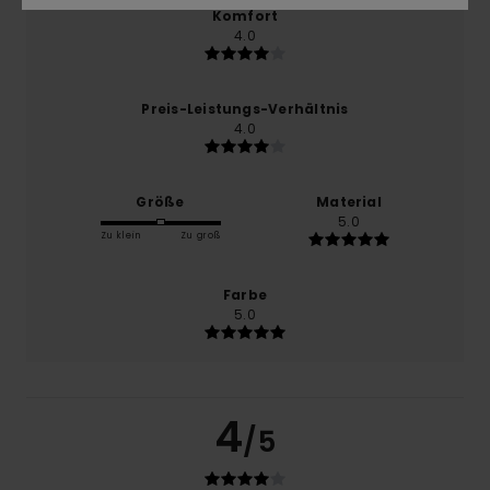
Komfort
4.0
Preis-Leistungs-Verhältnis
4.0
Größe
Material
5.0
Zu klein
Zu groß
Farbe
5.0
4
/5