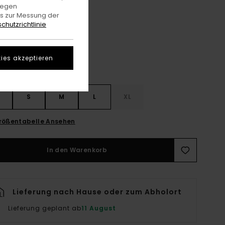
gegen
Off Black
e
es zur Messung der
chutzrichtlinie
ies akzeptieren
S
S
M
L
XL
rößentabelle Ansehen
In den Warenkorb
Lieferung nach Hause oder zum Abholort
Lieferung geplant ab
11 August