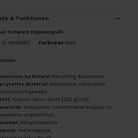
ils & Funktionen
er Schwarz Kapuzenpulli
e
ELYSF00353
Farbcode
kta0
tionen
onscious by Nature:
Recycling-Baumwolle
ecyceltes Material:
Baumwolle, recyceltes
mwollmischgewebe
toff:
French-Terry-Stoff [320 g/m2]
assform:
klassischer, komfortabler Regular Fit
nnenseite ungebürstet
aschen:
Kängurutasche
apuze:
feste Kapuze