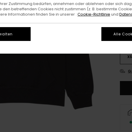
e Ihrer Zustimmung bedürfen, annehmen oder ablehnen oder sich da
Farb
 den betreffenden Cookies nicht zustimmen (z. B. bestimmte Cooki
re Informationen finden Sie in unserer :
Cookie-Richtlinie
und
Datens
walten
Alle Cook
X
G