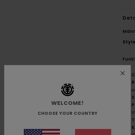
Deta
Männ
Styl
Funk
C
R
Bau
S
WELCOME!
P
I
CHOOSE YOUR COUNTRY
T
K