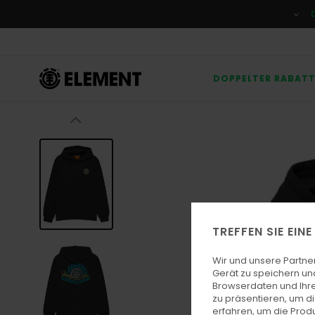
Direkt
zur
Produktinformation
springen
DOPPELTER RABAT
TREFFEN SIE EIN
Wir und unsere Partne
Gerät zu speichern un
Browserdaten und Ihre
zu präsentieren, um d
erfahren, um die Produ