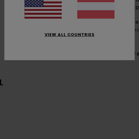
W
D
Zus
% re
VIEW ALL COUNTRIES
Ver
L