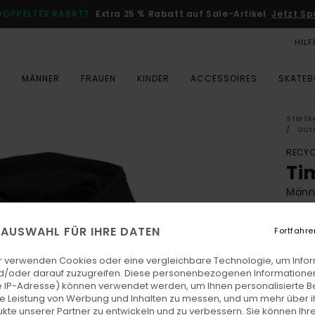
DOPPELTER RABATT
Extra 25 % Rabatt auf Sale-Artikel
Jetzt Sp
HILF
T
MÄNNER
FRAUEN
KINDER
ACCESSOIRES
SKATE
Starts
Oute
RECYC
Ti
Männe
ECO-
E AUSWAHL FÜR IHRE DATEN
Fortfahre
€ 75,
€ 
r verwenden Cookies oder eine vergleichbare Technologie, um Info
d/oder darauf zuzugreifen. Diese personenbezogenen Informationen
SALE
 IP-Adresse) können verwendet werden, um Ihnen personalisierte Be
DOPPE
ie Leistung von Werbung und Inhalten zu messen, und um mehr über i
kte unserer Partner zu entwickeln und zu verbessern. Sie können Ihre