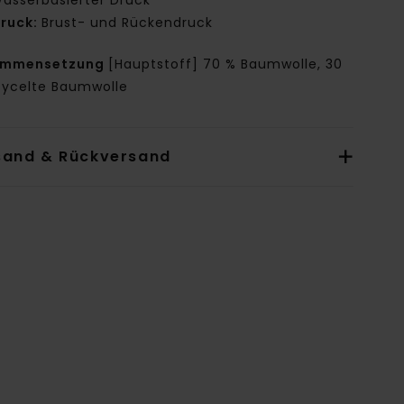
asserbasierter Druck
ruck:
Brust- und Rückendruck
ammensetzung
[Hauptstoff] 70 % Baumwolle, 30
cycelte Baumwolle
sand & Rückversand