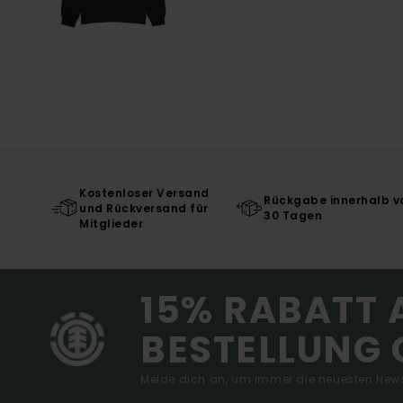
Kostenloser Versand
Rückgabe innerhalb v
und Rückversand für
30 Tagen
Mitglieder
15% RABATT 
BESTELLUNG 
Melde dich an, um immer die neuesten News