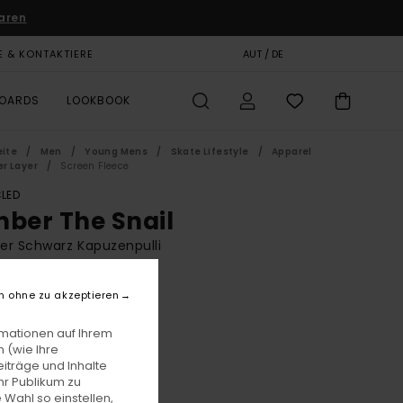
aren
E & KONTAKTIERE
GESCHENKKARTE
AUT / DE
SHOPS
BOARDS
LOOKBOOK
eite
Men
Young Mens
Skate Lifestyle
Apparel
r Layer
Screen Fleece
LED
mber The Snail
r Schwarz Kapuzenpulli
BONUS
n ohne zu akzeptieren
00
60%
29,99
rmationen auf Ihrem
 (wie Ihre
iträge und Inhalte
LTER RABATT EXTRA 25 %
hr Publikum zu
 Wahl so einstellen,