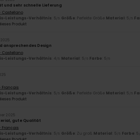
ät und sehr schnelle Lieferung
- Castellano
is-Leistungs-Verhältnis
: 5
Größe
: Perfekte Größe
Material
: 5
Fa
/5
/5
ieses Produkt
 2025
nd ansprechendes Design
- Castellano
is-Leistungs-Verhältnis
: 4
Material
: 5
Farbe
: 5
/5
/5
/5
025
- Français
is-Leistungs-Verhältnis
: 5
Größe
: Perfekte Größe
Material
: 5
Fa
/5
/5
ieses Produkt
ber 2025
rial, gute Qualität
- Français
is-Leistungs-Verhältnis
: 5
Größe
: Zu groß
Material
: 5
Farbe
: 5
/5
/5
ieses Produkt