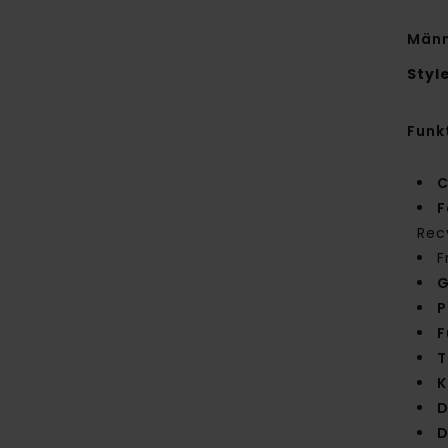
Männ
Styl
Funk
C
F
Rec
F
G
P
F
T
K
D
D