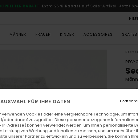
DOPPELTER RABATT
Extra 25 % Rabatt auf Sale-Artikel
Jetzt Sp
HILF
T
MÄNNER
FRAUEN
KINDER
ACCESSOIRES
SKATE
Starts
RECYC
Se
Männe
5.0
ECO-
E AUSWAHL FÜR IHRE DATEN
Fortfahre
€ 7
r verwenden Cookies oder eine vergleichbare Technologie, um Info
d/oder darauf zuzugreifen. Diese personenbezogenen Informationen
 IP-Adresse) können verwendet werden, um Ihnen personalisierte Be
Farb
ie Leistung von Werbung und Inhalten zu messen, und um mehr über i
kte unserer Partner zu entwickeln und zu verbessern. Sie können Ihre