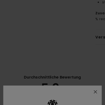
I
Zus
% re
Ver
Durchschnittliche Bewertung
5.0
/5
basierend auf
6 verifizierten Bewertungen
seit September 2025