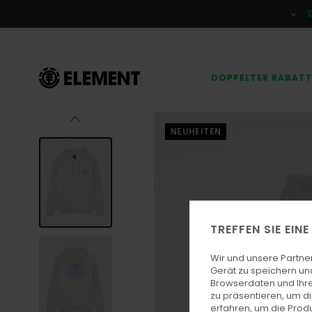
Direkt
zur
Produktinformation
springen
DOPPELTER RABAT
NEUHEITEN
TREFFEN SIE EIN
Wir und unsere Partne
Gerät zu speichern un
Browserdaten und Ihre
zu präsentieren, um d
erfahren, um die Produ