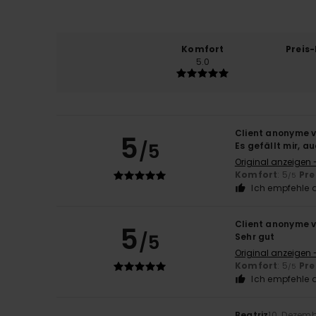
Komfort
Preis
5.0
Client anonyme v
5
/5
Es gefällt mir, a
Original anzeigen -
Komfort
: 5
Pre
/5
Ich empfehle d
Client anonyme v
5
/5
Sehr gut
Original anzeigen 
Komfort
: 5
Pre
/5
Ich empfehle d
Beatriz
10. Dezem