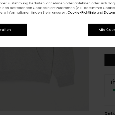
e Ihrer Zustimmung bedürfen, annehmen oder ablehnen oder sich da
 den betreffenden Cookies nicht zustimmen (z. B. bestimmte Cooki
re Informationen finden Sie in unserer :
Cookie-Richtlinie
und
Datens
walten
Alle Cook
X
G
Deta