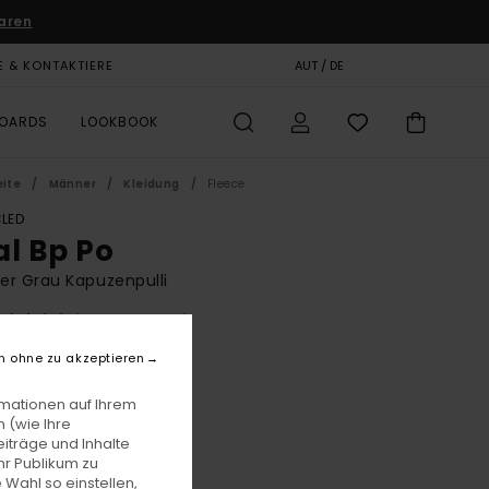
aren
E & KONTAKTIERE
GESCHENKKARTE
AUT / DE
SHOPS
BOARDS
LOOKBOOK
eite
Männer
Kleidung
Fleece
LED
al Bp Po
r Grau Kapuzenpulli
(6 Bewertungen)
BONUS
n ohne zu akzeptieren
0,00
rmationen auf Ihrem
 (wie Ihre
iträge und Inhalte
Mid Grey Heather
e
hr Publikum zu
 Wahl so einstellen,