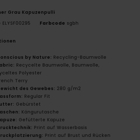
er Grau Kapuzenpulli
e
ELYSF00295
Farbcode
sgbh
tionen
onscious by Nature:
Recycling-Baumwolle
abric:
Recycelte Baumwolle, Baumwolle,
yceltes Polyester
rench Terry
ewicht des Gewebes:
280 g/m2
assform:
Regular Fit
utter:
Gebürstet
aschen:
Kängurutasche
apuze:
Gefütterte Kapuze
rucktechnik:
Print auf Wasserbasis
ruckplatzierung:
Print auf Brust und Rücken