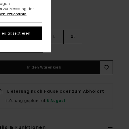
gegen
es zur Messung der
chutzrichtlinie
ies akzeptieren
S
S
M
L
XL
rößentabelle Ansehen
In den Warenkorb
Lieferung nach Hause oder zum Abholort
Lieferung geplant ab
8 August
ils & Funktionen