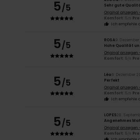
5
/5
Sehr gute Qualit
Original anzeigen 
Komfort
: 5
Pre
/5
Ich empfehle d
5
ROSA
9. Dezember
/5
Hohe Qualität u
Original anzeigen 
Komfort
: 5
Pre
/5
Léa
6. Dezember 2
5
/5
Perfekt
Original anzeigen 
Komfort
: 5
Pre
/5
Ich empfehle d
LOPES
28. Septem
5
/5
Angenehmes Mate
Original anzeigen 
Komfort
: 5
Pre
/5
Ich empfehle d