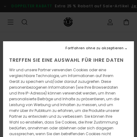
Direkt
DOPPELTER RABATT
Extra 25 % Rabatt auf Sale-Artikel
Jetz
zur
Produktinformation
springen
Fortfahren ohne zu akzeptieren
TREFFEN SIE EINE AUSWAHL FÜR IHRE DATEN
Wir und unsere Partner verwenden Cookies oder eine
vergleichbare Technologie, um Informationen auf Ihrem
Gerät zu speichern und/oder darauf zuzugreifen. Diese
personenbezogenen Informationen (wie Ihre Browserdaten
und Ihre IP-Adresse) können verwendet werden, um Ihnen
personalisierte Beiträge und Inhalte zu präsentieren, um die
Leistung von Werbung und Inhalten zu messen, und um
mehr über ihr Publikum zu erfahren, um die Produkte unserer
Partner zu entwickeln und zu verbessern. Sie können Ihre
Wahl so einstellen, dass Sie Cookies, die Ihrer Zustimmung
bedürfen, annehmen oder ablehnen oder sich dagegen
aussprechen, wenn Sie den betreffenden Cookies nicht