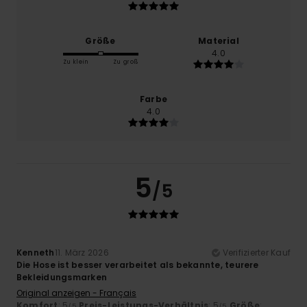
Größe
Material
4.0
Zu klein
Zu groß
Farbe
4.0
5
/5
Kenneth
11. März 2026
Verifizierter Kauf
Die Hose ist besser verarbeitet als bekannte, teurere
Bekleidungsmarken
Original anzeigen - Français
Komfort
: 5
Preis-Leistungs-Verhältnis
: 5
Größe
:
/5
/5