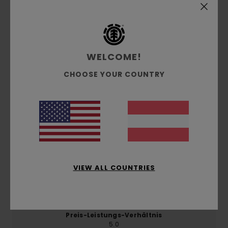
Kundenbewertungen
WELCOME!
Durchschnittliche Bewertung
CHOOSE YOUR COUNTRY
5.0
/5
basierend auf
1 verifizierten Bewertungen
seit März
2026
100% unserer Kunden empfehlen dieses Produkt
VIEW ALL COUNTRIES
Komfort
5.0
Preis-Leistungs-Verhältnis
5.0