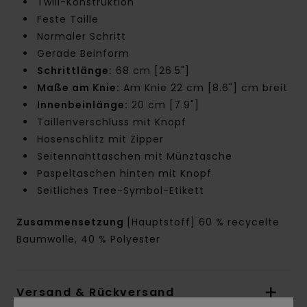
Twill-Konstruktion
Feste Taille
Normaler Schritt
Gerade Beinform
Schrittlänge:
68 cm [26.5"]
Maße am Knie:
Am Knie 22 cm [8.6"] cm breit
Innenbeinlänge:
20 cm [7.9"]
Taillenverschluss mit Knopf
Hosenschlitz mit Zipper
Seitennahttaschen mit Münztasche
Paspeltaschen hinten mit Knopf
Seitliches Tree-Symbol-Etikett
Zusammensetzung
[Hauptstoff] 60 % recycelte
Baumwolle, 40 % Polyester
Versand & Rückversand