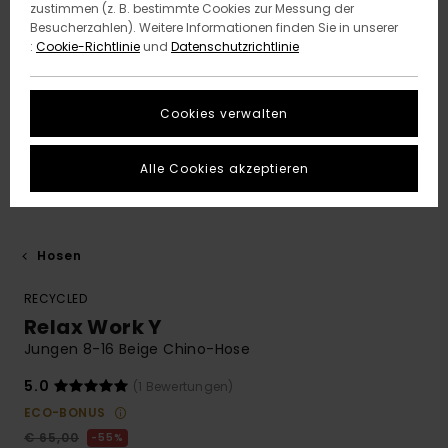
zustimmen (z. B. bestimmte Cookies zur Messung der
Besucherzahlen). Weitere Informationen finden Sie in unserer
:
Cookie-Richtlinie
und
Datenschutzrichtlinie
Cookies verwalten
Alle Cookies akzeptieren
Hosen
RECYCLED
Relax Work Y
Jungen 8-16 Beige Chino-Hose
5.0
(1 Bewertungen)
ECO-BONUS
€ 65,00
55%