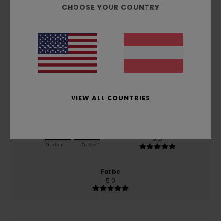
basierend auf
1 verifizierten Bewertungen
seit April
CHOOSE YOUR COUNTRY
2026
100% unserer Kunden empfehlen dieses Produkt
Komfort
5.0
Preis-Leistungs-Verhältnis
4.0
VIEW ALL COUNTRIES
Größe
Material
5.0
Zu klein
Zu groß
Farbe
5.0