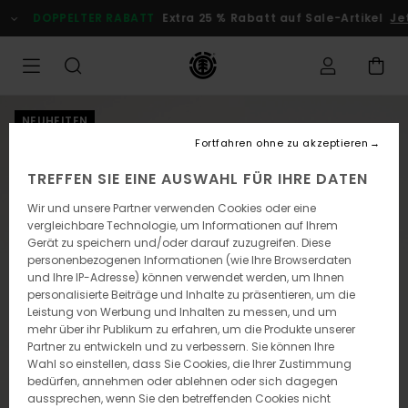
Direkt
DOPPELTER RABATT
Extra 25 % Rabatt auf Sale-Artikel
Jetz
zur
Produktinformation
springen
NEUHEITEN
Fortfahren ohne zu akzeptieren
TREFFEN SIE EINE AUSWAHL FÜR IHRE DATEN
Wir und unsere Partner verwenden Cookies oder eine
vergleichbare Technologie, um Informationen auf Ihrem
Gerät zu speichern und/oder darauf zuzugreifen. Diese
personenbezogenen Informationen (wie Ihre Browserdaten
und Ihre IP-Adresse) können verwendet werden, um Ihnen
personalisierte Beiträge und Inhalte zu präsentieren, um die
Leistung von Werbung und Inhalten zu messen, und um
mehr über ihr Publikum zu erfahren, um die Produkte unserer
Partner zu entwickeln und zu verbessern. Sie können Ihre
Wahl so einstellen, dass Sie Cookies, die Ihrer Zustimmung
bedürfen, annehmen oder ablehnen oder sich dagegen
aussprechen, wenn Sie den betreffenden Cookies nicht