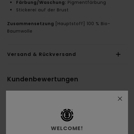
Färbung/Waschung:
Pigmentfärbung
Stickerei auf der Brust
Zusammensetzung
[Hauptstoff] 100 % Bio-
Baumwolle
Versand & Rückversand
Kundenbewertungen
Durchschnittliche Bewertung
5.0
/5
WELCOME!