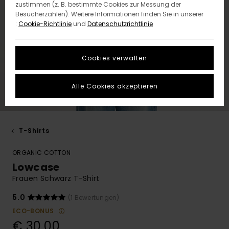
zustimmen (z. B. bestimmte Cookies zur Messung der
Besucherzahlen). Weitere Informationen finden Sie in unserer
:
Cookie-Richtlinie
und
Datenschutzrichtlinie
Cookies verwalten
Alle Cookies akzeptieren
T-Shirts
ORGANIC COTTON
Lowcase
Frauen Schwarz T-Shirt
5.0
(1 Bewertungen)
ECO-BONUS
€ 30,00