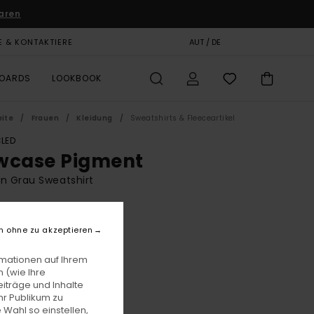
aren
E & KONTAKTIERE
GESCHENKKARTE
AUT / DE
SHOPS
BOARDS
LOOKBOOK
eite
Frauen
Kleidung
Sweatshirts & Fleeceartikel
LED
wcase Pigment
n Grau Sweatshirt
BONUS
5,00
n ohne zu akzeptieren
rmationen auf Ihrem
 (wie Ihre
Dark Slate
e
iträge und Inhalte
hr Publikum zu
 Wahl so einstellen,