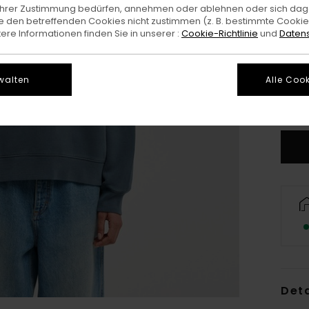
e Ihrer Zustimmung bedürfen, annehmen oder ablehnen oder sich da
 den betreffenden Cookies nicht zustimmen (z. B. bestimmte Cooki
re Informationen finden Sie in unserer :
Cookie-Richtlinie
und
Datens
X
walten
Alle Cook
G
Deta