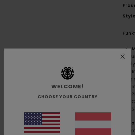
Frau
Styl
Funk
M
Bau
Pol
I
Mel
WELCOME!
I
P
CHOOSE YOUR COUNTRY
C
S
Zus
Baum