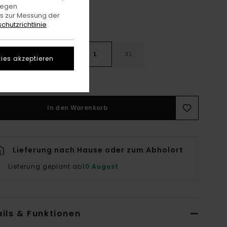
gegen
es zur Messung der
chutzrichtlinie
S
S
M
L
XL
ies akzeptieren
rößentabelle Ansehen
In den Warenkorb
Lieferung nach Hause oder zum Abholort
Lieferung geplant ab
10 August
ils & Funktionen