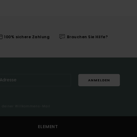
100% sichere Zahlung
Brauchen Sie Hilfe?
ANMELDEN
in deiner Willkommens-Mail
ELEMENT