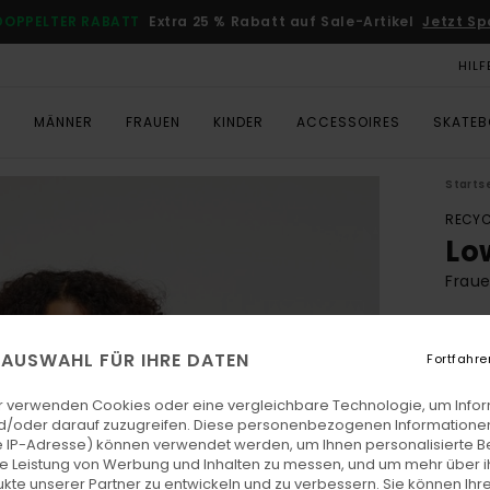
DOPPELTER RABATT
Extra 25 % Rabatt auf Sale-Artikel
Jetzt Sp
HILF
T
MÄNNER
FRAUEN
KINDER
ACCESSOIRES
SKATE
Starts
RECYC
Lo
Fraue
ECO-
€ 6
E AUSWAHL FÜR IHRE DATEN
Fortfahre
r verwenden Cookies oder eine vergleichbare Technologie, um Info
d/oder darauf zuzugreifen. Diese personenbezogenen Informationen
Farb
 IP-Adresse) können verwendet werden, um Ihnen personalisierte Be
ie Leistung von Werbung und Inhalten zu messen, und um mehr über i
kte unserer Partner zu entwickeln und zu verbessern. Sie können Ihre