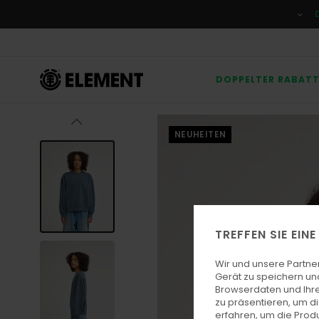
Direkt
zur
Produktinformation
springen
DOPPELTER RABAT
NEUHEITEN
TREFFEN SIE EIN
Wir und unsere Partne
Gerät zu speichern un
Browserdaten und Ihre
zu präsentieren, um d
erfahren, um die Produ