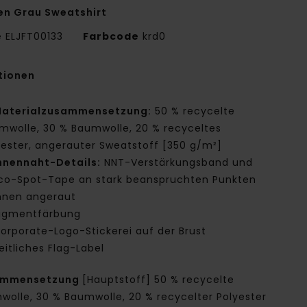
en Grau Sweatshirt
e
ELJFT00133
Farbcode
krd0
tionen
aterialzusammensetzung:
50 % recycelte
mwolle, 30 % Baumwolle, 20 % recyceltes
yester, angerauter Sweatstoff [350 g/m²]
nnennaht-Details:
NNT-Verstärkungsband und
co-Spot-Tape an stark beanspruchten Punkten
nnen angeraut
igmentfärbung
orporate-Logo-Stickerei auf der Brust
eitliches Flag-Label
ammensetzung
[Hauptstoff] 50 % recycelte
wolle, 30 % Baumwolle, 20 % recycelter Polyester