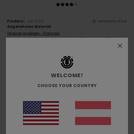
Frederic
1. Juli 2026
Verifizierter Kauf
Angenehmes Material
Original anzeigen - Français
Komfort
: 4
Preis-Leistungs-Verhältnis
: 4
Größe
: Groß
/5
/5
Material
: 5
Farbe
: 4
/5
/5
5
/5
WELCOME!
CHOOSE YOUR COUNTRY
Nathalie
29. Juni 2026
Verifizierter Kauf
Das Ausmalen
Original anzeigen - Français
Komfort
: 5
Preis-Leistungs-Verhältnis
: 5
Größe
:
/5
/5
Perfekte Größe
Material
: 5
Farbe
: 5
/5
/5
Ich empfehle dieses Produkt