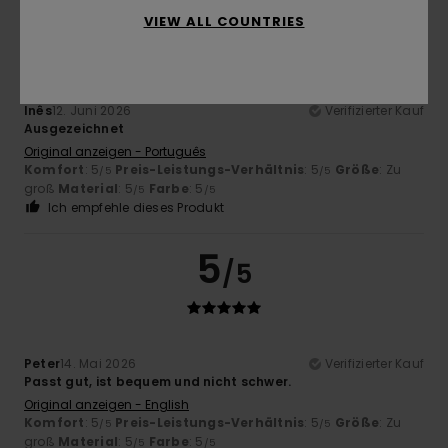
5
/5
VIEW ALL COUNTRIES
Inês
12. Juni 2026
Verifizierter Kauf
Ausgezeichnet
Original anzeigen - Português
Komfort
: 5
Preis-Leistungs-Verhältnis
: 5
Größe
: Zu
/5
/5
groß
Material
: 5
Farbe
: 5
/5
/5
Ich empfehle dieses Produkt
5
/5
Peter
14. Mai 2026
Verifizierter Kauf
Passt gut, ist bequem und nicht schwer.
Original anzeigen - English
Komfort
: 5
Preis-Leistungs-Verhältnis
: 5
Größe
: Zu
/5
/5
groß
Material
: 5
Farbe
: 5
/5
/5