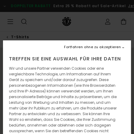
Direkt
DOPPELTER RABATT
Extra 25 % Rabatt auf Sale-Artikel
Je
zur
Produktinformation
springen
T-Shirts
Fortfahren ohne zu akzeptieren
NEUHEITEN
TREFFEN SIE EINE AUSWAHL FÜR IHRE DATEN
Wir und unsere Partner verwenden Cookies oder eine
vergleichbare Technologie, um Informationen auf Ihrem
Gerät zu speichern und/oder darauf zuzugreifen. Diese
personenbezogenen Informationen (wie Ihre Browserdaten
und Ihre IP-Adresse) können verwendet werden, um Ihnen
personalisierte Beiträge und Inhalte zu präsentieren, um die
Leistung von Werbung und Inhalten zu messen, und um
mehr über ihr Publikum zu erfahren, um die Produkte unserer
Partner zu entwickeln und zu verbessern. Sie können Ihre
Wahl so einstellen, dass Sie Cookies, die Ihrer Zustimmung
bedürfen, annehmen oder ablehnen oder sich dagegen
aussprechen, wenn Sie den betreffenden Cookies nicht