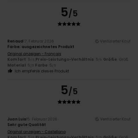
5
/5
Renaud
17. Februar 2026
Verifizierter Kauf
Farbe: ausgezeichnetes Produkt
Original anzeigen - Français
Komfort
: 5
Preis-Leistungs-Verhältnis
: 5
Größe
: Groß
/5
/5
Material
: 5
Farbe
: 5
/5
/5
Ich empfehle dieses Produkt
5
/5
Juan Luis
15. Februar 2026
Verifizierter Kauf
Sehr gute Qualität
Original anzeigen - Castellano
Komfort
: 5
Preis-Leistungs-Verhältnis
: 5
Größe
: Groß
/5
/5