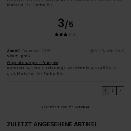
Material
: 5
Farbe
: 5
/5
/5
3
/5
Anne
18. Dezember 2025
Verifizierter Kauf
Viel zu groß
Original anzeigen - Français
Komfort
: 4
Preis-Leistungs-Verhältnis
: 4
Größe
: Zu
/5
/5
groß
Material
: 5
Farbe
: 5
/5
/5
1
2
>
Verifiziert von
TrustVille
ZULETZT ANGESEHENE ARTIKEL