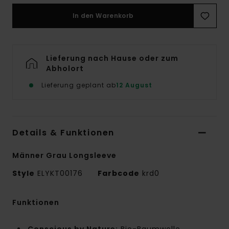
In den Warenkorb
Lieferung nach Hause oder zum
Abholort
Lieferung geplant ab
12 August
Details & Funktionen
Männer Grau Longsleeve
Style
ELYKT00176
Farbcode
krd0
Funktionen
Conscious by Nature:
Bio-Baumwolle