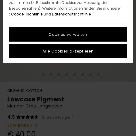
zustimmen (z. B. bestimmte Cookies zur Messung der
Besucherzahlen). Weitere Informationen finden Sie in unserer
:
Cookie-Richtlinie
und
Datenschutzrichtlinie
Cookies verwalten
Alle Cookies akzeptieren
ORGANIC COTTON
Lowcase Pigment
Männer Grau Longsleeve
4.5
(15 Bewertungen)
ECO-BONUS
€ 40,00