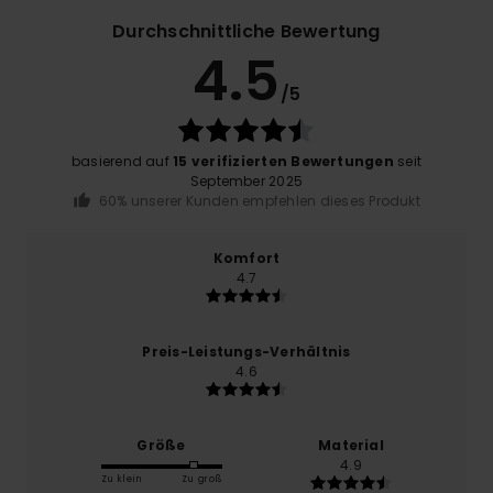
Durchschnittliche Bewertung
4.5
/5
basierend auf
15 verifizierten Bewertungen
seit
September 2025
60% unserer Kunden empfehlen dieses Produkt
Komfort
4.7
Preis-Leistungs-Verhältnis
4.6
Größe
Material
4.9
Zu klein
Zu groß