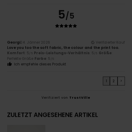
5
/5
Georgi
24. Jänner 2026
Verifizierter Kauf
Love you too the soft fabric, the colour and the print too.
Komfort
: 5
Preis-Leistungs-Verhältnis
: 5
Größe
:
/5
/5
Perfekte Größe
Farbe
: 5
/5
Ich empfehle dieses Produkt
1
2
>
Verifiziert von
TrustVille
ZULETZT ANGESEHENE ARTIKEL