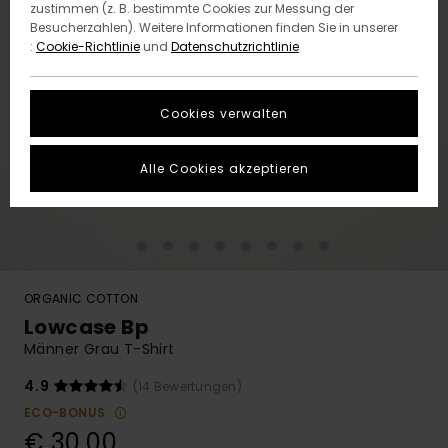
zustimmen (z. B. bestimmte Cookies zur Messung der
Besucherzahlen). Weitere Informationen finden Sie in unserer
:
Cookie-Richtlinie
und
Datenschutzrichtlinie
Cookies verwalten
Alle Cookies akzeptieren
ORGANIC COTTON
Lowcase Bp
Männer Grau T-Shirt
4.9
(14 Bewertungen)
ECO-BONUS
€ 30,00