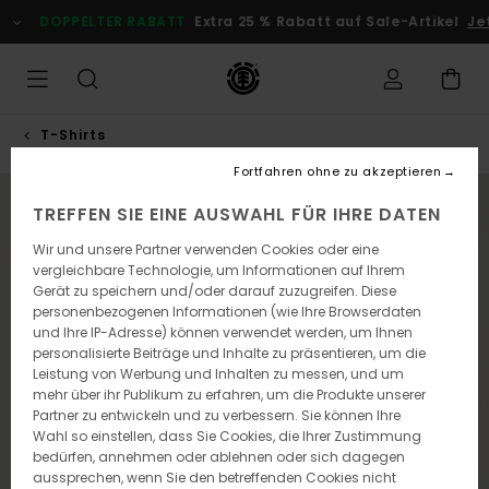
Direkt
DOPPELTER RABATT
Extra 25 % Rabatt auf Sale-Artikel
Jetzt
zur
Produktinformation
springen
T-Shirts
Fortfahren ohne zu akzeptieren
NEUHEITEN
TREFFEN SIE EINE AUSWAHL FÜR IHRE DATEN
Wir und unsere Partner verwenden Cookies oder eine
vergleichbare Technologie, um Informationen auf Ihrem
Gerät zu speichern und/oder darauf zuzugreifen. Diese
personenbezogenen Informationen (wie Ihre Browserdaten
und Ihre IP-Adresse) können verwendet werden, um Ihnen
personalisierte Beiträge und Inhalte zu präsentieren, um die
Leistung von Werbung und Inhalten zu messen, und um
mehr über ihr Publikum zu erfahren, um die Produkte unserer
Partner zu entwickeln und zu verbessern. Sie können Ihre
Wahl so einstellen, dass Sie Cookies, die Ihrer Zustimmung
bedürfen, annehmen oder ablehnen oder sich dagegen
aussprechen, wenn Sie den betreffenden Cookies nicht