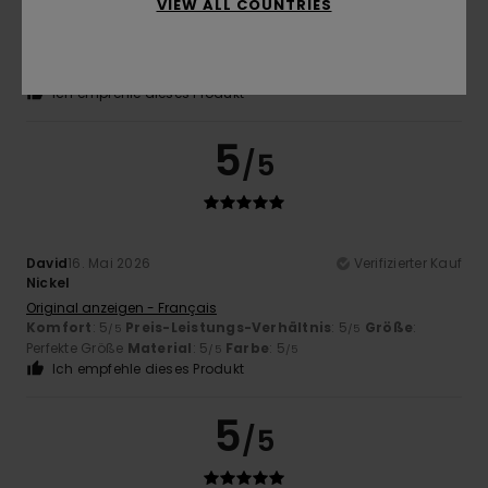
VIEW ALL COUNTRIES
anderen Pullovern von Element
Original anzeigen - Italiano
Komfort
: 5
Preis-Leistungs-Verhältnis
: 5
Größe
:
/5
/5
Perfekte Größe
Material
: 5
/5
Ich empfehle dieses Produkt
5
/5
David
16. Mai 2026
Verifizierter Kauf
Nickel
Original anzeigen - Français
Komfort
: 5
Preis-Leistungs-Verhältnis
: 5
Größe
:
/5
/5
Perfekte Größe
Material
: 5
Farbe
: 5
/5
/5
Ich empfehle dieses Produkt
5
/5