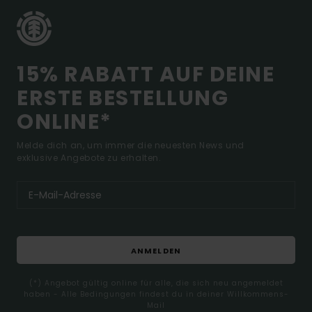
15% RABATT AUF DEINE
ERSTE BESTELLUNG
ONLINE*
Melde dich an, um immer die neuesten News und
exklusive Angebote zu erhalten.
ANMELDEN
(*) Angebot gültig online für alle, die sich neu angemeldet
haben - Alle Bedingungen findest du in deiner Willkommens-
Mail