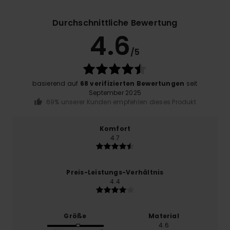
Durchschnittliche Bewertung
4.6
/5
basierend auf
68 verifizierten Bewertungen
seit
September 2025
69% unserer Kunden empfehlen dieses Produkt
Komfort
4.7
Preis-Leistungs-Verhältnis
4.4
Größe
Material
4.6