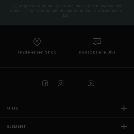
(*) Angebot gültig online für alle, die sich neu angemeldet
haben - Alle Bedingungen findest du in deiner Willkommens-
Mail
Finde einen Shop
Kontaktiere Uns
HILFE
ELEMENT