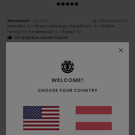
Alexandre
9. Juli 2026
Verifizierter Kauf
Komfort
: 5
Preis-Leistungs-Verhältnis
: 5
Größe
:
/5
/5
Perfekte Größe
Material
: 5
Farbe
: 5
/5
/5
Ich empfehle dieses Produkt
5
/5
WELCOME!
Gilles
9. Juli 2026
Verifizierter Kauf
CHOOSE YOUR COUNTRY
Spitzenqualität
Original anzeigen - Français
Komfort
: 5
Preis-Leistungs-Verhältnis
: 5
Größe
:
/5
/5
Perfekte Größe
Material
: 5
Farbe
: 5
/5
/5
Ich empfehle dieses Produkt
5
/5