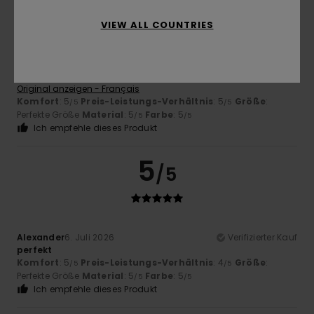
VIEW ALL COUNTRIES
Anne
7. Juli 2026
Verifizierter Kauf
Perfekt
Original anzeigen - Français
Komfort
: 5
Preis-Leistungs-Verhältnis
: 5
Größe
:
/5
/5
Perfekte Größe
Material
: 5
Farbe
: 5
/5
/5
Ich empfehle dieses Produkt
5
/5
Alexander
6. Juli 2026
Verifizierter Kauf
perfekt
Komfort
: 5
Preis-Leistungs-Verhältnis
: 4
Größe
:
/5
/5
Perfekte Größe
Material
: 5
Farbe
: 5
/5
/5
Ich empfehle dieses Produkt