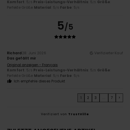
Komfort
: 5
Preis-Leistungs-Verhältnis
: 5
Größe
:
/5
/5
Perfekte Größe
Material
: 5
Farbe
: 5
/5
/5
5
/5
Richard
28. Juni 2026
Verifizierter Kauf
Das gefällt mir
Original anzeigen - Français
Komfort
: 5
Preis-Leistungs-Verhältnis
: 5
Größe
:
/5
/5
Perfekte Größe
Material
: 5
Farbe
: 5
/5
/5
Ich empfehle dieses Produkt
1
2
3
...
7
>
Verifiziert von
TrustVille