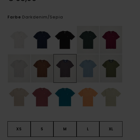
Darkdenim/sepia
Farbe
XS
S
M
L
XL