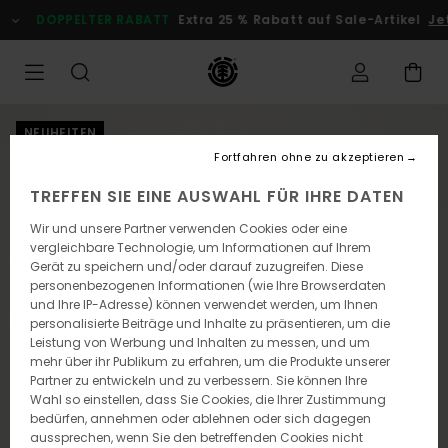
Direkt
DOPPELTER RABATT
Extra 25 % Rabatt auf Sale-Artikel
Je
zur
Produktinformation
springen
NEUHEITEN
Fortfahren ohne zu akzeptieren
TREFFEN SIE EINE AUSWAHL FÜR IHRE DATEN
Wir und unsere Partner verwenden Cookies oder eine
vergleichbare Technologie, um Informationen auf Ihrem
Gerät zu speichern und/oder darauf zuzugreifen. Diese
personenbezogenen Informationen (wie Ihre Browserdaten
und Ihre IP-Adresse) können verwendet werden, um Ihnen
personalisierte Beiträge und Inhalte zu präsentieren, um die
Leistung von Werbung und Inhalten zu messen, und um
mehr über ihr Publikum zu erfahren, um die Produkte unserer
Partner zu entwickeln und zu verbessern. Sie können Ihre
Wahl so einstellen, dass Sie Cookies, die Ihrer Zustimmung
bedürfen, annehmen oder ablehnen oder sich dagegen
aussprechen, wenn Sie den betreffenden Cookies nicht