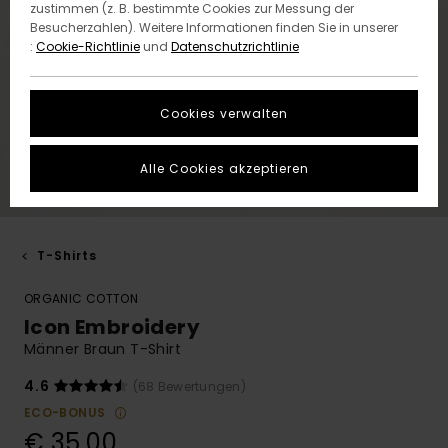
zustimmen (z. B. bestimmte Cookies zur Messung der
Besucherzahlen). Weitere Informationen finden Sie in unserer
:
Cookie-Richtlinie
und
Datenschutzrichtlinie
Cookies verwalten
Alle Cookies akzeptieren
T-Shirts
ORGANIC COTTON
Icon Embroidery
Männer Braun T-Shirt
4.6
(68 Bewertungen)
ECO-BONUS
€ 35,00