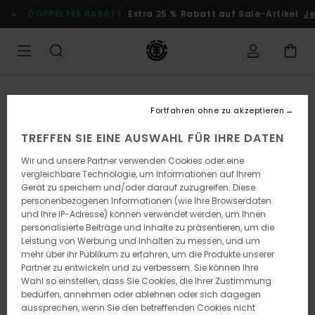
Direkt
DOPPELTER RABATT
Extra 25 % Rabatt auf Sale-Artikel
Jet
zur
Produktinformation
springen
Fortfahren ohne zu akzeptieren
TREFFEN SIE EINE AUSWAHL FÜR IHRE DATEN
Wir und unsere Partner verwenden Cookies oder eine
vergleichbare Technologie, um Informationen auf Ihrem
Gerät zu speichern und/oder darauf zuzugreifen. Diese
personenbezogenen Informationen (wie Ihre Browserdaten
und Ihre IP-Adresse) können verwendet werden, um Ihnen
personalisierte Beiträge und Inhalte zu präsentieren, um die
Leistung von Werbung und Inhalten zu messen, und um
mehr über ihr Publikum zu erfahren, um die Produkte unserer
Partner zu entwickeln und zu verbessern. Sie können Ihre
Wahl so einstellen, dass Sie Cookies, die Ihrer Zustimmung
bedürfen, annehmen oder ablehnen oder sich dagegen
aussprechen, wenn Sie den betreffenden Cookies nicht