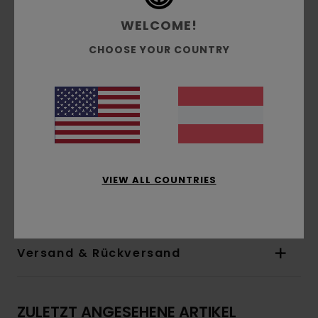
Kragen/Ausschnitt:
Hemdkragen
WELCOME!
Ärmel:
kurzärmlig
Verschluss:
Knopfleiste vorne
CHOOSE YOUR COUNTRY
Taschen:
Aufgesetzte Tasche auf der Brust
Branding:
Gewebtes Etikett unten
Gewebtes Flaggenlabel in der Seitennaht
Weitere Merkmale:
Minischlaufe für oberen
Knopf
Gerader Saum
Zertifizierung:
Ecovero Lenzing zertifiziert
VIEW ALL COUNTRIES
Zusammensetzung
[Hauptstoff] 100 % Viskose
Versand & Rückversand
ZULETZT ANGESEHENE ARTIKEL