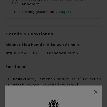
Abholort
Lieferung geplant ab
12 August
Details & Funktionen
Männer Blau Hemd mit kurzen Ärmeln
Style
ELYWT00175
Farbcode
bzm6
Funktionen
Kollektion:
„Element x Nature Calls"-Kollektion
Stoff:
Viskose-Gewebe [125 g/m2]
Conscious by Nature:
Zertifizierte ECOVERO
Lenzing Viskose
Passform:
Relaxed Fit