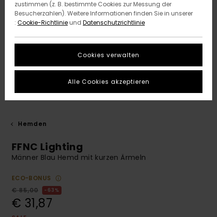
zustimmen (z. B. bestimmte Cookies zur Messung der
Besucherzahlen). Weitere Informationen finden Sie in unserer
:
Cookie-Richtlinie
und
Datenschutzrichtlinie
Cookies verwalten
Alle Cookies akzeptieren
Hemden
FFNC Lighting
Männer Blau Hemd mit kurzen Ärmeln
ECO-BONUS
€ 85,00
63%
€ 31,87