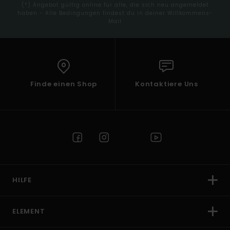
(*) Angebot gültig online für alle, die sich neu angemeldet
haben - Alle Bedingungen findest du in deiner Willkommens-
Mail
Finde einen Shop
Kontaktiere Uns
HILFE
ELEMENT