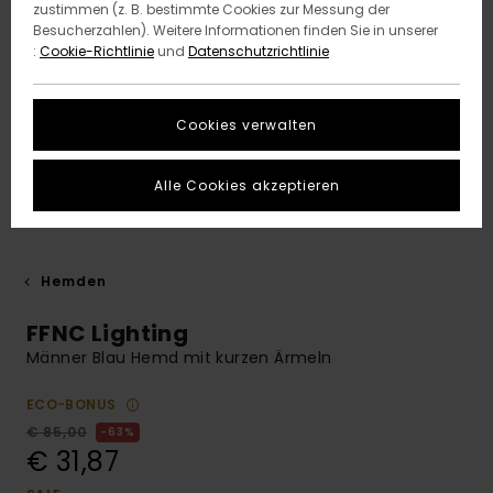
zustimmen (z. B. bestimmte Cookies zur Messung der
Besucherzahlen). Weitere Informationen finden Sie in unserer
:
Cookie-Richtlinie
und
Datenschutzrichtlinie
Cookies verwalten
Alle Cookies akzeptieren
Hemden
FFNC Lighting
Männer Blau Hemd mit kurzen Ärmeln
ECO-BONUS
€ 85,00
63%
€ 31,87