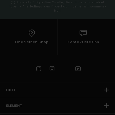
(*) Angebot gültig online für alle, die sich neu angemeldet
haben - Alle Bedingungen findest du in deiner Willkommens-
Mail
Finde einen Shop
Kontaktiere Uns
HILFE
ELEMENT