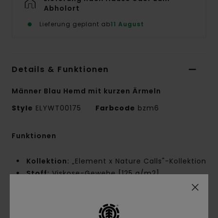
Abholort
Lieferung geplant ab
11 August
Details & Funktionen
Männer Blau Hemd mit kurzen Ärmeln
Style
ELYWT00175
Farbcode
bzm6
Funktionen
Kollektion:
„Element x Nature Calls"-Kollektion
Stoff:
Viskose-Gewebe [125 g/m2]
Conscious by Nature:
Zertifizierte ECOVERO
Lenzing Viskose
Passform:
Relaxed Fit