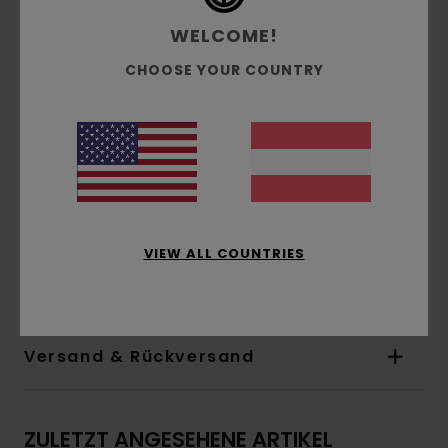
Kragen/Ausschnitt:
Hemdkragen
WELCOME!
Ärmel:
kurzärmlig
Verschluss:
Knopfleiste vorne
CHOOSE YOUR COUNTRY
Taschen:
Aufgesetzte Tasche auf der Brust
Branding:
Gewebtes Etikett unten
Gewebtes Flaggenlabel in der Seitennaht
Weitere Merkmale:
Minischlaufe für oberen
Knopf
Gerader Saum
Zertifizierung:
Ecovero Lenzing zertifiziert
VIEW ALL COUNTRIES
Zusammensetzung
[Hauptstoff] 100 % Viskose
Versand & Rückversand
ZULETZT ANGESEHENE ARTIKEL