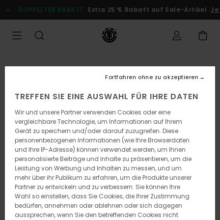
Direkt
DOPPELTER RABATT
Extra 25 % Rabatt auf Sale-Artikel
Jet
zur
Produktinformation
springen
Fortfahren ohne zu akzeptieren
TREFFEN SIE EINE AUSWAHL FÜR IHRE DATEN
Wir und unsere Partner verwenden Cookies oder eine
vergleichbare Technologie, um Informationen auf Ihrem
Gerät zu speichern und/oder darauf zuzugreifen. Diese
personenbezogenen Informationen (wie Ihre Browserdaten
und Ihre IP-Adresse) können verwendet werden, um Ihnen
personalisierte Beiträge und Inhalte zu präsentieren, um die
Leistung von Werbung und Inhalten zu messen, und um
mehr über ihr Publikum zu erfahren, um die Produkte unserer
Partner zu entwickeln und zu verbessern. Sie können Ihre
Wahl so einstellen, dass Sie Cookies, die Ihrer Zustimmung
bedürfen, annehmen oder ablehnen oder sich dagegen
aussprechen, wenn Sie den betreffenden Cookies nicht