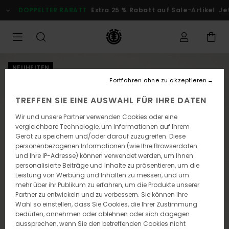
Direkt
DOPPELTER RABATT
Extra 25 % Rabatt auf Sale-Artikel
Jetz
zur
Produktinformation
springen
NEUHEITEN
Fortfahren ohne zu akzeptieren
TREFFEN SIE EINE AUSWAHL FÜR IHRE DATEN
Wir und unsere Partner verwenden Cookies oder eine
vergleichbare Technologie, um Informationen auf Ihrem
Gerät zu speichern und/oder darauf zuzugreifen. Diese
personenbezogenen Informationen (wie Ihre Browserdaten
und Ihre IP-Adresse) können verwendet werden, um Ihnen
personalisierte Beiträge und Inhalte zu präsentieren, um die
Leistung von Werbung und Inhalten zu messen, und um
mehr über ihr Publikum zu erfahren, um die Produkte unserer
Partner zu entwickeln und zu verbessern. Sie können Ihre
Wahl so einstellen, dass Sie Cookies, die Ihrer Zustimmung
bedürfen, annehmen oder ablehnen oder sich dagegen
aussprechen, wenn Sie den betreffenden Cookies nicht