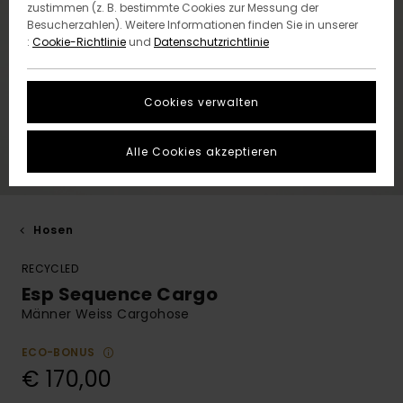
zustimmen (z. B. bestimmte Cookies zur Messung der
Besucherzahlen). Weitere Informationen finden Sie in unserer
:
Cookie-Richtlinie
und
Datenschutzrichtlinie
Cookies verwalten
Alle Cookies akzeptieren
Hosen
RECYCLED
Esp Sequence Cargo
Männer Weiss Cargohose
ECO-BONUS
€ 170,00