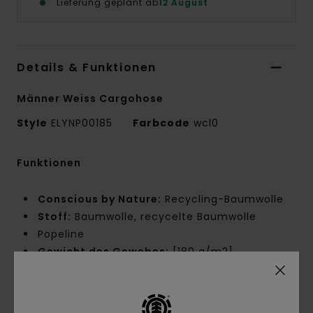
Lieferung geplant ab
12 August
Details & Funktionen
Männer Weiss Cargohose
Style
ELYNP00185
Farbcode
wcl0
Funktionen
Conscious by Nature:
Recycling-Baumwolle
Stoff:
Baumwolle, recycelte Baumwolle
Popeline
Gewicht des Gewebes:
[180 g/m2]
Passform:
Big Fit
Taille:
Fester Bund
Schritt:
Niedriger Schritt