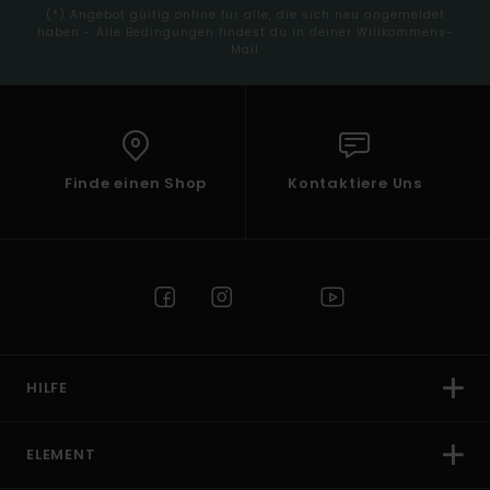
(*) Angebot gültig online für alle, die sich neu angemeldet
haben - Alle Bedingungen findest du in deiner Willkommens-
Mail
Finde einen Shop
Kontaktiere Uns
HILFE
ELEMENT