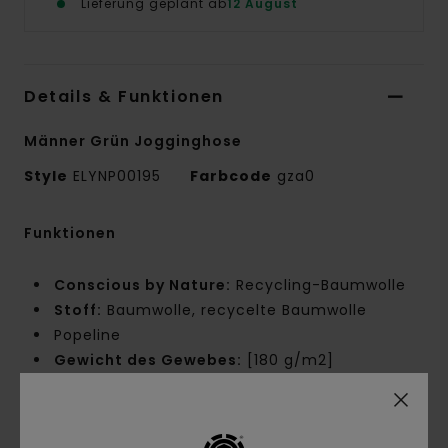
Lieferung geplant ab
12 August
Details & Funktionen
Männer Grün Jogginghose
Style
ELYNP00195
Farbcode
gza0
Funktionen
Conscious by Nature:
Recycling-Baumwolle
Stoff:
Baumwolle, recycelte Baumwolle
Popeline
Gewicht des Gewebes:
[180 g/m2]
Passform:
Relaxed Fit
Taille:
Elastischer Bund
Schritt:
Schritt mit Zwickel