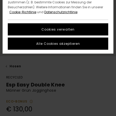
zustimmen (z. B. bestimmte Cookies zur Messung der
Besucherzahlen). Weitere Informationen finden Sie in unserer
:
Cookie-Richtlinie
und
Datenschutzrichtlinie
Cookies verwalten
Alle Cookies akzeptieren
Hosen
RECYCLED
Esp Easy Double Knee
Männer Grün Jogginghose
ECO-BONUS
€ 130,00