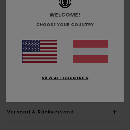
Beinform:
Konisch
Schrittlänge:
75 cm / 29.5 in
WELCOME!
Maße am Knie:
Am Knie 29 cm / 11.4 in breit
CHOOSE YOUR COUNTRY
Innenbeinlänge:
23 cm / 9 in
Kordelzug an der Taille
Falscher Hosenschlitz
Knieverstärkung
Aufgesetzte Gesäßtaschen
Klemmlabel mit Tree-Logo
Element Co Label hinten
VIEW ALL COUNTRIES
Zusammensetzung
[Hauptstoff] 50 % Baumwolle,
50 % recycelte Baumwolle
Versand & Rückversand