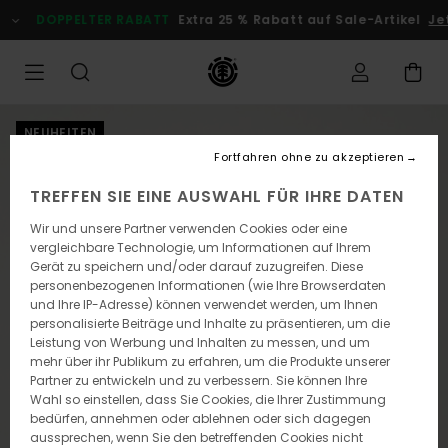
Direkt
DOPPELTER RABATT
Extra 25 % Rabatt auf Sale-Artikel
Jetz
zur
Produktinformation
springen
NEUHEITEN
Fortfahren ohne zu akzeptieren
TREFFEN SIE EINE AUSWAHL FÜR IHRE DATEN
Wir und unsere Partner verwenden Cookies oder eine
vergleichbare Technologie, um Informationen auf Ihrem
Gerät zu speichern und/oder darauf zuzugreifen. Diese
personenbezogenen Informationen (wie Ihre Browserdaten
und Ihre IP-Adresse) können verwendet werden, um Ihnen
personalisierte Beiträge und Inhalte zu präsentieren, um die
Leistung von Werbung und Inhalten zu messen, und um
mehr über ihr Publikum zu erfahren, um die Produkte unserer
Partner zu entwickeln und zu verbessern. Sie können Ihre
Wahl so einstellen, dass Sie Cookies, die Ihrer Zustimmung
bedürfen, annehmen oder ablehnen oder sich dagegen
aussprechen, wenn Sie den betreffenden Cookies nicht