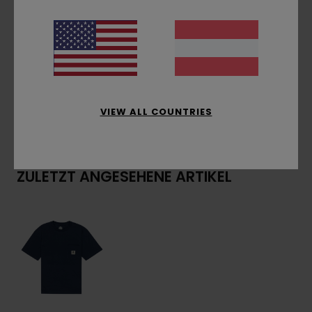
Brusttasche mit Logo-Patch oben
Zusammensetzung
[Hauptstoff] 100 % Bio-
Baumwolle
VIEW ALL COUNTRIES
Versand & Rückversand
ZULETZT ANGESEHENE ARTIKEL