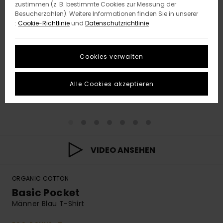
zustimmen (z. B. bestimmte Cookies zur Messung der
Besucherzahlen). Weitere Informationen finden Sie in unserer
:
Cookie-Richtlinie
und
Datenschutzrichtlinie
Cookies verwalten
Alle Cookies akzeptieren
VIDEO ANSEHEN
ORGANIC COTTON
Basic Pocket
Männer Blau T-Shirt