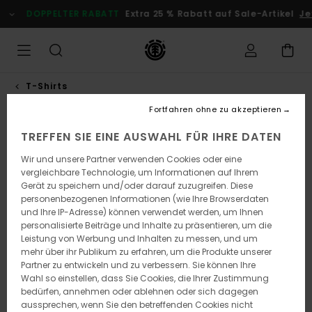
Direkt
DOPPELTER RABATT
Extra 25 % Rabatt auf Sale-Artikel
Jet
zur
Produktinformation
springen
T-Shirts
Fortfahren ohne zu akzeptieren
TREFFEN SIE EINE AUSWAHL FÜR IHRE DATEN
Wir und unsere Partner verwenden Cookies oder eine
vergleichbare Technologie, um Informationen auf Ihrem
Gerät zu speichern und/oder darauf zuzugreifen. Diese
personenbezogenen Informationen (wie Ihre Browserdaten
und Ihre IP-Adresse) können verwendet werden, um Ihnen
personalisierte Beiträge und Inhalte zu präsentieren, um die
Leistung von Werbung und Inhalten zu messen, und um
mehr über ihr Publikum zu erfahren, um die Produkte unserer
Partner zu entwickeln und zu verbessern. Sie können Ihre
Wahl so einstellen, dass Sie Cookies, die Ihrer Zustimmung
bedürfen, annehmen oder ablehnen oder sich dagegen
aussprechen, wenn Sie den betreffenden Cookies nicht