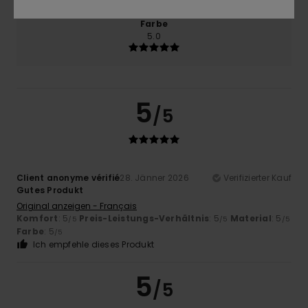
Farbe
5.0
5
/5
Client anonyme vérifié
28. Jänner 2026
Verifizierter Kauf
Gutes Produkt
Original anzeigen - Français
Komfort
: 5
Preis-Leistungs-Verhältnis
: 5
Material
: 5
/5
/5
/5
Farbe
: 5
/5
Ich empfehle dieses Produkt
5
/5