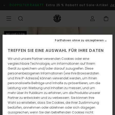
Direkt
DOPPELTER RABATT
Extra 25 % Rabatt auf Sale-Artikel
Jetz
zur
Produktinformation
springen
NEUHEITEN
Fortfahren ohne zu akzeptieren
TREFFEN SIE EINE AUSWAHL FÜR IHRE DATEN
Wir und unsere Partner verwenden Cookies oder eine
vergleichbare Technologie, um Informationen auf Ihrem
Gerät zu speichern und/oder darauf zuzugreifen. Diese
personenbezogenen Informationen (wie Ihre Browserdaten
und Ihre IP-Adresse) können verwendet werden, um Ihnen
personalisierte Beiträge und Inhalte zu präsentieren, um die
Leistung von Werbung und Inhalten zu messen, und um
mehr über ihr Publikum zu erfahren, um die Produkte unserer
Partner zu entwickeln und zu verbessern. Sie können Ihre
Wahl so einstellen, dass Sie Cookies, die Ihrer Zustimmung
bedürfen, annehmen oder ablehnen oder sich dagegen
aussprechen, wenn Sie den betreffenden Cookies nicht