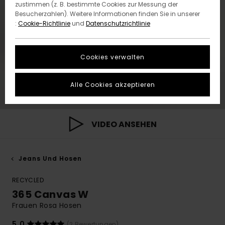
zustimmen (z. B. bestimmte Cookies zur Messung der
Besucherzahlen). Weitere Informationen finden Sie in unserer
:
Cookie-Richtlinie
und
Datenschutzrichtlinie
Cookies verwalten
Alle Cookies akzeptieren
VIDEO ANSEHEN
Jeans Und Hosen
RECYCLED
365 Canvas W
Frauen Rosa Hosen
5.0
(2 Bewertungen)