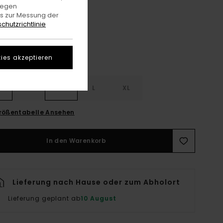
Gingham Checks
gegen
e
es zur Messung der
chutzrichtlinie
ies akzeptieren
S
S
M
L
XL
rößentabelle Ansehen
In den Warenkorb
Lieferung nach Hause oder zum Abholort
Lieferung geplant ab
10 August