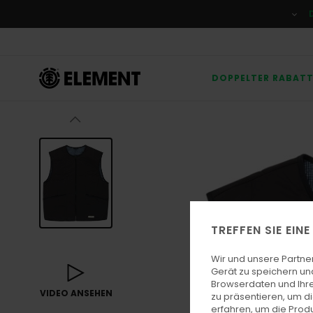
Direkt
zur
Produktinformation
springen
DOPPELTER RABAT
TREFFEN SIE EIN
Wir und unsere Partne
Gerät zu speichern un
Browserdaten und Ihre
VIDEO ANSEHEN
zu präsentieren, um d
erfahren, um die Produ