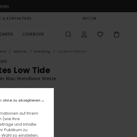
aren
E & KONTAKTIERE
GESCHENKKARTE
AUT / DE
SHOPS
BOARDS
LOOKBOOK
eite
Männer
Kleidung
Jacken & Mäntel
LED
tes Low Tide
er Blau Wendbare Weste
BONUS
,00
63%
n ohne zu akzeptieren
1,25
rmationen auf Ihrem
 (wie Ihre
iträge und Inhalte
LTER RABATT EXTRA 25 %
hr Publikum zu
 Wahl so einstellen,