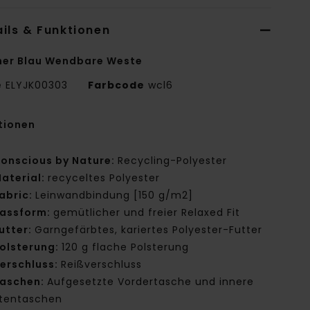
ils & Funktionen
er Blau Wendbare Weste
e
ELYJK00303
Farbcode
wcl6
tionen
onscious by Nature:
Recycling-Polyester
aterial:
recyceltes Polyester
abric:
Leinwandbindung [150 g/m2]
assform:
gemütlicher und freier Relaxed Fit
utter:
Garngefärbtes, kariertes Polyester-Futter
olsterung:
120 g flache Polsterung
erschluss:
Reißverschluss
aschen:
Aufgesetzte Vordertasche und innere
stentaschen