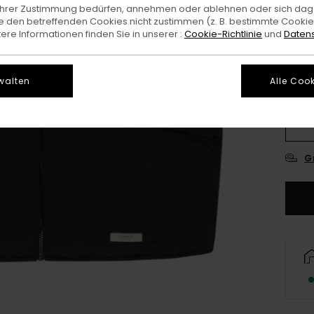
e Ihrer Zustimmung bedürfen, annehmen oder ablehnen oder sich da
Farb
 den betreffenden Cookies nicht zustimmen (z. B. bestimmte Cooki
re Informationen finden Sie in unserer :
Cookie-Richtlinie
und
Datens
walten
Alle Cook
X
G