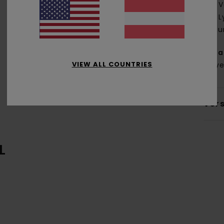
V
L
Sa
Zus
VIEW ALL COUNTRIES
Polye
Ver
L