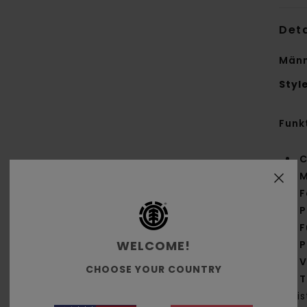
Deta
Männ
Styl
Funk
C
M
F
P
F
WELCOME!
P
V
CHOOSE YOUR COUNTRY
T
Lei