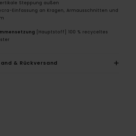
ertikale Steppung außen
ycra-Einfassung an Kragen, Armausschnitten und
um
ammensetzung
[Hauptstoff] 100 % recyceltes
ster
sand & Rückversand