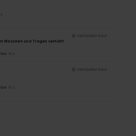
/5
Verifizierter Kauf
eim Waschen und Tragen verhält!
rbe
: 4
/5
Verifizierter Kauf
rbe
: 5
/5