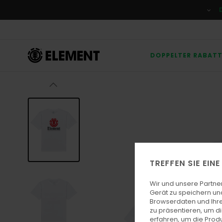
Direkt
zur
Produktinformation
springen
DOPPELTER RABAT
TREFFEN SIE EIN
Wir und unsere Partne
Gerät zu speichern un
Browserdaten und Ihre
zu präsentieren, um d
erfahren, um die Produ