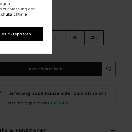
gegen
es zur Messung der
chutzrichtlinie
ies akzeptieren
S
S
M
L
XL
XXL
rößentabelle Ansehen
In den Warenkorb
Lieferung nach Hause oder zum Abholort
Lieferung geplant ab
10 August
ils & Funktionen