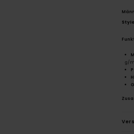
Männ
Styl
Funk
M
g/m
P
H
G
Zus
Ver