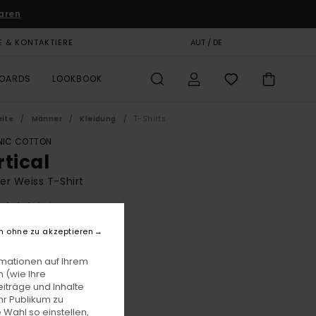
aren
E & KONTAKTIERE
GESCHENKKARTE
AUT / DE
SHOPS
BOARDS
LOOKBOOK
eite
Männer
Kleidung
T-Shirts
IC COTTON
rtical
r Weiss T-Shirt
(3 Bewertungen)
BONUS
n ohne zu akzeptieren
0,00
rmationen auf Ihrem
 (wie Ihre
iträge und Inhalte
Optic White
e
hr Publikum zu
 Wahl so einstellen,