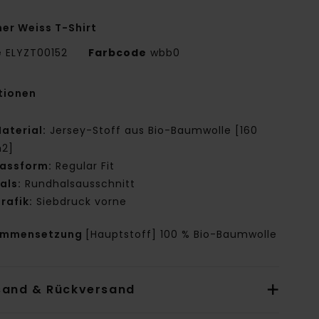
er Weiss T-Shirt
e
ELYZT00152
Farbcode
wbb0
tionen
aterial:
Jersey-Stoff aus Bio-Baumwolle [160
2]
assform:
Regular Fit
als:
Rundhalsausschnitt
rafik:
Siebdruck vorne
ammensetzung
[Hauptstoff] 100 % Bio-Baumwolle
sand & Rückversand