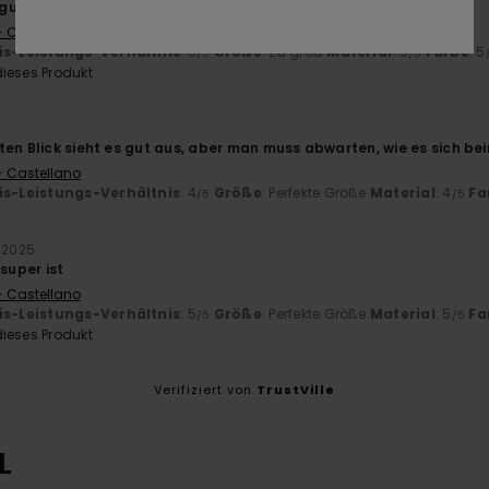
guter Qualität
- Castellano
is-Leistungs-Verhältnis
: 5
Größe
: Zu groß
Material
: 5
Farbe
: 5
/5
/5
ieses Produkt
6
ten Blick sieht es gut aus, aber man muss abwarten, wie es sich b
- Castellano
is-Leistungs-Verhältnis
: 4
Größe
: Perfekte Größe
Material
: 4
Fa
/5
/5
r 2025
 super ist
- Castellano
is-Leistungs-Verhältnis
: 5
Größe
: Perfekte Größe
Material
: 5
Fa
/5
/5
ieses Produkt
Verifiziert von
TrustVille
L