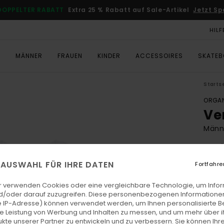
DOPPELTER RABATT
Extra 25 % Rabatt auf Sale-Artikel
Jetzt Sp
HILF
T
MÄNNER
FRAUEN
KINDER
ACCESSOIRES
SKATE
Starts
ORGAN
Ve
Männe
4.7
ECO-
E AUSWAHL FÜR IHRE DATEN
Fortfahre
€ 3
r verwenden Cookies oder eine vergleichbare Technologie, um Info
d/oder darauf zuzugreifen. Diese personenbezogenen Informationen
 IP-Adresse) können verwendet werden, um Ihnen personalisierte Be
Farb
ie Leistung von Werbung und Inhalten zu messen, und um mehr über i
kte unserer Partner zu entwickeln und zu verbessern. Sie können Ihre