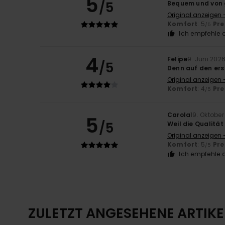
5
/5
Bequem und von 
Original anzeigen 
Komfort
: 5
Pre
/5
Ich empfehle d
4
Felipe
9. Juni 202
/5
Denn auf den ers
Original anzeigen 
Komfort
: 4
Pre
/5
Carola
19. Oktobe
5
/5
Weil die Qualität
Original anzeigen 
Komfort
: 5
Pre
/5
Ich empfehle d
ZULETZT ANGESEHENE ARTIKE