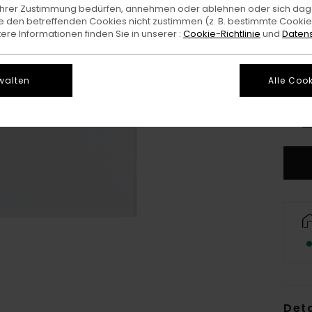
e Ihrer Zustimmung bedürfen, annehmen oder ablehnen oder sich da
 den betreffenden Cookies nicht zustimmen (z. B. bestimmte Cooki
re Informationen finden Sie in unserer :
Cookie-Richtlinie
und
Datens
walten
Alle Cook
X
G
Deta