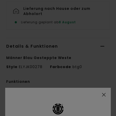
Lieferung nach Hause oder zum
Abholort
Lieferung geplant ab
8 August
Details & Funktionen
Männer Blau Gesteppte Weste
Style
ELYJK00278
Farbcode
btg0
Funktionen
Stoffbehandlung:
PFC-freie DWR-
Imprägnierung
Conscious by Nature:
Recycling-Polyester
Stoff:
recyceltes Polyester