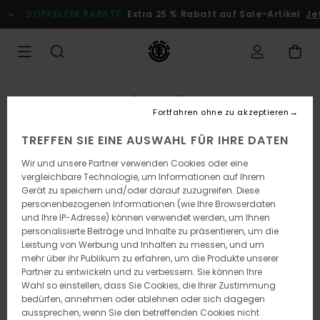
Direkt
DOPPELTER RABATT
Extra 25 % Rabatt auf Sale-Artikel
Jetz
zur
Produktinformation
springen
Fortfahren ohne zu akzeptieren
TREFFEN SIE EINE AUSWAHL FÜR IHRE DATEN
Wir und unsere Partner verwenden Cookies oder eine
vergleichbare Technologie, um Informationen auf Ihrem
Gerät zu speichern und/oder darauf zuzugreifen. Diese
personenbezogenen Informationen (wie Ihre Browserdaten
und Ihre IP-Adresse) können verwendet werden, um Ihnen
personalisierte Beiträge und Inhalte zu präsentieren, um die
Leistung von Werbung und Inhalten zu messen, und um
mehr über ihr Publikum zu erfahren, um die Produkte unserer
Partner zu entwickeln und zu verbessern. Sie können Ihre
Wahl so einstellen, dass Sie Cookies, die Ihrer Zustimmung
bedürfen, annehmen oder ablehnen oder sich dagegen
aussprechen, wenn Sie den betreffenden Cookies nicht