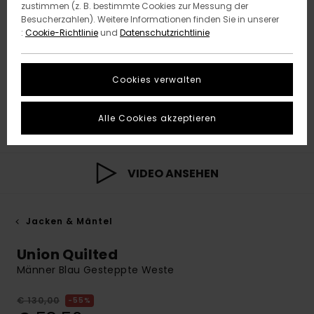
zustimmen (z. B. bestimmte Cookies zur Messung der
Besucherzahlen). Weitere Informationen finden Sie in unserer
:
Cookie-Richtlinie
und
Datenschutzrichtlinie
Cookies verwalten
Alle Cookies akzeptieren
VIDEO ANSEHEN
Jacken & Mäntel
Union Quilted
Männer Blau Gesteppte Weste
€ 130,00
55%