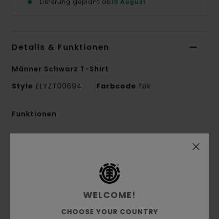
Lieferung geplant ab
10 August
Details & Funktionen
Männer Schwarz T-Shirt
Style
ELYZT00694
Farbcode
fbk
Funktionen
Stoff:
100% Bio-Baumwolle
Materialkonstruktion:
Single Jersey [180
G/M2]
Passform:
Regular Fit
Kragen:
Rundhalsausschnitt
WELCOME!
Drucktechnik:
Wasserbasierter Und Puffdruck
CHOOSE YOUR COUNTRY
Druckplatzierung:
Print Auf Vorder- Und