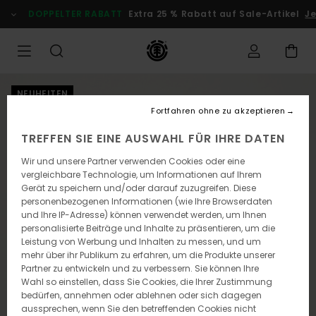
Direkt
DOPPELTER RABATT
Extra 25 % Rabatt auf Sale-Artikel
Jet
zur
Produktinformation
springen
NEUHEITEN
Fortfahren ohne zu akzeptieren
TREFFEN SIE EINE AUSWAHL FÜR IHRE DATEN
Wir und unsere Partner verwenden Cookies oder eine
vergleichbare Technologie, um Informationen auf Ihrem
Gerät zu speichern und/oder darauf zuzugreifen. Diese
personenbezogenen Informationen (wie Ihre Browserdaten
und Ihre IP-Adresse) können verwendet werden, um Ihnen
personalisierte Beiträge und Inhalte zu präsentieren, um die
Leistung von Werbung und Inhalten zu messen, und um
mehr über ihr Publikum zu erfahren, um die Produkte unserer
Partner zu entwickeln und zu verbessern. Sie können Ihre
Wahl so einstellen, dass Sie Cookies, die Ihrer Zustimmung
bedürfen, annehmen oder ablehnen oder sich dagegen
aussprechen, wenn Sie den betreffenden Cookies nicht