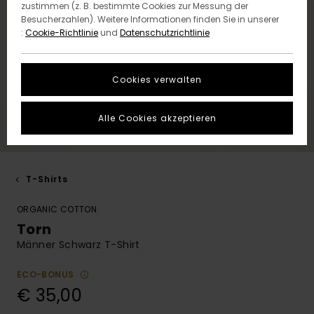
zustimmen (z. B. bestimmte Cookies zur Messung der
Besucherzahlen). Weitere Informationen finden Sie in unserer
:
Cookie-Richtlinie
und
Datenschutzrichtlinie
Cookies verwalten
Alle Cookies akzeptieren
T-Shirts
ORGANIC COTTON
Torn
Männer Schwarz T-Shirt
ECO-BONUS
€ 35,00