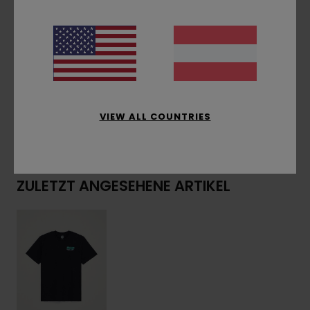
Rückseite
Logo-Flag-Label an der Seitennaht
Zusammensetzung
[Hauptstoff] 100 % Bio-
Baumwolle
VIEW ALL COUNTRIES
Versand & Rückversand
ZULETZT ANGESEHENE ARTIKEL