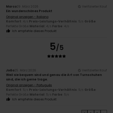
Marco
29. März 2026
Verifizierter Kauf
Ein wunderschönes Produkt
Original anzeigen - Italiano
Komfort
: 4
Preis-Leistungs-Verhältnis
: 5
Größe
:
/5
/5
Perfekte Größe
Material
: 4
Farbe
: 4
/5
/5
Ich empfehle dieses Produkt
5
/5
João
25. März 2026
Verifizierter Kauf
Weil sie bequem sind und genau die Art von Turnschuhen
sind, die ich gerne trage.
Original anzeigen - Português
Komfort
: 5
Preis-Leistungs-Verhältnis
: 5
Größe
:
/5
/5
Perfekte Größe
Material
: 5
Farbe
: 5
/5
/5
Ich empfehle dieses Produkt