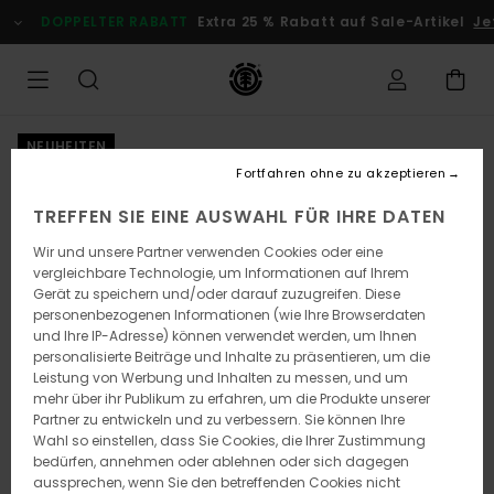
Direkt
DOPPELTER RABATT
Extra 25 % Rabatt auf Sale-Artikel
Je
zur
Produktinformation
springen
NEUHEITEN
Fortfahren ohne zu akzeptieren
TREFFEN SIE EINE AUSWAHL FÜR IHRE DATEN
Wir und unsere Partner verwenden Cookies oder eine
vergleichbare Technologie, um Informationen auf Ihrem
Gerät zu speichern und/oder darauf zuzugreifen. Diese
personenbezogenen Informationen (wie Ihre Browserdaten
und Ihre IP-Adresse) können verwendet werden, um Ihnen
personalisierte Beiträge und Inhalte zu präsentieren, um die
Leistung von Werbung und Inhalten zu messen, und um
mehr über ihr Publikum zu erfahren, um die Produkte unserer
Partner zu entwickeln und zu verbessern. Sie können Ihre
Wahl so einstellen, dass Sie Cookies, die Ihrer Zustimmung
bedürfen, annehmen oder ablehnen oder sich dagegen
aussprechen, wenn Sie den betreffenden Cookies nicht