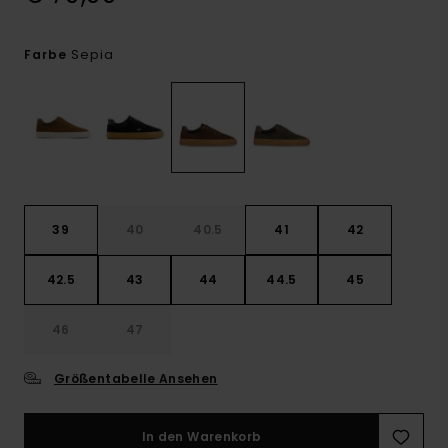
Sepia
Farbe
39
40
40.5
41
42
42.5
43
44
44.5
45
46
47
Größentabelle Ansehen
In den Warenkorb