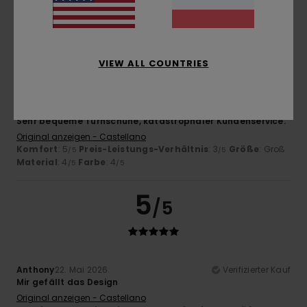
Ich empfehle dieses Produkt
4
/5
VIEW ALL COUNTRIES
Alexandro
17. Juni 2026
Verifizierter Kauf
Sehr bequeme Turnschuhe, katastrophaler Kundenservice.
Original anzeigen - Castellano
Komfort
: 5
Preis-Leistungs-Verhältnis
: 3
Größe
: Groß
/5
/5
Material
: 4
Farbe
: 4
/5
/5
5
/5
Anthony
22. Mai 2026
Verifizierter Kauf
Mir gefällt das Design
Original anzeigen - Castellano