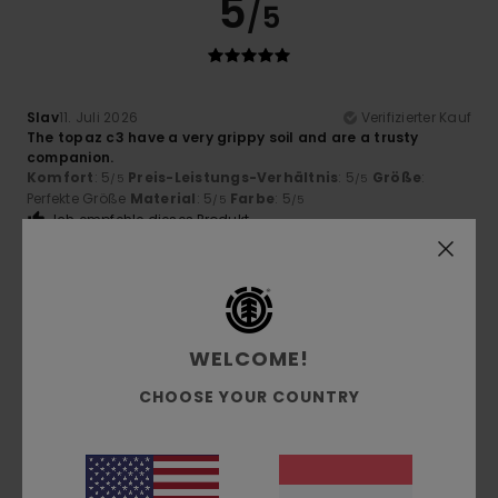
5
/5
Slav
11. Juli 2026
Verifizierter Kauf
The topaz c3 have a very grippy soil and are a trusty
companion.
Komfort
: 5
Preis-Leistungs-Verhältnis
: 5
Größe
:
/5
/5
Perfekte Größe
Material
: 5
Farbe
: 5
/5
/5
Ich empfehle dieses Produkt
5
/5
WELCOME!
Matthew
29. Juni 2026
Verifizierter Kauf
CHOOSE YOUR COUNTRY
Genau das, wonach ich gesucht habe.
Original anzeigen - English
Komfort
: 5
Preis-Leistungs-Verhältnis
: 5
Größe
:
/5
/5
Perfekte Größe
Material
: 5
Farbe
: 5
/5
/5