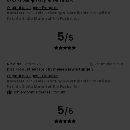
Scheint von guter Qualität zu sein
Original anzeigen - Français
Komfort
: 5
Preis-Leistungs-Verhältnis
: 5
Größe
:
/5
/5
Perfekte Größe
Material
: 5
Farbe
: 5
/5
/5
5
/5
Nicolas
1. Mai 2026
Verifizierter Kauf
Das Produkt entspricht meinen Erwartungen
Original anzeigen - Français
Komfort
: 4
Preis-Leistungs-Verhältnis
: 5
Größe
:
/5
/5
Perfekte Größe
Material
: 5
Farbe
: 5
/5
/5
Ich empfehle dieses Produkt
5
/5