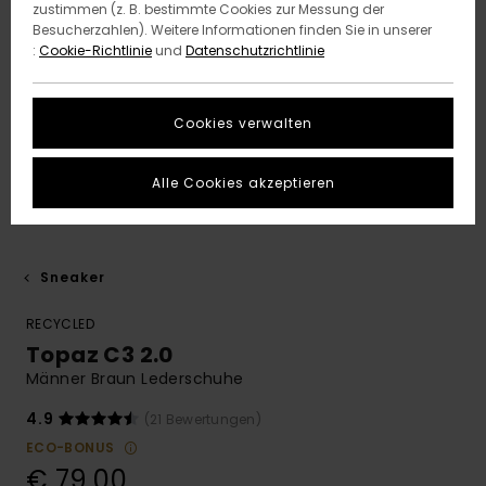
zustimmen (z. B. bestimmte Cookies zur Messung der
Besucherzahlen). Weitere Informationen finden Sie in unserer
:
Cookie-Richtlinie
und
Datenschutzrichtlinie
Cookies verwalten
Alle Cookies akzeptieren
Sneaker
RECYCLED
Topaz C3 2.0
Männer Braun Lederschuhe
4.9
(21 Bewertungen)
ECO-BONUS
€ 79,00