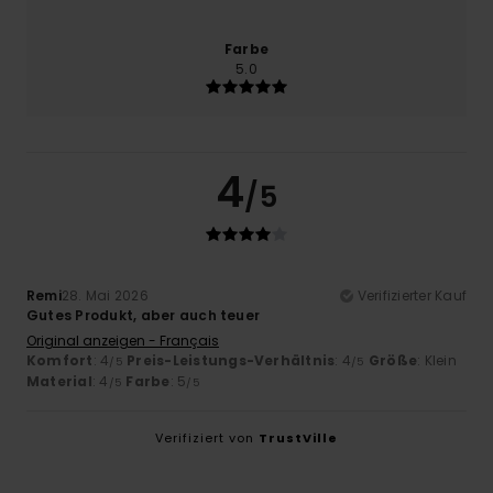
Farbe
5.0
4
/5
Remi
28. Mai 2026
Verifizierter Kauf
Gutes Produkt, aber auch teuer
Original anzeigen - Français
Komfort
: 4
Preis-Leistungs-Verhältnis
: 4
Größe
: Klein
/5
/5
Material
: 4
Farbe
: 5
/5
/5
Verifiziert von
TrustVille