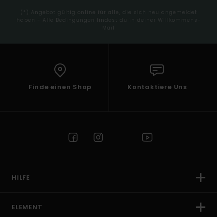
(*) Angebot gültig online für alle, die sich neu angemeldet
haben - Alle Bedingungen findest du in deiner Willkommens-
Mail
Finde einen Shop
Kontaktiere Uns
HILFE
ELEMENT