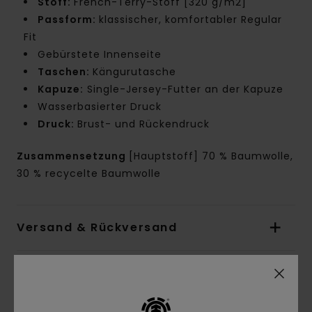
Stoff:
French-Terry-Stoff [320 g/m2]
Passform:
klassischer, komfortabler Regular
Fit
Gebürstete Innenseite
Taschen:
Kängurutasche
Kapuze:
Single-Jersey-Futter an der Kapuze
Wasserbasierter Druck
Druck:
Brust- und Rückendruck
Zusammensetzung
[Hauptstoff] 70 % Baumwolle,
30 % recycelte Baumwolle
Versand & Rückversand
Kundenbewertungen