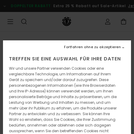
Direkt
DOPPELTER RABATT
Extra 25 % Rabatt auf Sale-Artikel
Jetz
zur
Produktinformation
springen
Fortfahren ohne zu akzeptieren
TREFFEN SIE EINE AUSWAHL FÜR IHRE DATEN
Wir und unsere Partner verwenden Cookies oder eine
vergleichbare Technologie, um Informationen auf Ihrem
Gerät zu speichern und/oder darauf zuzugreifen. Diese
personenbezogenen Informationen (wie Ihre Browserdaten
und Ihre IP-Adresse) können verwendet werden, um Ihnen
personalisierte Beiträge und Inhalte zu präsentieren, um die
Leistung von Werbung und Inhalten zu messen, und um
mehr über ihr Publikum zu erfahren, um die Produkte unserer
Partner zu entwickeln und zu verbessern. Sie können Ihre
Wahl so einstellen, dass Sie Cookies, die Ihrer Zustimmung
bedürfen, annehmen oder ablehnen oder sich dagegen
aussprechen, wenn Sie den betreffenden Cookies nicht