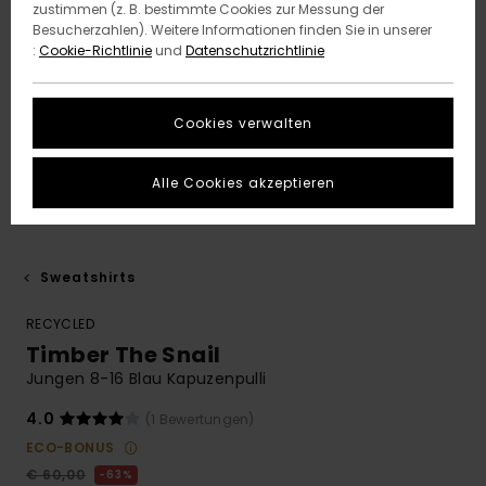
zustimmen (z. B. bestimmte Cookies zur Messung der
Besucherzahlen). Weitere Informationen finden Sie in unserer
:
Cookie-Richtlinie
und
Datenschutzrichtlinie
Cookies verwalten
Alle Cookies akzeptieren
Sweatshirts
RECYCLED
Timber The Snail
Jungen 8-16 Blau Kapuzenpulli
4.0
(1 Bewertungen)
ECO-BONUS
€ 60,00
63%