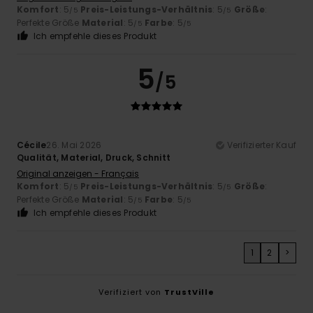
Komfort
: 5
Preis-Leistungs-Verhältnis
: 5
Größe
:
/5
/5
Perfekte Größe
Material
: 5
Farbe
: 5
/5
/5
Ich empfehle dieses Produkt
5
/5
Cécile
26. Mai 2026
Verifizierter Kauf
Qualität, Material, Druck, Schnitt
Original anzeigen - Français
Komfort
: 5
Preis-Leistungs-Verhältnis
: 5
Größe
:
/5
/5
Perfekte Größe
Material
: 5
Farbe
: 5
/5
/5
Ich empfehle dieses Produkt
1
2
>
Verifiziert von
TrustVille