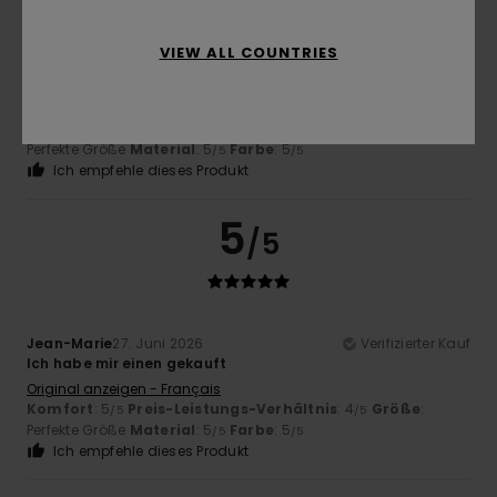
VIEW ALL COUNTRIES
Rick
6. Juli 2026
Verifizierter Kauf
Passt perfekt und das Design ist der Hammer!
Original anzeigen - English
Komfort
: 5
Preis-Leistungs-Verhältnis
: 5
Größe
:
/5
/5
Perfekte Größe
Material
: 5
Farbe
: 5
/5
/5
Ich empfehle dieses Produkt
5
/5
Jean-Marie
27. Juni 2026
Verifizierter Kauf
Ich habe mir einen gekauft
Original anzeigen - Français
Komfort
: 5
Preis-Leistungs-Verhältnis
: 4
Größe
:
/5
/5
Perfekte Größe
Material
: 5
Farbe
: 5
/5
/5
Ich empfehle dieses Produkt