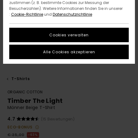
zustimmen (z. B. bestimmte Cookies zur Messung der
Besucherzahlen). Weitere Informationen finden Sie in unserer
:
Cookie-Richtlinie
und
Datenschutzrichtlinie
Cookies verwalten
Alle Cookies akzeptieren
T-Shirts
ORGANIC COTTON
Timber The Light
Männer Beige T-Shirt
4.7
(15 Bewertungen)
ECO-BONUS
€ 35,00
63%