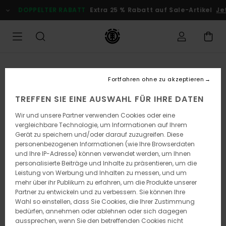
Direkt
DOPPELTER RABATT
Extra 25 % Rabatt auf Sale-Artikel
Je
zur
Produktinformation
springen
Fortfahren ohne zu akzeptieren
TREFFEN SIE EINE AUSWAHL FÜR IHRE DATEN
Wir und unsere Partner verwenden Cookies oder eine
vergleichbare Technologie, um Informationen auf Ihrem
Gerät zu speichern und/oder darauf zuzugreifen. Diese
personenbezogenen Informationen (wie Ihre Browserdaten
und Ihre IP-Adresse) können verwendet werden, um Ihnen
personalisierte Beiträge und Inhalte zu präsentieren, um die
Leistung von Werbung und Inhalten zu messen, und um
mehr über ihr Publikum zu erfahren, um die Produkte unserer
Partner zu entwickeln und zu verbessern. Sie können Ihre
Wahl so einstellen, dass Sie Cookies, die Ihrer Zustimmung
bedürfen, annehmen oder ablehnen oder sich dagegen
aussprechen, wenn Sie den betreffenden Cookies nicht