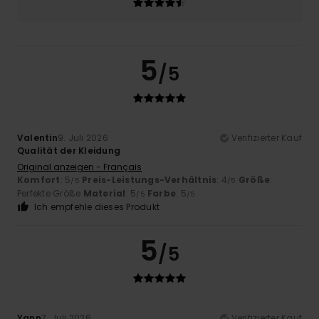
5
/5
Valentin
9. Juli 2026
Verifizierter Kauf
Qualität der Kleidung
Original anzeigen - Français
Komfort
: 5
Preis-Leistungs-Verhältnis
: 4
Größe
:
/5
/5
Perfekte Größe
Material
: 5
Farbe
: 5
/5
/5
Ich empfehle dieses Produkt
5
/5
Yann
7. Juli 2026
Verifizierter Kauf