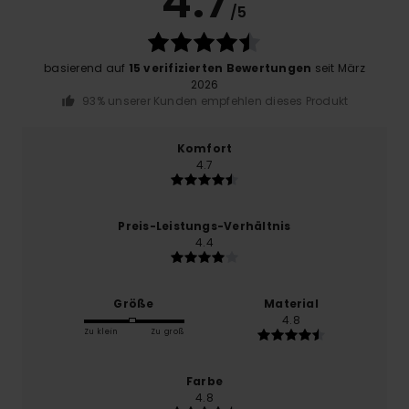
4.7
/5
basierend auf
15 verifizierten Bewertungen
seit März
2026
93% unserer Kunden empfehlen dieses Produkt
Komfort
4.7
Preis-Leistungs-Verhältnis
4.4
Größe
Material
4.8
Zu klein
Zu groß
Farbe
4.8