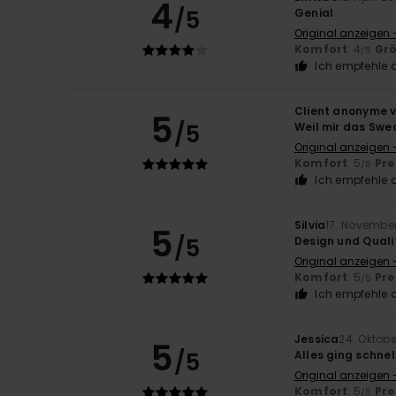
4
/5
Genial
Original anzeigen 
Komfort
: 4
Gr
/5
Ich empfehle d
Client anonyme v
5
/5
Weil mir das Swea
Original anzeigen 
Komfort
: 5
Pre
/5
Ich empfehle d
Silvia
17. Novembe
5
/5
Design und Quali
Original anzeigen 
Komfort
: 5
Pre
/5
Ich empfehle d
Jessica
24. Oktob
5
/5
Alles ging schnel
Original anzeigen 
Komfort
: 5
Pre
/5