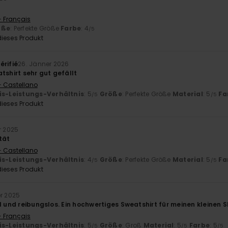
- Français
öße
: Perfekte Größe
Farbe
: 4
/5
ieses Produkt
érifié
26. Jänner 2026
tshirt sehr gut gefällt
- Castellano
is-Leistungs-Verhältnis
: 5
Größe
: Perfekte Größe
Material
: 5
Fa
/5
/5
ieses Produkt
r 2025
tät
- Castellano
is-Leistungs-Verhältnis
: 4
Größe
: Perfekte Größe
Material
: 5
Fa
/5
/5
ieses Produkt
er 2025
l und reibungslos. Ein hochwertiges Sweatshirt für meinen kleinen S
- Français
is-Leistungs-Verhältnis
: 5
Größe
: Groß
Material
: 5
Farbe
: 5
/5
/5
/5