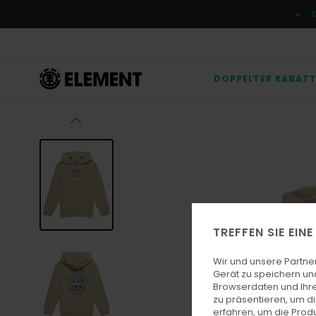
Direkt
zur
Produktinformation
springen
DOPPELTER RABAT
TREFFEN SIE EIN
Wir und unsere Partne
Gerät zu speichern un
Browserdaten und Ihre
zu präsentieren, um d
erfahren, um die Produ