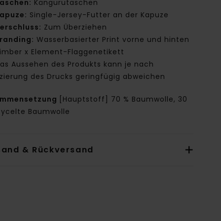
aschen:
Kängurutaschen
apuze:
Single-Jersey-Futter an der Kapuze
erschluss:
Zum Überziehen
randing:
Wasserbasierter Print vorne und hinten
imber x Element-Flaggenetikett
as Aussehen des Produkts kann je nach
tzierung des Drucks geringfügig abweichen
ammensetzung
[Hauptstoff] 70 % Baumwolle, 30
cycelte Baumwolle
sand & Rückversand