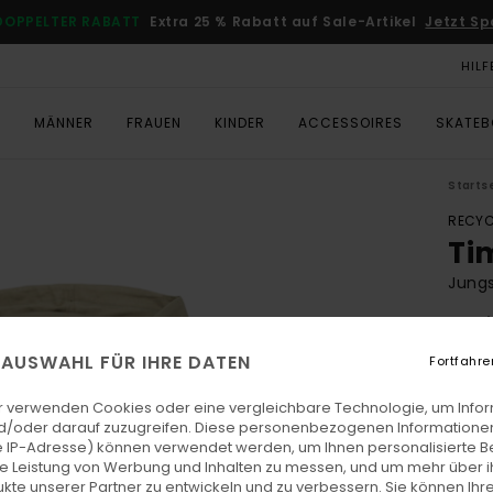
DOPPELTER RABATT
Extra 25 % Rabatt auf Sale-Artikel
Jetzt Sp
HILF
T
MÄNNER
FRAUEN
KINDER
ACCESSOIRES
SKATE
Starts
RECYC
Ti
Jungs
4.8
ECO-
E AUSWAHL FÜR IHRE DATEN
Fortfahre
€ 60,
€ 2
r verwenden Cookies oder eine vergleichbare Technologie, um Info
d/oder darauf zuzugreifen. Diese personenbezogenen Informationen
SALE
 IP-Adresse) können verwendet werden, um Ihnen personalisierte Be
ie Leistung von Werbung und Inhalten zu messen, und um mehr über i
DOPPE
kte unserer Partner zu entwickeln und zu verbessern. Sie können Ihre