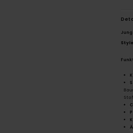
Deta
Jung
Styl
Funk
K
S
Bau
Sto
C
P
K
Ä