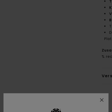
T
K
V
B
T
D
Pla
Zus
% re
Ver