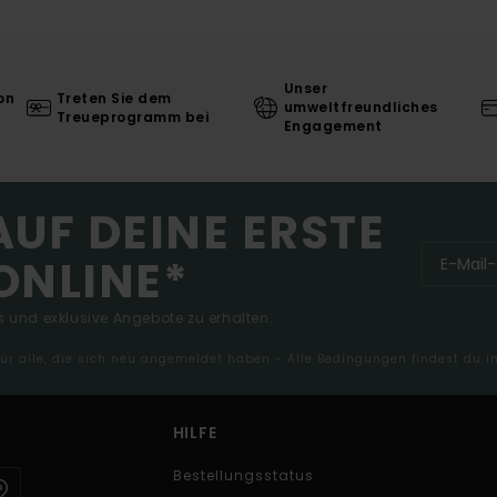
Unser
on
Treten Sie dem
umweltfreundliches
Treueprogramm bei
Engagement
AUF DEINE ERSTE
ONLINE*
 und exklusive Angebote zu erhalten.
 für alle, die sich neu angemeldet haben - Alle Bedingungen findest du 
HILFE
Bestellungsstatus