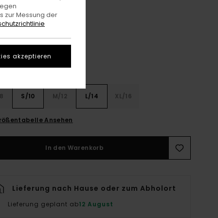
gegen
es zur Messung der
Tea
e
chutzrichtlinie
ies akzeptieren
8
S/10
M/12
L/14
XL/16
rößentabelle Ansehen
In den Warenkorb
Lieferung nach Hause oder zum Abholort
Lieferung geplant ab
12 August