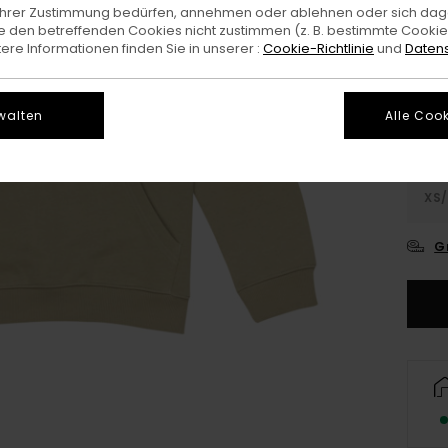
e Ihrer Zustimmung bedürfen, annehmen oder ablehnen oder sich da
 den betreffenden Cookies nicht zustimmen (z. B. bestimmte Cooki
Farb
re Informationen finden Sie in unserer :
Cookie-Richtlinie
und
Datens
walten
Alle Cook
XS/
G