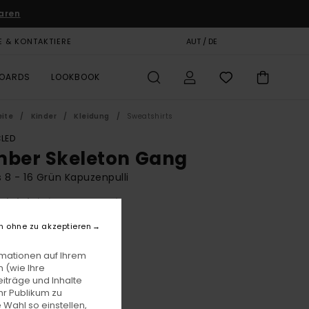
aren
E & KONTAKTIERE
GESCHENKKARTE
AUT / DE
SHOPS
BOARDS
LOOKBOOK
eite
Kinder
Kleidung
Sweatshirts
LED
mber Skeleton Gang
 8 - 16 Grün Kapuzenpulli
(5 Bewertungen)
BONUS
n ohne zu akzeptieren
00
63%
2,50
rmationen auf Ihrem
 (wie Ihre
iträge und Inhalte
hr Publikum zu
LTER RABATT EXTRA 25 %
 Wahl so einstellen,