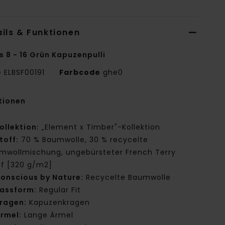
ils & Funktionen
s 8 - 16 Grün Kapuzenpulli
e
ELBSF00191
Farbcode
ghe0
tionen
ollektion:
„Element x Timber"-Kollektion
toff:
70 % Baumwolle, 30 % recycelte
mwollmischung, ungebürsteter French Terry
ff [320 g/m2]
onscious by Nature:
Recycelte Baumwolle
assform:
Regular Fit
ragen:
Kapuzenkragen
rmel:
Lange Ärmel