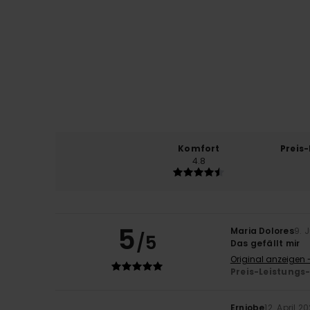
Komfort
Preis
4.8
5
Maria Dolores
9. 
/5
Das gefällt mir
Original anzeigen 
Preis-Leistungs
Erniobe
12. April 2