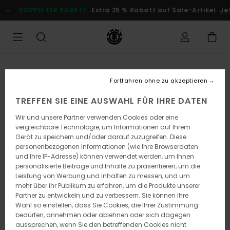
Direkt
DOPPELTER RABATT
Extra 25 % Rabatt auf Sale-Artikel
Jetz
zur
Produktinformation
springen
Fortfahren ohne zu akzeptieren
TREFFEN SIE EINE AUSWAHL FÜR IHRE DATEN
Wir und unsere Partner verwenden Cookies oder eine
vergleichbare Technologie, um Informationen auf Ihrem
Gerät zu speichern und/oder darauf zuzugreifen. Diese
personenbezogenen Informationen (wie Ihre Browserdaten
und Ihre IP-Adresse) können verwendet werden, um Ihnen
personalisierte Beiträge und Inhalte zu präsentieren, um die
Leistung von Werbung und Inhalten zu messen, und um
mehr über ihr Publikum zu erfahren, um die Produkte unserer
Partner zu entwickeln und zu verbessern. Sie können Ihre
Wahl so einstellen, dass Sie Cookies, die Ihrer Zustimmung
bedürfen, annehmen oder ablehnen oder sich dagegen
aussprechen, wenn Sie den betreffenden Cookies nicht