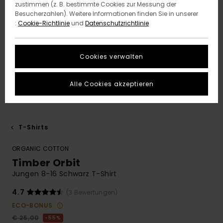
zustimmen (z. B. bestimmte Cookies zur Messung der
Besucherzahlen). Weitere Informationen finden Sie in unserer
:
Cookie-Richtlinie
und
Datenschutzrichtlinie
Cookies verwalten
Alle Cookies akzeptieren
T-Shirts
ORGANIC COTTON
Timber Orbit
Jungen 8-16 Schwarz T-Shirt
4.7
(3 Bewertungen)
ECO-BONUS
€ 25,00
55%