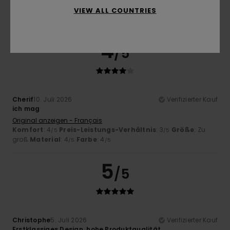
VIEW ALL COUNTRIES
4
/5
Cherif
10. Juli 2026
Verifizierter Kauf
ich mag
Original anzeigen - Français
Komfort
: 4
Preis-Leistungs-Verhältnis
: 3
Größe
: Zu
/5
/5
groß
Material
: 4
Farbe
: 4
/5
/5
5
/5
Christophe
5. Juli 2026
Verifizierter Kauf
Erstklassiges Design, hohe Produktqualität