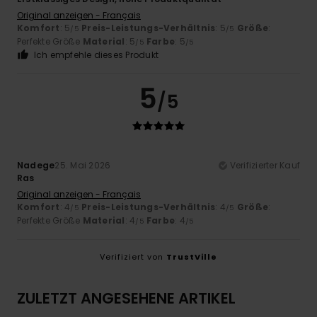
Original anzeigen - Français
Komfort
: 5
Preis-Leistungs-Verhältnis
: 5
Größe
:
/5
/5
Perfekte Größe
Material
: 5
Farbe
: 5
/5
/5
Ich empfehle dieses Produkt
5
/5
Nadege
25. Mai 2026
Verifizierter Kauf
Ras
Original anzeigen - Français
Komfort
: 4
Preis-Leistungs-Verhältnis
: 4
Größe
:
/5
/5
Perfekte Größe
Material
: 4
Farbe
: 4
/5
/5
Verifiziert von
TrustVille
ZULETZT ANGESEHENE ARTIKEL