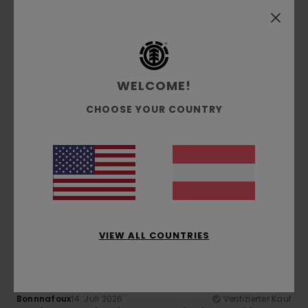
Komfort
: 5
Preis-Leistungs-Verhältnis
: 5
Größe
:
/5
/5
Perfekte Größe
Material
: 5
Farbe
: 5
/5
/5
5
/5
WELCOME!
CHOOSE YOUR COUNTRY
Manu
14. Juli 2026
Verifizierter Kauf
T-Shirt in guter Qualität und schneller Versand.
Kostenloser Versand, wenn du dich registrierst
Original anzeigen - Castellano
Komfort
: 5
Preis-Leistungs-Verhältnis
: 5
Größe
: Zu
/5
/5
groß
Material
: 5
Farbe
: 5
/5
/5
5
/5
VIEW ALL COUNTRIES
Bonnnafoux
14. Juli 2026
Verifizierter Kauf