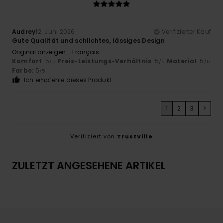
Audrey
12. Juni 2026
Verifizierter Kauf
Gute Qualität und schlichtes, lässiges Design
Original anzeigen - Français
Komfort
: 5
Preis-Leistungs-Verhältnis
: 5
Material
: 5
/5
/5
/5
Farbe
: 5
/5
Ich empfehle dieses Produkt
1
2
3
>
Verifiziert von
TrustVille
ZULETZT ANGESEHENE ARTIKEL