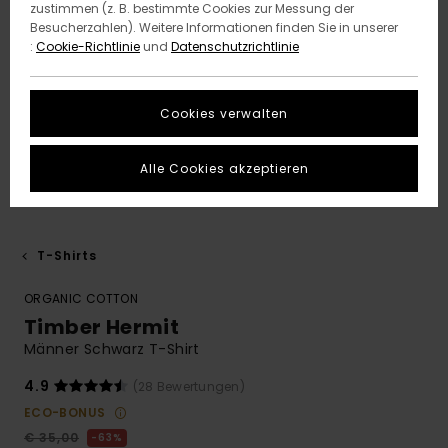
zustimmen (z. B. bestimmte Cookies zur Messung der
Besucherzahlen). Weitere Informationen finden Sie in unserer
:
Cookie-Richtlinie
und
Datenschutzrichtlinie
Cookies verwalten
Alle Cookies akzeptieren
T-Shirts
ORGANIC COTTON
Timber Hermit
Männer Schwarz T-Shirt
4.9
(28 Bewertungen)
ECO-BONUS
€ 35,00
63%