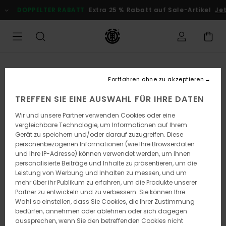
Direkt
DOPPELTER RABATT
Extra 25 % Rabatt auf Sale-Artikel
Je
zur
Produktinformation
springen
Fortfahren ohne zu akzeptieren
TREFFEN SIE EINE AUSWAHL FÜR IHRE DATEN
Wir und unsere Partner verwenden Cookies oder eine
vergleichbare Technologie, um Informationen auf Ihrem
Gerät zu speichern und/oder darauf zuzugreifen. Diese
personenbezogenen Informationen (wie Ihre Browserdaten
und Ihre IP-Adresse) können verwendet werden, um Ihnen
personalisierte Beiträge und Inhalte zu präsentieren, um die
Leistung von Werbung und Inhalten zu messen, und um
mehr über ihr Publikum zu erfahren, um die Produkte unserer
Partner zu entwickeln und zu verbessern. Sie können Ihre
Wahl so einstellen, dass Sie Cookies, die Ihrer Zustimmung
bedürfen, annehmen oder ablehnen oder sich dagegen
aussprechen, wenn Sie den betreffenden Cookies nicht