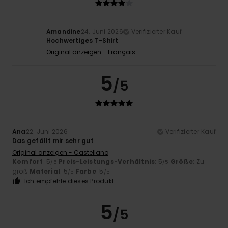
Amandine
24. Juni 2026
Verifizierter Kauf
Hochwertiges T-Shirt
Original anzeigen - Français
5
/5
Ana
22. Juni 2026
Verifizierter Kauf
Das gefällt mir sehr gut
Original anzeigen - Castellano
Komfort
: 5
Preis-Leistungs-Verhältnis
: 5
Größe
: Zu
/5
/5
groß
Material
: 5
Farbe
: 5
/5
/5
Ich empfehle dieses Produkt
5
/5