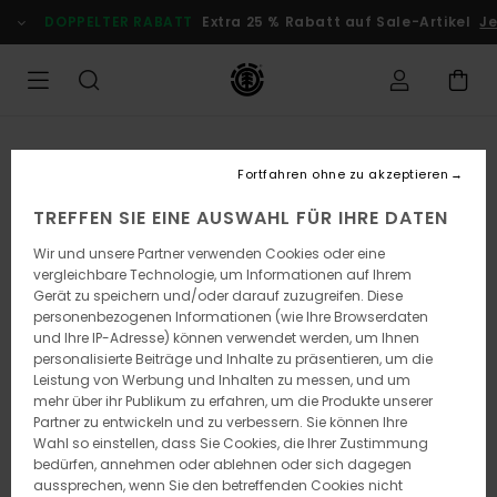
Direkt
DOPPELTER RABATT
Extra 25 % Rabatt auf Sale-Artikel
Jetz
zur
Produktinformation
springen
Fortfahren ohne zu akzeptieren
TREFFEN SIE EINE AUSWAHL FÜR IHRE DATEN
Wir und unsere Partner verwenden Cookies oder eine
vergleichbare Technologie, um Informationen auf Ihrem
Gerät zu speichern und/oder darauf zuzugreifen. Diese
personenbezogenen Informationen (wie Ihre Browserdaten
und Ihre IP-Adresse) können verwendet werden, um Ihnen
personalisierte Beiträge und Inhalte zu präsentieren, um die
Leistung von Werbung und Inhalten zu messen, und um
mehr über ihr Publikum zu erfahren, um die Produkte unserer
Partner zu entwickeln und zu verbessern. Sie können Ihre
Wahl so einstellen, dass Sie Cookies, die Ihrer Zustimmung
bedürfen, annehmen oder ablehnen oder sich dagegen
aussprechen, wenn Sie den betreffenden Cookies nicht