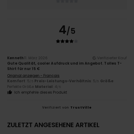
4
/5
Kenneth
11. März 2026
Verifizierter Kauf
Gute Qualität, cooler Aufdruck und im Angebot. Tolles T-
Shirt für nur 15 €
Original anzeigen - Français
Komfort
: 5
Preis-Leistungs-Verhältnis
: 5
Größe
:
/5
/5
Perfekte Größe
Material
: 4
/5
Ich empfehle dieses Produkt
Verifiziert von
TrustVille
ZULETZT ANGESEHENE ARTIKEL