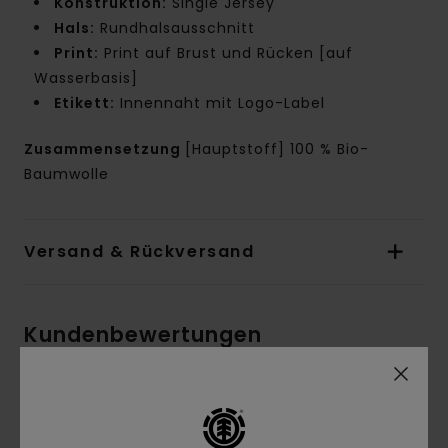
Konstruktion:
Single Jersey
Hals:
Rundhalsausschnitt
Print:
Print auf Brust und Rücken [auf
Wasserbasis]
Etikett:
Innennaht mit Logo-Label
Zusammensetzung
[Hauptstoff] 100 % Bio-
Baumwolle
Versand & Rückversand
Kundenbewertungen
Durchschnittliche Bewertung