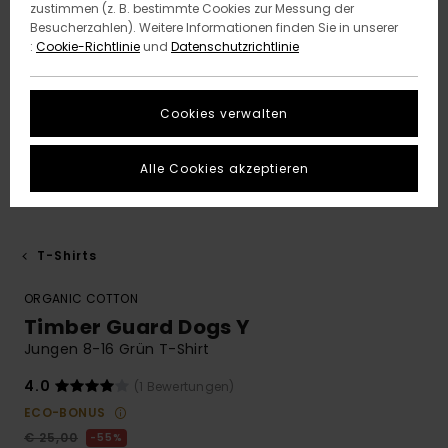
zustimmen (z. B. bestimmte Cookies zur Messung der
Besucherzahlen). Weitere Informationen finden Sie in unserer
:
Cookie-Richtlinie
und
Datenschutzrichtlinie
Cookies verwalten
Alle Cookies akzeptieren
T-Shirts
ORGANIC COTTON
Timber Guard Dogs Y
Jungen 8-16 Grün T-Shirt
4.0
(1 Bewertungen)
ECO-BONUS
€ 25,00
55%