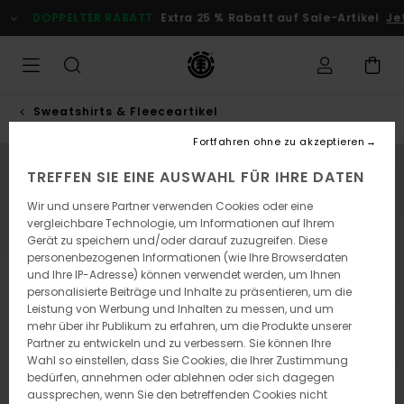
Direkt
DOPPELTER RABATT
Extra 25 % Rabatt auf Sale-Artikel
Jet
zur
Produktinformation
springen
Sweatshirts & Fleeceartikel
Fortfahren ohne zu akzeptieren
NEUHEITEN
TREFFEN SIE EINE AUSWAHL FÜR IHRE DATEN
Wir und unsere Partner verwenden Cookies oder eine
vergleichbare Technologie, um Informationen auf Ihrem
Gerät zu speichern und/oder darauf zuzugreifen. Diese
personenbezogenen Informationen (wie Ihre Browserdaten
und Ihre IP-Adresse) können verwendet werden, um Ihnen
personalisierte Beiträge und Inhalte zu präsentieren, um die
Leistung von Werbung und Inhalten zu messen, und um
mehr über ihr Publikum zu erfahren, um die Produkte unserer
Partner zu entwickeln und zu verbessern. Sie können Ihre
Wahl so einstellen, dass Sie Cookies, die Ihrer Zustimmung
bedürfen, annehmen oder ablehnen oder sich dagegen
aussprechen, wenn Sie den betreffenden Cookies nicht