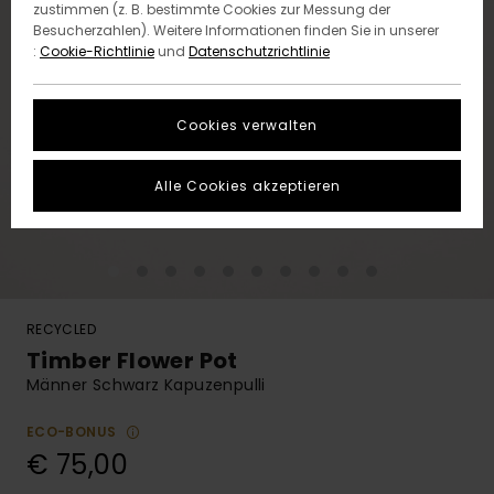
zustimmen (z. B. bestimmte Cookies zur Messung der
Besucherzahlen). Weitere Informationen finden Sie in unserer
:
Cookie-Richtlinie
und
Datenschutzrichtlinie
Cookies verwalten
Alle Cookies akzeptieren
RECYCLED
Timber Flower Pot
Männer Schwarz Kapuzenpulli
ECO-BONUS
€ 75,00