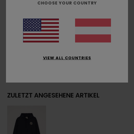
CHOOSE YOUR COUNTRY
Kombinierte Drucktechniken
Print vorne und hinten
Timber/Element Flag-Label an der Seitennaht
Zusammensetzung
[Hauptstoff] 55 % Baumwolle,
25 % recycelte Baumwolle, 20 % recyceltes
Polyester
VIEW ALL COUNTRIES
Versand & Rückversand
ZULETZT ANGESEHENE ARTIKEL