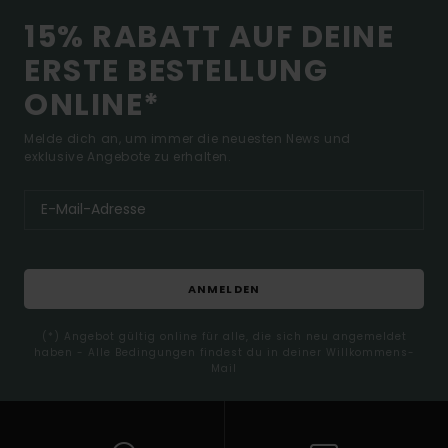
15% RABATT AUF DEINE
ERSTE BESTELLUNG
ONLINE*
Melde dich an, um immer die neuesten News und
exklusive Angebote zu erhalten.
ANMELDEN
(*) Angebot gültig online für alle, die sich neu angemeldet
haben - Alle Bedingungen findest du in deiner Willkommens-
Mail