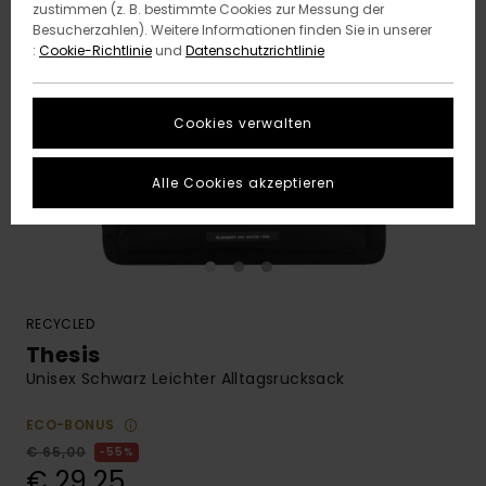
zustimmen (z. B. bestimmte Cookies zur Messung der
Besucherzahlen). Weitere Informationen finden Sie in unserer
:
Cookie-Richtlinie
und
Datenschutzrichtlinie
Cookies verwalten
Alle Cookies akzeptieren
RECYCLED
Thesis
Unisex Schwarz Leichter Alltagsrucksack
ECO-BONUS
€ 65,00
55%
€ 29,25