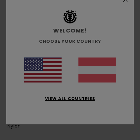
Fächer:
1 Hauptfach, 1 Reißverschluss-
Einstecktasche vorne, 1 inneres Versteckfach mit
Reißverschluss
Gurte:
Gerade gepolsterte Gurte
WELCOME!
Verstärkung:
Gepolstertes Rückenteil,
CHOOSE YOUR COUNTRY
gepolsterter Boden
Größe:
44.5 cm [H] x 26.5 cm [W] x 11 cm [D]
Volumen:
15 Liter
High Density Reißverschlüsse aus
eingespritztem Kunststoff
Fischgräten-Gurtband
Silikon-Patch und Branding
Sehr leichtes Design
VIEW ALL COUNTRIES
Recyceltes Polyester-Futter
Zusammensetzung
[Hauptstoff] 100 % recyceltes
Nylon