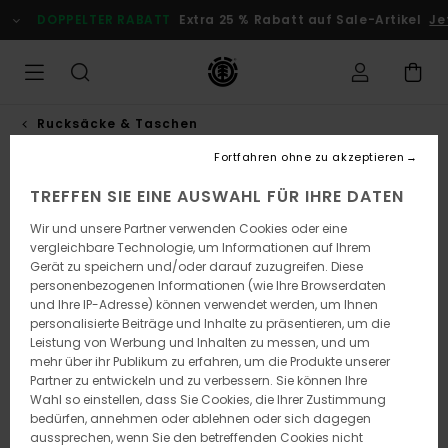
Direkt
DOPPELTER RABATT
Extra 25 % Rabatt auf Sale-Artikel
Jetz
zur
Produktinformation
springen
Rucksäcke & Taschen
Fortfahren ohne zu akzeptieren
TREFFEN SIE EINE AUSWAHL FÜR IHRE DATEN
Wir und unsere Partner verwenden Cookies oder eine
vergleichbare Technologie, um Informationen auf Ihrem
Gerät zu speichern und/oder darauf zuzugreifen. Diese
personenbezogenen Informationen (wie Ihre Browserdaten
und Ihre IP-Adresse) können verwendet werden, um Ihnen
personalisierte Beiträge und Inhalte zu präsentieren, um die
Leistung von Werbung und Inhalten zu messen, und um
mehr über ihr Publikum zu erfahren, um die Produkte unserer
Partner zu entwickeln und zu verbessern. Sie können Ihre
Wahl so einstellen, dass Sie Cookies, die Ihrer Zustimmung
bedürfen, annehmen oder ablehnen oder sich dagegen
aussprechen, wenn Sie den betreffenden Cookies nicht