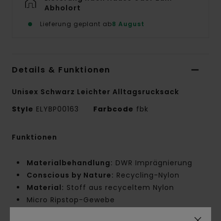
Abholort
Lieferung geplant ab
8 August
Details & Funktionen
Unisex Schwarz Leichter Alltagsrucksack
Style
ELYBP00163
Farbcode
fbk
Funktionen
Materialbehandlung:
DWR Imprägnierung
Conscious by Nature:
Recycling-Nylon
Material:
Stoff aus recyceltem Nylon
Micro Ripstop-Gewebe
Gewicht des Gewebes:
121 g/m2