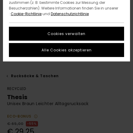
zustimmen (z. B. bestimmte Cookies zur Messung der
Besucherzahlen). Weitere Informationen finden Sie in unserer
:
Cookie-Richtlinie
und
Datenschutzrichtlinie
Cookies verwalten
Alle Cookies akzeptieren
Rucksäcke & Taschen
RECYCLED
Thesis
Unisex Braun Leichter Alltagsrucksack
ECO-BONUS
€ 65,00
55%
€ 29,25