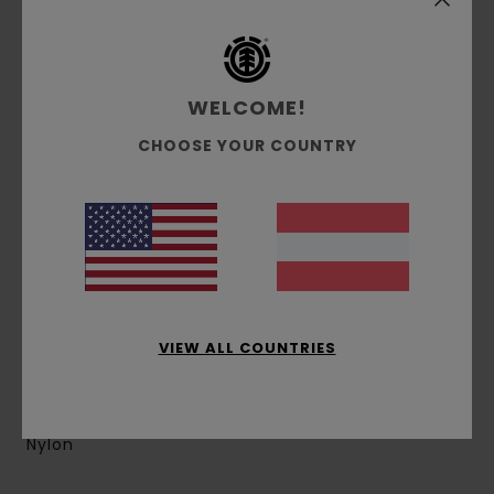
Fächer:
1 Hauptfach, 1 Reißverschluss-
Einstecktasche vorne, 1 inneres Versteckfach mit
Reißverschluss
Gurte:
Gerade gepolsterte Gurte
WELCOME!
Verstärkung:
Gepolstertes Rückenteil,
CHOOSE YOUR COUNTRY
gepolsterter Boden
Größe:
44.5 cm [H] x 26.5 cm [W] x 11 cm [D]
Volumen:
15 Liter
High Density Reißverschlüsse aus
eingespritztem Kunststoff
Fischgräten-Gurtband
Silikon-Patch und Branding
Sehr leichtes Design
VIEW ALL COUNTRIES
Recyceltes Polyester-Futter
Zusammensetzung
[Hauptstoff] 100 % recyceltes
Nylon