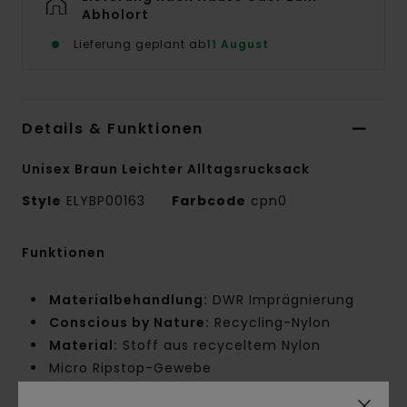
Abholort
Lieferung geplant ab
11 August
Details & Funktionen
Unisex Braun Leichter Alltagsrucksack
Style
ELYBP00163
Farbcode
cpn0
Funktionen
Materialbehandlung:
DWR Imprägnierung
Conscious by Nature:
Recycling-Nylon
Material:
Stoff aus recyceltem Nylon
Micro Ripstop-Gewebe
Gewicht des Gewebes:
121 g/m2