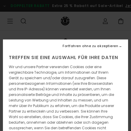
Direkt
DOPPELTER RABATT
Extra 25 % Rabatt auf Sale-Artikel
Je
zur
Produktinformation
springen
Fortfahren ohne zu akzeptieren
TREFFEN SIE EINE AUSWAHL FÜR IHRE DATEN
Wir und unsere Partner verwenden Cookies oder eine
vergleichbare Technologie, um Informationen auf Ihrem
Gerät zu speichern und/oder darauf zuzugreifen. Diese
personenbezogenen Informationen (wie Ihre Browserdaten
und Ihre IP-Adresse) können verwendet werden, um Ihnen
personalisierte Beiträge und Inhalte zu präsentieren, um die
Leistung von Werbung und Inhalten zu messen, und um
mehr über ihr Publikum zu erfahren, um die Produkte unserer
Partner zu entwickeln und zu verbessern. Sie können Ihre
Wahl so einstellen, dass Sie Cookies, die Ihrer Zustimmung
bedürfen, annehmen oder ablehnen oder sich dagegen
aussprechen, wenn Sie den betreffenden Cookies nicht