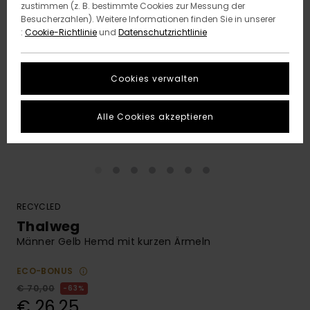
zustimmen (z. B. bestimmte Cookies zur Messung der
Besucherzahlen). Weitere Informationen finden Sie in unserer
:
Cookie-Richtlinie
und
Datenschutzrichtlinie
Cookies verwalten
Alle Cookies akzeptieren
RECYCLED
Thalweg
Männer Gelb Hemd mit kurzen Ärmeln
ECO-BONUS
€ 70,00
63%
€ 26,25