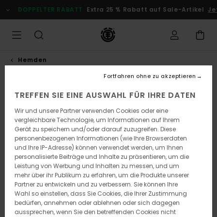
Direkt
DOPPELTER RABATT
Extra 25 % Rabatt auf Sale-Artikel
Jet
zur
Produktinformation
springen
Hemden
Fortfahren ohne zu akzeptieren
TREFFEN SIE EINE AUSWAHL FÜR IHRE DATEN
Wir und unsere Partner verwenden Cookies oder eine
vergleichbare Technologie, um Informationen auf Ihrem
Gerät zu speichern und/oder darauf zuzugreifen. Diese
personenbezogenen Informationen (wie Ihre Browserdaten
und Ihre IP-Adresse) können verwendet werden, um Ihnen
personalisierte Beiträge und Inhalte zu präsentieren, um die
Leistung von Werbung und Inhalten zu messen, und um
mehr über ihr Publikum zu erfahren, um die Produkte unserer
Partner zu entwickeln und zu verbessern. Sie können Ihre
Wahl so einstellen, dass Sie Cookies, die Ihrer Zustimmung
bedürfen, annehmen oder ablehnen oder sich dagegen
aussprechen, wenn Sie den betreffenden Cookies nicht