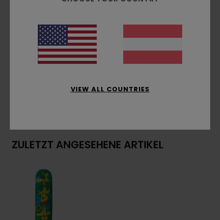
Nur natürliche Furniere
Collab mit HLC
Hergestellt in teilweise solarbetriebener Fabrik
Richtlinie zur Abfallbewirtschaftung
Zusammensetzung
[Hauptstoff] 100 % Holz
VIEW ALL COUNTRIES
Versand & Rückversand
ZULETZT ANGESEHENE ARTIKEL