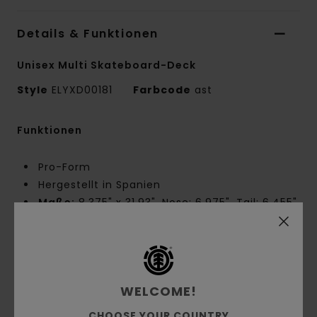
Details & Funktionen
Unisex Multi Skateboard-Deck
Style
ELYXD00181
Farbcode
ast
Funktionen
Pro-Form
Hergestellt in Spanien
Maße:
8,375" x 31,93", Nose: 6,975", Tail: 6,455",
Radstand: 14,25"
Element CBN mit reduziertem CO2-Ausstoß
FSC-zertifiziertes kanadisches Ahornholz
Biobasierte Schrumpffolie
WELCOME!
Wasserbasierter Kleber und Lack
Einfarbiger Print
CHOOSE YOUR COUNTRY