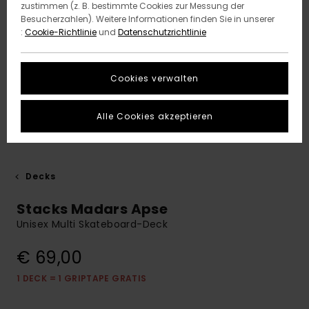
zustimmen (z. B. bestimmte Cookies zur Messung der
Besucherzahlen). Weitere Informationen finden Sie in unserer
:
Cookie-Richtlinie
und
Datenschutzrichtlinie
Cookies verwalten
Alle Cookies akzeptieren
Decks
Stacks Madars Apse
Unisex Multi Skateboard-Deck
€ 69,00
1 DECK = 1 GRIPTAPE GRATIS