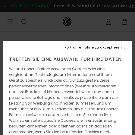
Direkt
DOPPELTER RABATT
Extra 25 % Rabatt auf Sale-Artikel
Jet
zur
Produktinformation
springen
Fortfahren ohne zu akzeptieren
TREFFEN SIE EINE AUSWAHL FÜR IHRE DATEN
Wir und unsere Partner verwenden Cookies oder eine
vergleichbare Technologie, um Informationen auf Ihrem
Gerät zu speichern und/oder darauf zuzugreifen. Diese
personenbezogenen Informationen (wie Ihre Browserdaten
und Ihre IP-Adresse) können verwendet werden, um Ihnen
personalisierte Beiträge und Inhalte zu präsentieren, um die
Leistung von Werbung und Inhalten zu messen, und um
mehr über ihr Publikum zu erfahren, um die Produkte unserer
Partner zu entwickeln und zu verbessern. Sie können Ihre
Wahl so einstellen, dass Sie Cookies, die Ihrer Zustimmung
bedürfen, annehmen oder ablehnen oder sich dagegen
aussprechen, wenn Sie den betreffenden Cookies nicht