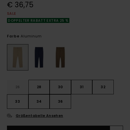
€ 36,75
SALE
DOPPELTER RABATT EXTRA 25 %
Aluminum
Farbe
26
28
30
31
32
33
34
36
Größentabelle Ansehen