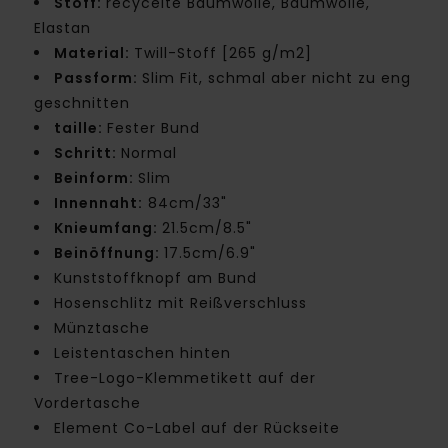
Stoff:
recycelte Baumwolle, Baumwolle,
Elastan
Material:
Twill-Stoff [265 g/m2]
Passform:
Slim Fit, schmal aber nicht zu eng
geschnitten
taille:
Fester Bund
Schritt:
Normal
Beinform:
Slim
Innennaht:
84cm/33"
Knieumfang:
21.5cm/8.5"
Beinöffnung:
17.5cm/6.9"
Kunststoffknopf am Bund
Hosenschlitz mit Reißverschluss
Münztasche
Leistentaschen hinten
Tree-Logo-Klemmetikett auf der
Vordertasche
Element Co-Label auf der Rückseite