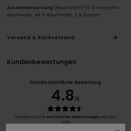
Zusammensetzung
[Hauptstoff] 50 % recycelte
Baumwolle, 48 % Baumwolle, 2 % Elastan
Versand & Rückversand
Kundenbewertungen
Durchschnittliche Bewertung
4.8
/5
basierend auf
4 verifizierten Bewertungen
seit April
2026
75% unserer Kunden empfehlen dieses Produkt