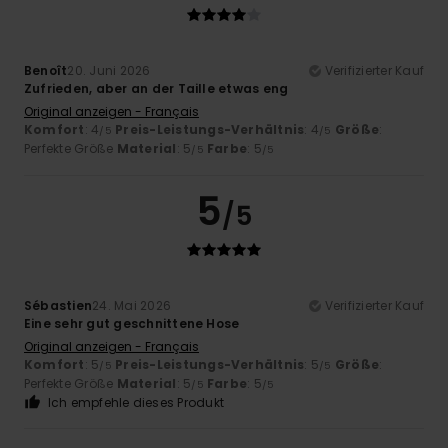
Benoît
20. Juni 2026
Verifizierter Kauf
Zufrieden, aber an der Taille etwas eng
Original anzeigen - Français
Komfort
: 4
Preis-Leistungs-Verhältnis
: 4
Größe
:
/5
/5
Perfekte Größe
Material
: 5
Farbe
: 5
/5
/5
5
/5
Sébastien
24. Mai 2026
Verifizierter Kauf
Eine sehr gut geschnittene Hose
Original anzeigen - Français
Komfort
: 5
Preis-Leistungs-Verhältnis
: 5
Größe
:
/5
/5
Perfekte Größe
Material
: 5
Farbe
: 5
/5
/5
Ich empfehle dieses Produkt