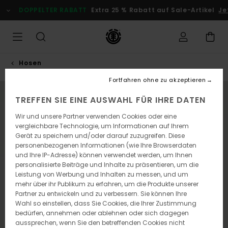
Direkt
DOPPELTER RABATT
Extra 25 % Rabatt auf Sale-Artikel
Jetz
zur
Produktinformation
springen
Hosen
Fortfahren ohne zu akzeptieren
TREFFEN SIE EINE AUSWAHL FÜR IHRE DATEN
Wir und unsere Partner verwenden Cookies oder eine
vergleichbare Technologie, um Informationen auf Ihrem
Gerät zu speichern und/oder darauf zuzugreifen. Diese
personenbezogenen Informationen (wie Ihre Browserdaten
und Ihre IP-Adresse) können verwendet werden, um Ihnen
personalisierte Beiträge und Inhalte zu präsentieren, um die
Leistung von Werbung und Inhalten zu messen, und um
mehr über ihr Publikum zu erfahren, um die Produkte unserer
Partner zu entwickeln und zu verbessern. Sie können Ihre
Wahl so einstellen, dass Sie Cookies, die Ihrer Zustimmung
bedürfen, annehmen oder ablehnen oder sich dagegen
aussprechen, wenn Sie den betreffenden Cookies nicht