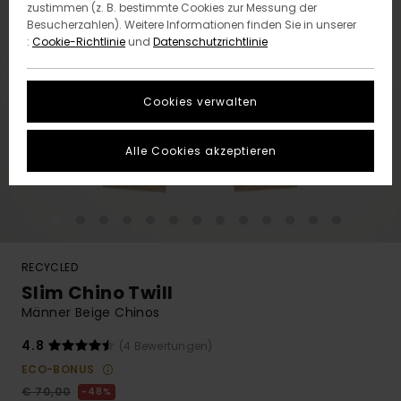
zustimmen (z. B. bestimmte Cookies zur Messung der
Besucherzahlen). Weitere Informationen finden Sie in unserer
:
Cookie-Richtlinie
und
Datenschutzrichtlinie
Cookies verwalten
Alle Cookies akzeptieren
RECYCLED
Slim Chino Twill
Männer Beige Chinos
4.8
(4 Bewertungen)
ECO-BONUS
€ 70,00
48%