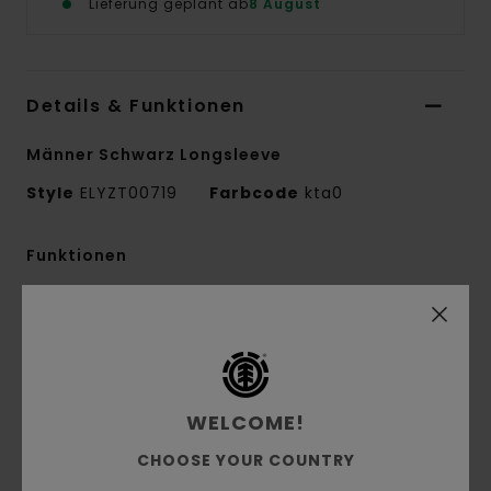
Lieferung geplant ab
8 August
Details & Funktionen
Männer Schwarz Longsleeve
Style
ELYZT00719
Farbcode
kta0
Funktionen
Stoff:
100% Bio-Baumwolle
Materialkonstruktion:
Single Jersey [180
G/M2]
Passform:
Regular Fit
WELCOME!
Kragen:
Rundhalsausschnitt
Drucktechnik:
Wasserbasierter Druck
CHOOSE YOUR COUNTRY
Druckplatzierung:
Print Auf Brust Und Rücken