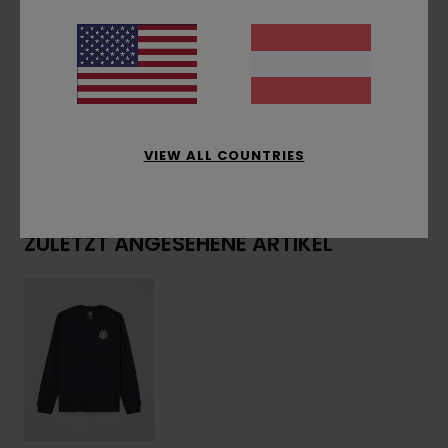
Logo-Flag-Label an der Seitennaht
Zusammensetzung
[Hauptstoff] 100 % Bio-
Baumwolle
VIEW ALL COUNTRIES
Versand & Rückversand
ZULETZT ANGESEHENE ARTIKEL