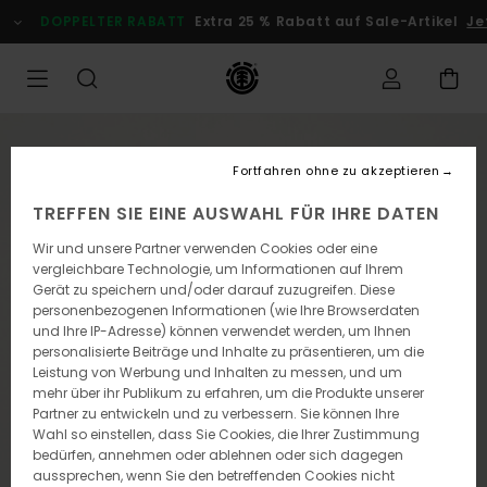
Direkt
DOPPELTER RABATT
Extra 25 % Rabatt auf Sale-Artikel
Jet
zur
Produktinformation
springen
Fortfahren ohne zu akzeptieren
TREFFEN SIE EINE AUSWAHL FÜR IHRE DATEN
Wir und unsere Partner verwenden Cookies oder eine
vergleichbare Technologie, um Informationen auf Ihrem
Gerät zu speichern und/oder darauf zuzugreifen. Diese
personenbezogenen Informationen (wie Ihre Browserdaten
und Ihre IP-Adresse) können verwendet werden, um Ihnen
personalisierte Beiträge und Inhalte zu präsentieren, um die
Leistung von Werbung und Inhalten zu messen, und um
mehr über ihr Publikum zu erfahren, um die Produkte unserer
Partner zu entwickeln und zu verbessern. Sie können Ihre
Wahl so einstellen, dass Sie Cookies, die Ihrer Zustimmung
bedürfen, annehmen oder ablehnen oder sich dagegen
aussprechen, wenn Sie den betreffenden Cookies nicht