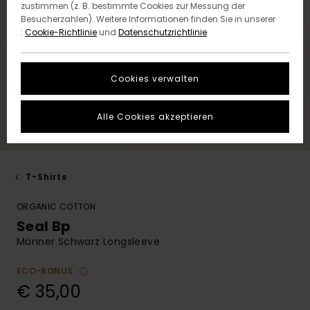
zustimmen (z. B. bestimmte Cookies zur Messung der
Besucherzahlen). Weitere Informationen finden Sie in unserer
:
Cookie-Richtlinie
und
Datenschutzrichtlinie
Cookies verwalten
Alle Cookies akzeptieren
T-Shirts
ORGANIC COTTON
Seal Bp
Männer Schwarz Longsleeve
ECO-BONUS
€ 35,00