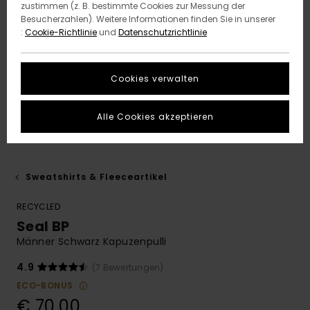
zustimmen (z. B. bestimmte Cookies zur Messung der
Besucherzahlen). Weitere Informationen finden Sie in unserer
:
Cookie-Richtlinie
und
Datenschutzrichtlinie
Cookies verwalten
Alle Cookies akzeptieren
Sweatshirts & Fleeceartikel
RECYCLED
Seal BP
Männer Schwarz Kapuzenpulli
4.9
(7 Bewertungen)
ECO-BONUS
€ 70,00