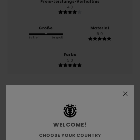
Preis-Leistungs-Verhältnis
4.3
Größe
Material
5.0
Zu klein
Zu groß
Farbe
5.0
5
/5
WELCOME!
Zian
29. Mai 2026
Verifizierter Kauf
Top
CHOOSE YOUR COUNTRY
Original anzeigen - Français