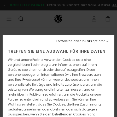
Direkt
DOPPELTER RABATT
Extra 25 % Rabatt auf Sale-Artikel
Jetzt
zur
Produktinformation
springen
Fortfahren ohne zu akzeptieren
TREFFEN SIE EINE AUSWAHL FÜR IHRE DATEN
Wir und unsere Partner verwenden Cookies oder eine
vergleichbare Technologie, um Informationen auf Ihrem
Gerät zu speichern und/oder darauf zuzugreifen. Diese
personenbezogenen Informationen (wie Ihre Browserdaten
und Ihre IP-Adresse) können verwendet werden, um Ihnen
personalisierte Beiträge und Inhalte zu präsentieren, um die
Leistung von Werbung und Inhalten zu messen, und um
mehr über ihr Publikum zu erfahren, um die Produkte unserer
Partner zu entwickeln und zu verbessern. Sie können Ihre
Wahl so einstellen, dass Sie Cookies, die Ihrer Zustimmung
bedürfen, annehmen oder ablehnen oder sich dagegen
aussprechen, wenn Sie den betreffenden Cookies nicht