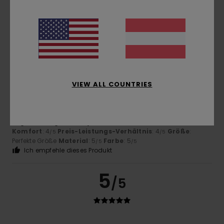
Komfort
: 5
Preis-Leistungs-Verhältnis
: 5
Größe
:
/5
/5
Perfekte Größe
Material
: 5
Farbe
: 5
/5
/5
Ich empfehle dieses Produkt
5
/5
VIEW ALL COUNTRIES
Gwendal
8. Mai 2026
Verifizierter Kauf
Sehr gut
Original anzeigen - Français
Komfort
: 4
Preis-Leistungs-Verhältnis
: 4
Größe
:
/5
/5
Perfekte Größe
Material
: 5
Farbe
: 5
/5
/5
Ich empfehle dieses Produkt
5
/5