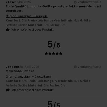
ZAYA
2. Mai 2026
Verifizierter Kauf
Tolle Qualität, und die Größe passt perfekt – mein Mann ist
begeistert
Original anzeigen - Français
Komfort
: 5
Preis-Leistungs-Verhältnis
: 4
Größe
:
/5
/5
Perfekte Größe
Material
: 5
Farbe
: 5
/5
/5
Ich empfehle dieses Produkt
5
/5
Jonatan
28. April 2026
Verifizierter Kauf
Mein Sohn liebt es
Original anzeigen - Castellano
Komfort
: 5
Preis-Leistungs-Verhältnis
: 5
Größe
:
/5
/5
Perfekte Größe
Material
: 5
Farbe
: 5
/5
/5
Ich empfehle dieses Produkt
5
/5