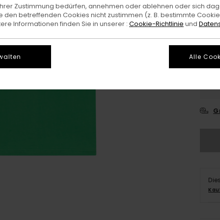
e Ihrer Zustimmung bedürfen, annehmen oder ablehnen oder sich da
Farb
 den betreffenden Cookies nicht zustimmen (z. B. bestimmte Cooki
re Informationen finden Sie in unserer :
Cookie-Richtlinie
und
Datens
walten
Alle Cook
X
G
Die
Kau