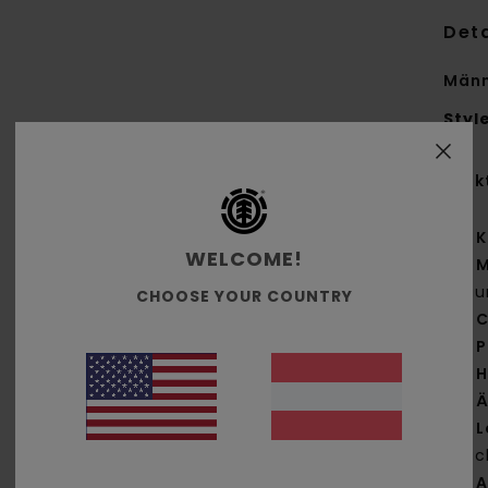
Deta
Männ
Styl
Funk
K
WELCOME!
M
Bau
CHOOSE YOUR COUNTRY
C
P
H
Ä
L
Rüc
A