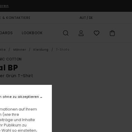
aren
E & KONTAKTIERE
GESCHENKKARTE
AUT / DE
SHOPS
BOARDS
LOOKBOOK
eite
Männer
Kleidung
T-Shirts
IC COTTON
al BP
r Grün T-Shirt
BONUS
00
55%
n ohne zu akzeptieren
3,50
rmationen auf Ihrem
 (wie Ihre
iträge und Inhalte
LTER RABATT EXTRA 25 %
hr Publikum zu
 Wahl so einstellen,