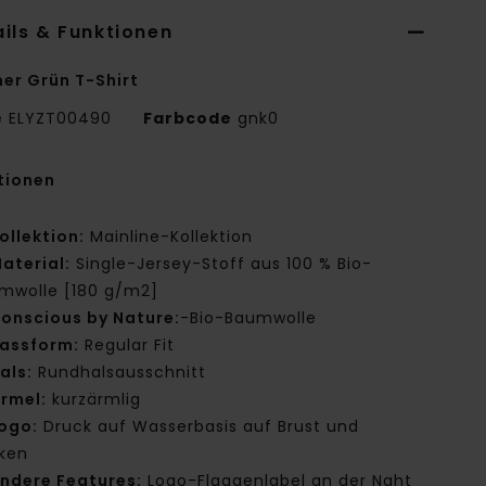
ils & Funktionen
er Grün T-Shirt
e
ELYZT00490
Farbcode
gnk0
tionen
ollektion:
Mainline-Kollektion
aterial:
Single-Jersey-Stoff aus 100 % Bio-
mwolle [180 g/m2]
onscious by Nature:
-Bio-Baumwolle
assform:
Regular Fit
als:
Rundhalsausschnitt
rmel:
kurzärmlig
ogo:
Druck auf Wasserbasis auf Brust und
ken
ndere Features:
Logo-Flaggenlabel an der Naht