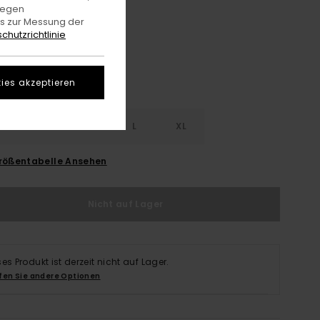
Kelly Green
gegen
e
es zur Messung der
chutzrichtlinie
ies akzeptieren
S
S
M
L
XL
rößentabelle Ansehen
Nicht auf Lager
ses Produkt ist derzeit nicht auf Lager.
fen Sie andere Optionen