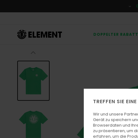
Direkt
zur
Produktinformation
springen
DOPPELTER RABAT
TREFFEN SIE EIN
Wir und unsere Partne
Gerät zu speichern un
Browserdaten und Ihre
zu präsentieren, um d
erfahren, um die Produ