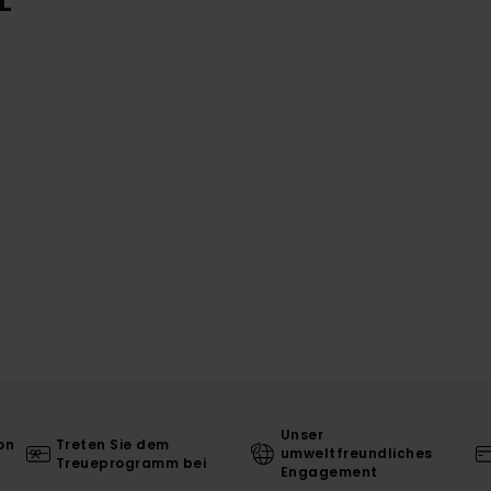
L
Unser
on
Treten Sie dem
umweltfreundliches
Treueprogramm bei
Engagement