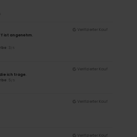
5
Verifizierter Kauf
ff ist angenehm.
rbe
: 3
/5
Verifizierter Kauf
die ich trage.
rbe
: 5
/5
Verifizierter Kauf
Verifizierter Kauf