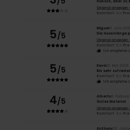
/5
hübsch, aber zu k
Original anzeigen -
Komfort
: 3
Pre
/5
Miguel
11. Juni 202
5
/5
Die Hosenlänge p
Original anzeigen 
Komfort
: 5
Pre
/5
Ich empfehle d
5
Kevin
13. Mai 2026
/5
Bin sehr zufriede
Komfort
: 5
Pre
/5
Ich empfehle d
4
Alberto
9. Februar
/5
Gutes Material
Original anzeigen -
Komfort
: 4
Pre
/5
Anthony
25. Jänn