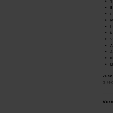
S
B
S
M
I
K
V
A
A
K
E
Zus
% re
Ver