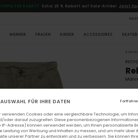
DOPPELTER RABATT
Extra 25 % Rabatt auf Sale-Artikel
Jetzt Sp
HILF
T
MÄNNER
FRAUEN
KINDER
ACCESSOIRES
SKATE
Starts
RECYC
Re
Männ
4.6
ECO-
E AUSWAHL FÜR IHRE DATEN
Fortfahre
€ 100
€ 4
r verwenden Cookies oder eine vergleichbare Technologie, um Info
d/oder darauf zuzugreifen. Diese personenbezogenen Informationen
SALE
 IP-Adresse) können verwendet werden, um Ihnen personalisierte Be
ie Leistung von Werbung und Inhalten zu messen, und um mehr über i
DOPPE
kte unserer Partner zu entwickeln und zu verbessern. Sie können Ihre