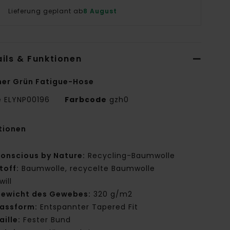
Lieferung geplant ab
8 August
ils & Funktionen
er Grün Fatigue-Hose
e
ELYNP00196
Farbcode
gzh0
tionen
onscious by Nature:
Recycling-Baumwolle
toff:
Baumwolle, recycelte Baumwolle
will
ewicht des Gewebes:
320 g/m2
assform:
Entspannter Tapered Fit
aille:
Fester Bund