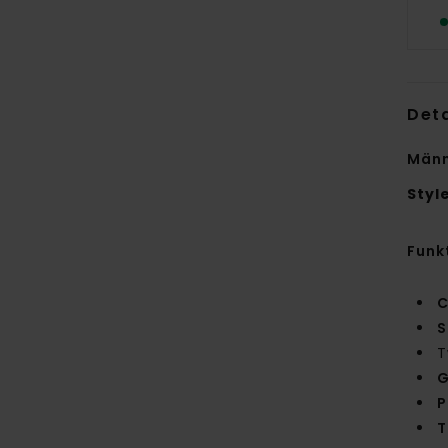
Deta
Männ
Styl
Funk
C
S
T
G
P
T