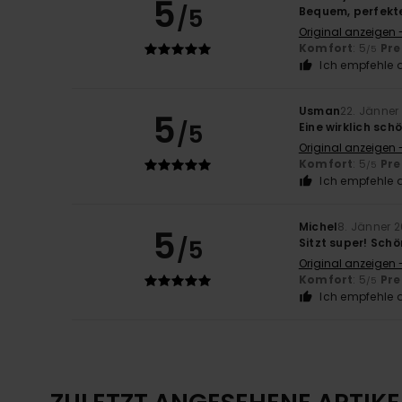
5
/5
Bequem, perfekte
Original anzeigen 
Komfort
: 5
Pre
/5
Ich empfehle d
Usman
22. Jänner
5
/5
Eine wirklich sch
Original anzeigen 
Komfort
: 5
Pre
/5
Ich empfehle d
Michel
8. Jänner 
5
/5
Sitzt super! Sch
Original anzeigen 
Komfort
: 5
Pre
/5
Ich empfehle d