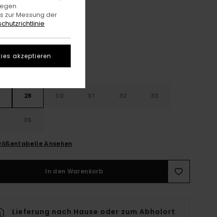
gegen
es zur Messung der
Kalamata
e
chutzrichtlinie
ies akzeptieren
28
30
31
32
33
4
36
rößentabelle Ansehen
In den Warenkorb
Lieferung nach Hause oder zum Abholort