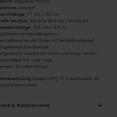
chritt:
Regulärer Schritt
einform:
Konisch
chrittlänge:
77 cm / 30.3 in
aße am Knie:
Am Knie 25.5 cm / 10 in breit
nnenbeinlänge:
22.5 cm / 8.6 in
opfleiste mit Metallknöpfen
erstellband an der Seite mit Metalldruckknopf
ufgesetzte Fronttasche
ufgesetzte Tasche mit Patte und Knopf hinten
lemmlabel mit Tree-Logo
lement Co Label hinten
ammensetzung
[Hauptstoff] 70 % Baumwolle, 30
cycelte Baumwolle
sand & Rückversand