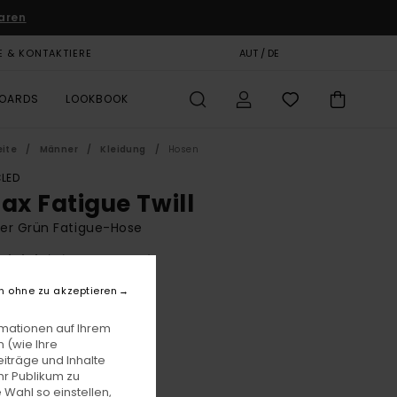
aren
E & KONTAKTIERE
GESCHENKKARTE
AUT / DE
SHOPS
BOARDS
LOOKBOOK
eite
Männer
Kleidung
Hosen
LED
lax Fatigue Twill
er Grün Fatigue-Hose
(7 Bewertungen)
BONUS
n ohne zu akzeptieren
,00
55%
5,00
rmationen auf Ihrem
 (wie Ihre
iträge und Inhalte
hr Publikum zu
LTER RABATT EXTRA 25 %
 Wahl so einstellen,