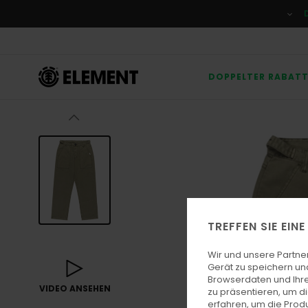
Direkt
zur
Produktinformation
springen
DOPPELTER RABAT
TREFFEN SIE EIN
Wir und unsere Partne
Gerät zu speichern un
Browserdaten und Ihre
VIDEO ANSEHEN
zu präsentieren, um d
erfahren, um die Produ