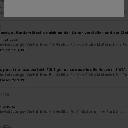
lein
 Italiano
is-Leistungs-Verhältnis
: 2
Größe
: Zu klein
Material
: 3
Farbe
: 4
/5
/5
/
6
asst, außerdem lässt sie sich an den Seiten verstellen und der Sto
- Français
is-Leistungs-Verhältnis
: 4
Größe
: Perfekte Größe
Material
: 4
Fa
/5
/5
ieses Produkt
n, passt nahezu perfekt. Fällt genau so aus wie alle Hosen mit W31, 
is-Leistungs-Verhältnis
: 5
Größe
: Perfekte Größe
Material
: 5
Fa
/5
/5
ieses Produkt
 2026
 Italiano
is-Leistungs-Verhältnis
: 4
Größe
: Groß
Material
: 4
Farbe
: 4
/5
/5
/5
er 2026