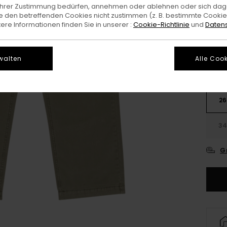
e Ihrer Zustimmung bedürfen, annehmen oder ablehnen oder sich da
 den betreffenden Cookies nicht zustimmen (z. B. bestimmte Cooki
Farb
re Informationen finden Sie in unserer :
Cookie-Richtlinie
und
Datens
walten
Alle Cook
26
3
G