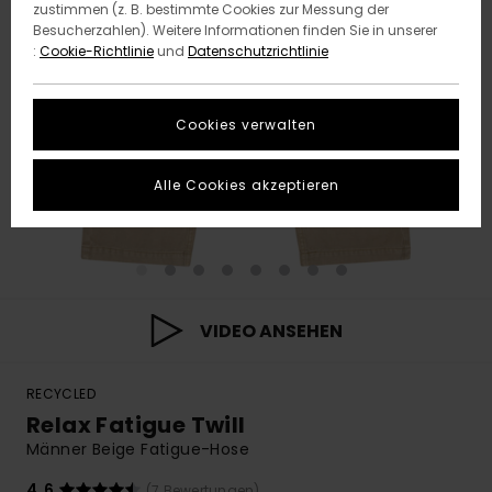
zustimmen (z. B. bestimmte Cookies zur Messung der
Besucherzahlen). Weitere Informationen finden Sie in unserer
:
Cookie-Richtlinie
und
Datenschutzrichtlinie
Cookies verwalten
Alle Cookies akzeptieren
VIDEO ANSEHEN
RECYCLED
Relax Fatigue Twill
Männer Beige Fatigue-Hose
4.6
(7 Bewertungen)