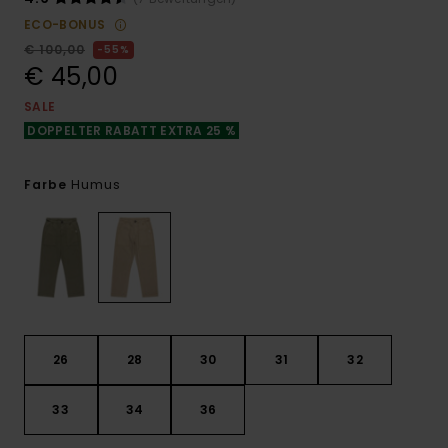
ECO-BONUS
€ 100,00
55%
€ 45,00
SALE
DOPPELTER RABATT EXTRA 25 %
Humus
Farbe
26
28
30
31
32
33
34
36