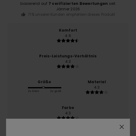
basierend auf
7 verifizierten Bewertungen
seit
Jänner 2026
71% unserer Kunden empfehlen dieses Produkt
Komfort
4.6
Preis-Leistungs-Verhältnis
4.3
Größe
Material
4.3
Zu klein
Zu groß
Farbe
4.3