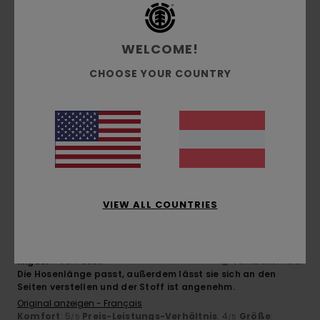
3
/5
WELCOME!
CHOOSE YOUR COUNTRY
Paolo
16. Juni 2026
Verifizierter Kauf
hübsch, aber zu klein
Original anzeigen - Italiano
Komfort
: 3
Preis-Leistungs-Verhältnis
: 2
Größe
: Zu
/5
/5
klein
Material
: 3
Farbe
: 4
/5
/5
5
/5
VIEW ALL COUNTRIES
Miguel
11. Juni 2026
Verifizierter Kauf
Die Hosenlänge passt, außerdem lässt sie sich an den
Seiten verstellen und der Stoff ist angenehm.
Original anzeigen - Français
Komfort
: 5
Preis-Leistungs-Verhältnis
: 4
Größe
:
/5
/5