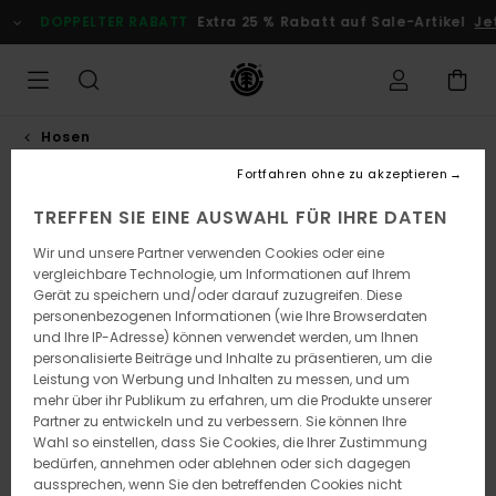
Direkt
DOPPELTER RABATT
Extra 25 % Rabatt auf Sale-Artikel
Je
zur
Produktinformation
springen
Hosen
Fortfahren ohne zu akzeptieren
TREFFEN SIE EINE AUSWAHL FÜR IHRE DATEN
Wir und unsere Partner verwenden Cookies oder eine
vergleichbare Technologie, um Informationen auf Ihrem
Gerät zu speichern und/oder darauf zuzugreifen. Diese
personenbezogenen Informationen (wie Ihre Browserdaten
und Ihre IP-Adresse) können verwendet werden, um Ihnen
personalisierte Beiträge und Inhalte zu präsentieren, um die
Leistung von Werbung und Inhalten zu messen, und um
mehr über ihr Publikum zu erfahren, um die Produkte unserer
Partner zu entwickeln und zu verbessern. Sie können Ihre
Wahl so einstellen, dass Sie Cookies, die Ihrer Zustimmung
bedürfen, annehmen oder ablehnen oder sich dagegen
aussprechen, wenn Sie den betreffenden Cookies nicht