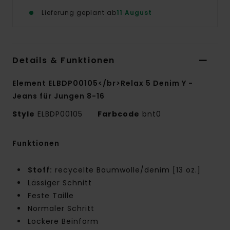
Lieferung geplant ab
11 August
Details & Funktionen
Element ELBDP00105</br>Relax 5 Denim Y -
Jeans für Jungen 8-16
Style
ELBDP00105
Farbcode
bnt0
Funktionen
Stoff:
recycelte Baumwolle/denim [13 oz.]
Lässiger Schnitt
Feste Taille
Normaler Schritt
Lockere Beinform