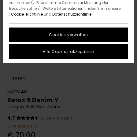
zustimmen (z. B. bestimmte Cookies zur Messung der
Besucherzahlen). Weitere Informationen finden Sie in unserer
:
Cookie-Richtlinie
und
Datenschutzrichtlinie
Cookies verwalten
Alle Cookies akzeptieren
Hosen
RECYCLED
Relax 5 Denim Y
Jungen 8-16 Blau Jeans
4.7
(3 Bewertungen)
ECO-BONUS
€ 70,00