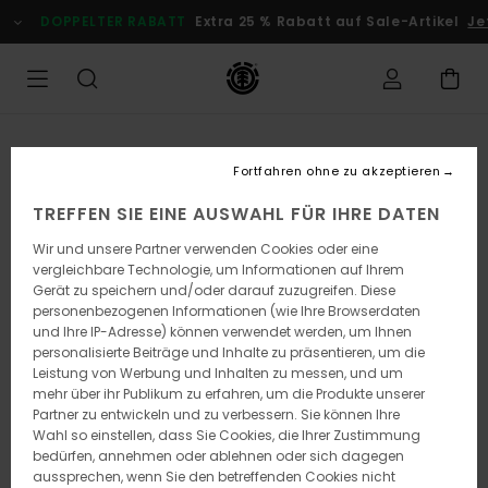
Direkt
DOPPELTER RABATT
Extra 25 % Rabatt auf Sale-Artikel
Je
zur
Produktinformation
springen
Fortfahren ohne zu akzeptieren
TREFFEN SIE EINE AUSWAHL FÜR IHRE DATEN
Wir und unsere Partner verwenden Cookies oder eine
vergleichbare Technologie, um Informationen auf Ihrem
Gerät zu speichern und/oder darauf zuzugreifen. Diese
personenbezogenen Informationen (wie Ihre Browserdaten
und Ihre IP-Adresse) können verwendet werden, um Ihnen
personalisierte Beiträge und Inhalte zu präsentieren, um die
Leistung von Werbung und Inhalten zu messen, und um
mehr über ihr Publikum zu erfahren, um die Produkte unserer
Partner zu entwickeln und zu verbessern. Sie können Ihre
Wahl so einstellen, dass Sie Cookies, die Ihrer Zustimmung
bedürfen, annehmen oder ablehnen oder sich dagegen
aussprechen, wenn Sie den betreffenden Cookies nicht