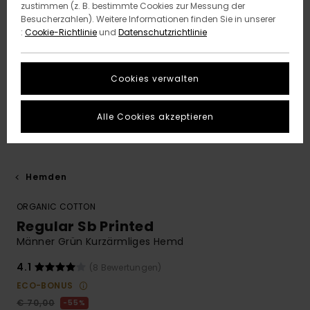
zustimmen (z. B. bestimmte Cookies zur Messung der
Besucherzahlen). Weitere Informationen finden Sie in unserer
:
Cookie-Richtlinie
und
Datenschutzrichtlinie
Cookies verwalten
Alle Cookies akzeptieren
Hemden
ORGANIC COTTON
Regular Sb Printed
Männer Grün Kurzärmliges Hemd
4.1
(8 Bewertungen)
ECO-BONUS
€ 70,00
55%