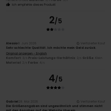
/5
/5
Ich empfehle dieses Produkt
2
/5
Alessio
8. Juni 2026
Verifizierter Kauf
Sehr schlechte Qualität. Ich möchte mein Geld zurück.
Original anzeigen - English
Komfort
: 3
Preis-Leistungs-Verhältnis
: 2
Größe
: Klein
/5
/5
Material
: 2
Farbe
: 4
/5
/5
4
/5
Gabriel
28. Mai 2026
Verifizierter Kauf
Die Größenangaben sind ungewöhnlich und stimmen nicht
mit den Angaben auf der Website überein.