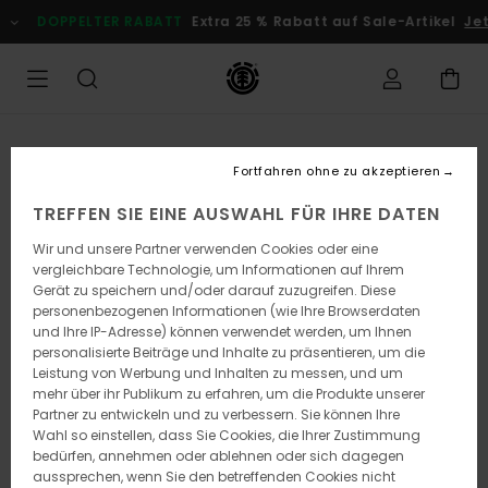
Direkt
DOPPELTER RABATT
Extra 25 % Rabatt auf Sale-Artikel
Jetzt
zur
Produktinformation
springen
Fortfahren ohne zu akzeptieren
TREFFEN SIE EINE AUSWAHL FÜR IHRE DATEN
Wir und unsere Partner verwenden Cookies oder eine
vergleichbare Technologie, um Informationen auf Ihrem
Gerät zu speichern und/oder darauf zuzugreifen. Diese
personenbezogenen Informationen (wie Ihre Browserdaten
und Ihre IP-Adresse) können verwendet werden, um Ihnen
personalisierte Beiträge und Inhalte zu präsentieren, um die
Leistung von Werbung und Inhalten zu messen, und um
mehr über ihr Publikum zu erfahren, um die Produkte unserer
Partner zu entwickeln und zu verbessern. Sie können Ihre
Wahl so einstellen, dass Sie Cookies, die Ihrer Zustimmung
bedürfen, annehmen oder ablehnen oder sich dagegen
aussprechen, wenn Sie den betreffenden Cookies nicht