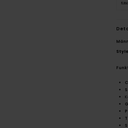
Kau
Deta
Männ
Styl
Funk
C
S
K
G
P
T
S