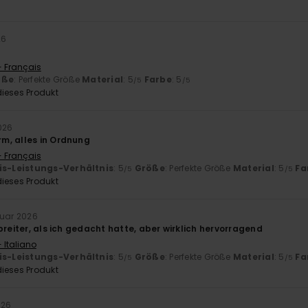
26
- Français
öße
: Perfekte Größe
Material
: 5
Farbe
: 5
/5
/5
ieses Produkt
026
m, alles in Ordnung
- Français
is-Leistungs-Verhältnis
: 5
Größe
: Perfekte Größe
Material
: 5
Fa
/5
/5
ieses Produkt
ruar 2026
breiter, als ich gedacht hatte, aber wirklich hervorragend
 Italiano
is-Leistungs-Verhältnis
: 5
Größe
: Perfekte Größe
Material
: 5
Fa
/5
/5
ieses Produkt
026