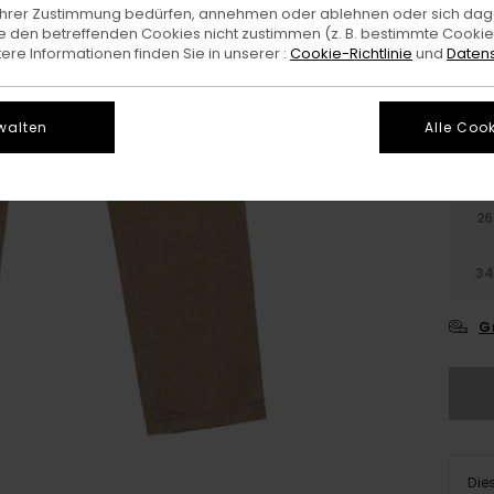
e Ihrer Zustimmung bedürfen, annehmen oder ablehnen oder sich da
 den betreffenden Cookies nicht zustimmen (z. B. bestimmte Cooki
Farb
re Informationen finden Sie in unserer :
Cookie-Richtlinie
und
Datens
walten
Alle Cook
26
3
G
Die