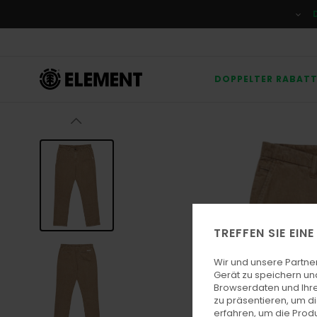
Direkt
zur
Produktinformation
springen
DOPPELTER RABAT
TREFFEN SIE EIN
Wir und unsere Partne
Gerät zu speichern un
Browserdaten und Ihre
zu präsentieren, um d
erfahren, um die Produ