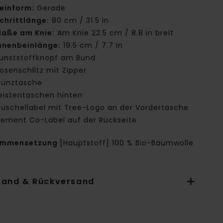
einform:
Gerade
chrittlänge:
80 cm / 31.5 in
aße am Knie:
Am Knie 22.5 cm / 8.8 in breit
nnenbeinlänge:
19.5 cm / 7.7 in
unststoffknopf am Bund
osenschlitz mit Zipper
ünztasche
eistentaschen hinten
uschellabel mit Tree-Logo an der Vordertasche
lement Co-Label auf der Rückseite
ammensetzung
[Hauptstoff] 100 % Bio-Baumwolle
sand & Rückversand