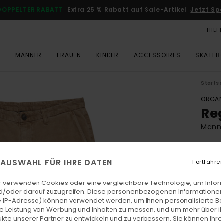
DOPPELTER RABATT
Extra 25 % Rabatt auf Sale-Artikel
Jetzt Sp
HILF
T
MÄNNER
FRAUEN
KINDER
ACCESSOIRES
SKATE
Starts
ORGAN
Re
Männ
4.6
ECO-
E AUSWAHL FÜR IHRE DATEN
Fortfahre
€ 80,
€ 3
r verwenden Cookies oder eine vergleichbare Technologie, um Info
d/oder darauf zuzugreifen. Diese personenbezogenen Informationen
SALE
 IP-Adresse) können verwendet werden, um Ihnen personalisierte Be
ie Leistung von Werbung und Inhalten zu messen, und um mehr über i
DOPPE
kte unserer Partner zu entwickeln und zu verbessern. Sie können Ihre