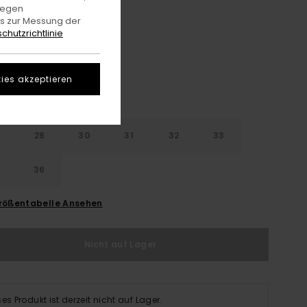
gegen
es zur Messung der
Caribou
e
chutzrichtlinie
ies akzeptieren
28
30
31
32
33
4
36
rößentabelle Ansehen
Nicht auf Lager
ses Produkt ist derzeit nicht auf Lager.