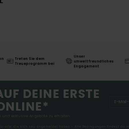
L
Unser
on
Treten Sie dem
umweltfreundliches
Treueprogramm bei
Engagement
AUF DEINE ERSTE
ONLINE*
 und exklusive Angebote zu erhalten.
 für alle, die sich neu angemeldet haben - Alle Bedingungen findest du 