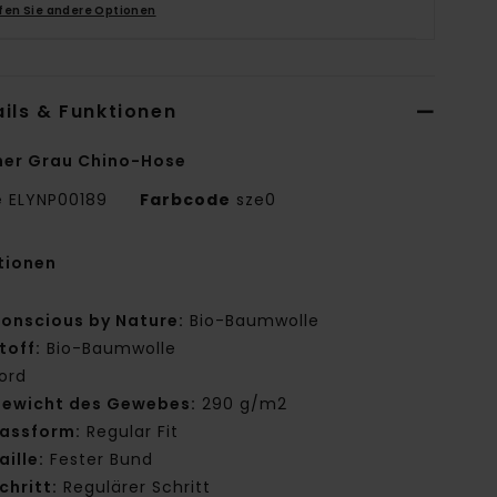
fen Sie andere Optionen
ils & Funktionen
er Grau Chino-Hose
e
ELYNP00189
Farbcode
sze0
tionen
onscious by Nature:
Bio-Baumwolle
toff:
Bio-Baumwolle
ord
ewicht des Gewebes:
290 g/m2
assform:
Regular Fit
aille:
Fester Bund
chritt:
Regulärer Schritt