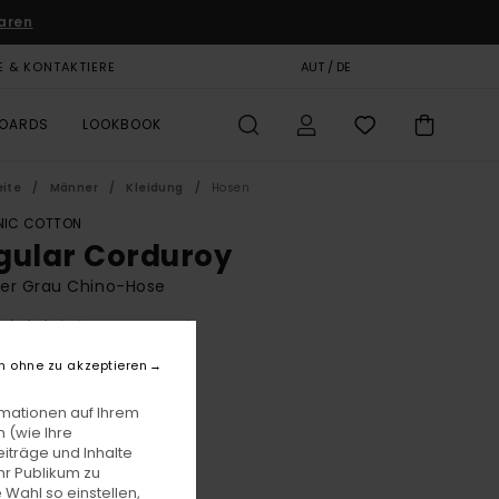
aren
E & KONTAKTIERE
GESCHENKKARTE
AUT / DE
SHOPS
BOARDS
LOOKBOOK
eite
Männer
Kleidung
Hosen
IC COTTON
gular Corduroy
er Grau Chino-Hose
(7 Bewertungen)
BONUS
n ohne zu akzeptieren
00
55%
6,00
rmationen auf Ihrem
 (wie Ihre
iträge und Inhalte
hr Publikum zu
LTER RABATT EXTRA 25 %
 Wahl so einstellen,