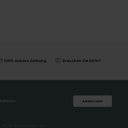
100% sichere Zahlung
Brauchen Sie Hilfe?
ANMELDEN
in deiner Willkommens-Mail