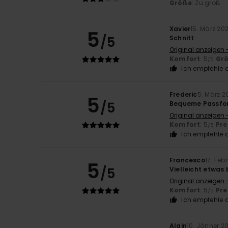
Größe
: Zu groß
Xavier
15. März 20
5
/5
Schnitt
Original anzeigen 
Komfort
: 5
Gr
/5
Ich empfehle d
Frederic
5. März 2
5
/5
Bequeme Passfor
Original anzeigen 
Komfort
: 5
Pre
/5
Ich empfehle d
Francesco
17. Feb
5
/5
Vielleicht etwas 
Original anzeigen -
Komfort
: 5
Pre
/5
Ich empfehle d
Alain
10. Jänner 2