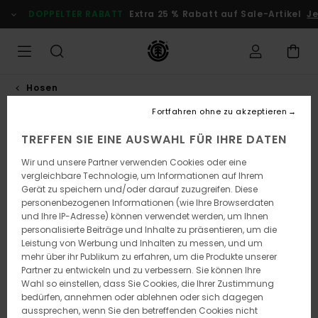
Direkt
DOPPELTER RABATT
Extra 25 % Rabatt auf Sale-Artikel
Jet
zur
Produktinformation
springen
Hosen
Fortfahren ohne zu akzeptieren
TREFFEN SIE EINE AUSWAHL FÜR IHRE DATEN
Wir und unsere Partner verwenden Cookies oder eine
vergleichbare Technologie, um Informationen auf Ihrem
Gerät zu speichern und/oder darauf zuzugreifen. Diese
personenbezogenen Informationen (wie Ihre Browserdaten
und Ihre IP-Adresse) können verwendet werden, um Ihnen
personalisierte Beiträge und Inhalte zu präsentieren, um die
Leistung von Werbung und Inhalten zu messen, und um
mehr über ihr Publikum zu erfahren, um die Produkte unserer
Partner zu entwickeln und zu verbessern. Sie können Ihre
Wahl so einstellen, dass Sie Cookies, die Ihrer Zustimmung
bedürfen, annehmen oder ablehnen oder sich dagegen
aussprechen, wenn Sie den betreffenden Cookies nicht