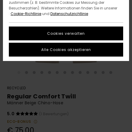
zustimmen (z. B. bestimmte Cookies zur Messung der
Besucherzahlen). Weitere Informationen finden Sie in unserer
:
Cookie-Richtlinie
und
Datenschutzrichtlinie
Cookies verwalten
Alle Cookies akzeptieren
RECYCLED
Regular Comfort Twill
Männer Beige Chino-Hose
5.0
(1 Bewertungen)
ECO-BONUS
€ 75,00