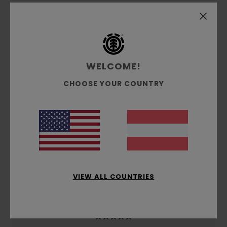
Versand & Rückversand
Kundenbewertungen
WELCOME!
CHOOSE YOUR COUNTRY
Durchschnittliche Bewertung
5.0
/5
basierend auf
1 verifizierten Bewertungen
seit
Februar 2026
100% unserer Kunden empfehlen dieses Produkt
VIEW ALL COUNTRIES
Komfort
5.0