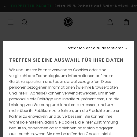
Direkt
DOPPELTER RABATT
Extra 25 % Rabatt auf Sale-Artikel
Jetz
zur
Produktinformation
springen
Fortfahren ohne zu akzeptieren
TREFFEN SIE EINE AUSWAHL FÜR IHRE DATEN
Wir und unsere Partner verwenden Cookies oder eine
vergleichbare Technologie, um Informationen auf Ihrem
Gerät zu speichern und/oder darauf zuzugreifen. Diese
personenbezogenen Informationen (wie Ihre Browserdaten
und Ihre IP-Adresse) können verwendet werden, um Ihnen
personalisierte Beiträge und Inhalte zu präsentieren, um die
Leistung von Werbung und Inhalten zu messen, und um
mehr über ihr Publikum zu erfahren, um die Produkte unserer
Partner zu entwickeln und zu verbessern. Sie können Ihre
Wahl so einstellen, dass Sie Cookies, die Ihrer Zustimmung
bedürfen, annehmen oder ablehnen oder sich dagegen
aussprechen, wenn Sie den betreffenden Cookies nicht