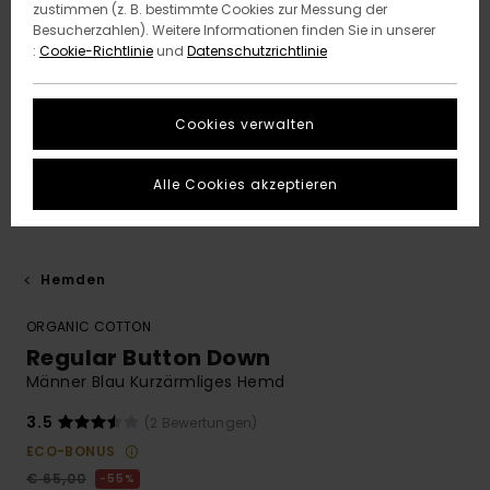
zustimmen (z. B. bestimmte Cookies zur Messung der
Besucherzahlen). Weitere Informationen finden Sie in unserer
:
Cookie-Richtlinie
und
Datenschutzrichtlinie
Cookies verwalten
Alle Cookies akzeptieren
Hemden
ORGANIC COTTON
Regular Button Down
Männer Blau Kurzärmliges Hemd
3.5
(2 Bewertungen)
ECO-BONUS
€ 65,00
55%